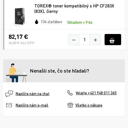
TOREX® toner kompatibilný s HP CF283X
(83X), čierny
134 zlaťákov
Skladom > 9 ks
82,17 €
−
+
66,80 € bez DPH
Nenašli ste, čo ste hľadali?
Volajte +421 948 011 365
Napíšte nám na chat
Všetko o nákupe
Napíšte nám e-mail