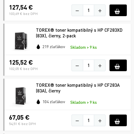
127,54 €
−
+
103,69 € bez DPH
TOREX® toner kompatibilný s HP CF283XD
(83X), čierny, 2-pack
219 zlaťákov
Skladom > 9 ks
125,52 €
−
+
102,05 € bez DPH
TOREX® toner kompatibilný s HP CF283A
(83A), čierny
104 zlaťákov
Skladom > 9 ks
67,05 €
−
+
54,51 € bez DPH