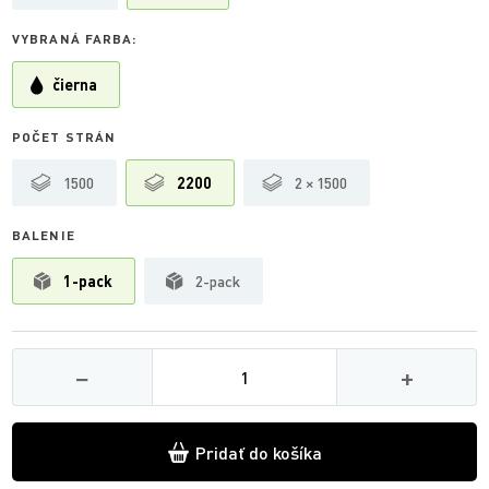
VYBRANÁ FARBA:
čierna
POČET STRÁN
1500
2200
2 × 1500
BALENIE
1-pack
2-pack
Množství
−
+
Pridať do košíka