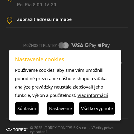
Po-Pia 8.00-16.30
Zobraziť adresu na mape
MOŽNOSTI PLATBY
Nastavenie cookies
DOPRAVNÉ METÓDY
Používame cookies, aby sme vám umožnili
pohodlné prezeranie nášho e-shopu a vďaka
analýze prevádzky neustále zlepšovali jeho
funkcie, výkon a použiteľnosť.
Viac informácií
Súhlasím
Nastavenie
Všetko vypnuté
© 2025 -TOREX TONERS SK s.r.o. - Všetky práva
vyhradené.