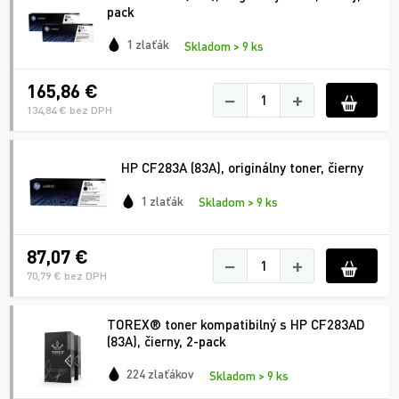
pack
1 zlaťák
Skladom > 9 ks
165,86 €
−
+
134,84 € bez DPH
HP CF283A (83A), originálny toner, čierny
1 zlaťák
Skladom > 9 ks
87,07 €
−
+
70,79 € bez DPH
TOREX® toner kompatibilný s HP CF283AD
(83A), čierny, 2-pack
224 zlaťákov
Skladom > 9 ks