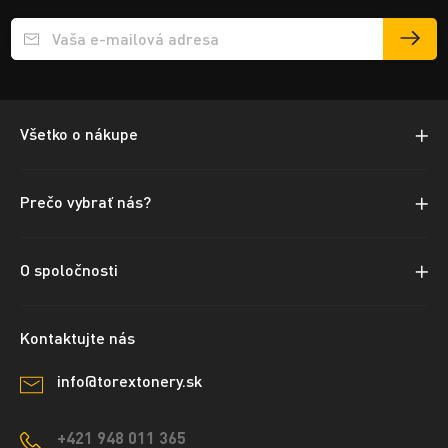
Přihlášení e-mailu k odběru
Všetko o nákupe
Prečo vybrať nás?
O spoločnosti
Kontaktujte nás
info@torextonery.sk
+421 948 011 365