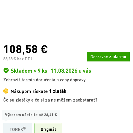
108,58 €
Dopravné
zadarmo
88,28 € bez DPH
Skladom > 9 ks
,
11.08.2026 u vás
Zobraziť termín doručenia a ceny dopravy
Nákupom získate
1 zlaťák
.
Čo sú zlaťáky a čo si za ne môžem zaobstarať?
Výberom ušetríte až
26,41 €
TYP:
®
TOREX
Originál