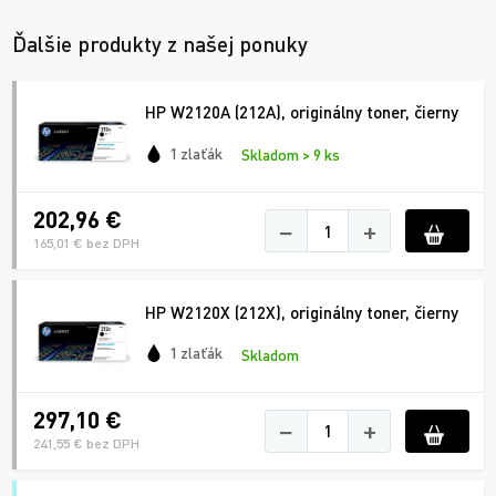
Ďalšie produkty z našej ponuky
HP W2120A (212A), originálny toner, čierny
1 zlaťák
Skladom > 9 ks
202,96 €
−
+
165,01 € bez DPH
HP W2120X (212X), originálny toner, čierny
1 zlaťák
Skladom
297,10 €
−
+
241,55 € bez DPH