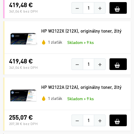
419,48 €
−
+
341,04 € bez DPH
HP W2122X (212X), originálny toner, žltý
1 zlaťák
Skladom > 9 ks
419,48 €
−
+
341,04 € bez DPH
HP W2122A (212A), originálny toner, žltý
1 zlaťák
Skladom > 9 ks
255,07 €
−
+
207,38 € bez DPH