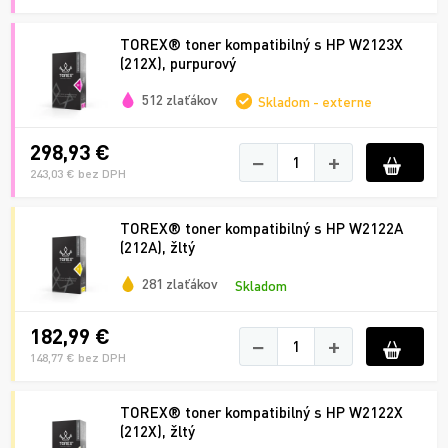
TOREX® toner kompatibilný s HP W2123X
(212X), purpurový
512 zlaťákov
Skladom - externe
298,93 €
−
+
243,03 € bez DPH
TOREX® toner kompatibilný s HP W2122A
(212A), žltý
281 zlaťákov
Skladom
182,99 €
−
+
148,77 € bez DPH
TOREX® toner kompatibilný s HP W2122X
(212X), žltý