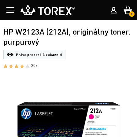
0
HP W2123A (212A), originálny toner,
purpurový
Práve prezerá
3 zákazníci
20x