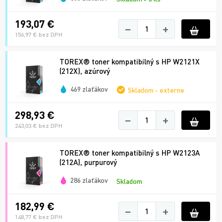
193,07 €
−
+
156,97 € bez DPH
TOREX® toner kompatibilný s HP W2121X
(212X), azúrový
469 zlaťákov
Skladom - externe
298,93 €
−
+
243,03 € bez DPH
TOREX® toner kompatibilný s HP W2123A
(212A), purpurový
286 zlaťákov
Skladom
182,99 €
−
+
148,77 € bez DPH