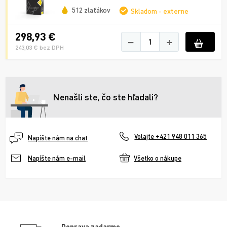
512 zlaťákov
Skladom - externe
298,93 €
−
+
243,03 € bez DPH
Nenašli ste, čo ste hľadali?
Volajte +421 948 011 365
Napíšte nám na chat
Všetko o nákupe
Napíšte nám e-mail
Doprava zadarmo