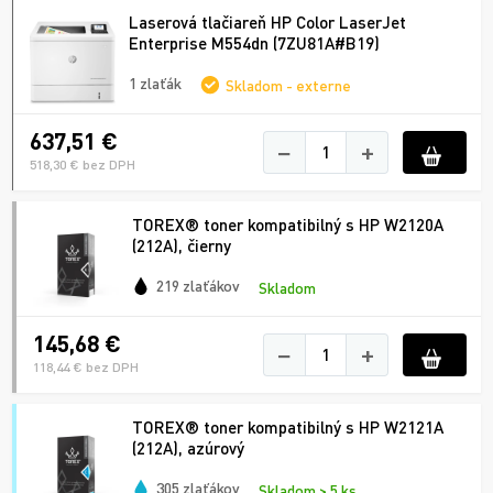
Laserová tlačiareň HP Color LaserJet
Enterprise M554dn (7ZU81A#B19)
1 zlaťák
Skladom - externe
637,51 €
−
+
518,30 € bez DPH
TOREX® toner kompatibilný s HP W2120A
(212A), čierny
219 zlaťákov
Skladom
145,68 €
−
+
118,44 € bez DPH
TOREX® toner kompatibilný s HP W2121A
(212A), azúrový
305 zlaťákov
Skladom > 5 ks