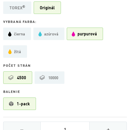
®
TOREX
Originál
VYBRANÁ FARBA:
čierna
azúrová
purpurová
žltá
POČET STRÁN
4500
10000
BALENIE
1-pack
Množství
−
+