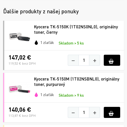
Ďalšie produkty z našej ponuky
Kyocera TK-5150K (1T02NS0NL0), originálny
toner, čierny
1 zlaťák
Skladom > 5 ks
147,02 €
−
+
119,52 € bez DPH
Kyocera TK-5150M (1T02NSBNL0), originálny
toner, purpurový
1 zlaťák
Skladom > 9 ks
140,06 €
−
+
113,87 € bez DPH