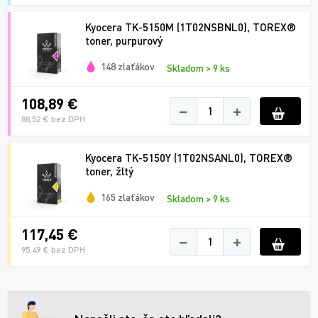
Kyocera TK-5150M (1T02NSBNL0), TOREX®
toner, purpurový
148 zlaťákov
Skladom > 9 ks
108,89 €
−
+
88,52 € bez DPH
Kyocera TK-5150Y (1T02NSANL0), TOREX®
toner, žltý
165 zlaťákov
Skladom > 9 ks
117,45 €
−
+
95,49 € bez DPH