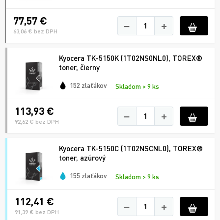
77,57 €
−
+
63,06 € bez DPH
Kyocera TK-5150K (1T02NS0NL0), TOREX®
toner, čierny
152 zlaťákov
Skladom > 9 ks
113,93 €
−
+
92,62 € bez DPH
Kyocera TK-5150C (1T02NSCNL0), TOREX®
toner, azúrový
155 zlaťákov
Skladom > 9 ks
112,41 €
−
+
91,39 € bez DPH