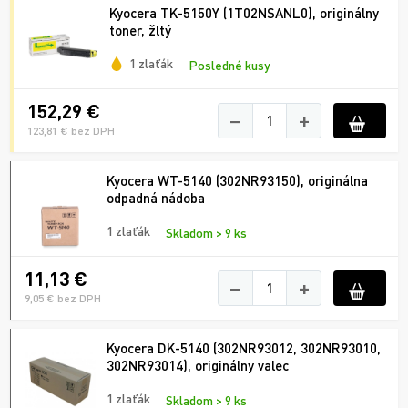
Kyocera TK-5150Y (1T02NSANL0), originálny
toner, žltý
1 zlaťák
Posledné kusy
152,29 €
−
+
123,81 € bez DPH
Kyocera WT-5140 (302NR93150), originálna
odpadná nádoba
1 zlaťák
Skladom > 9 ks
11,13 €
−
+
9,05 € bez DPH
Kyocera DK-5140 (302NR93012, 302NR93010,
302NR93014), originálny valec
1 zlaťák
Skladom > 9 ks