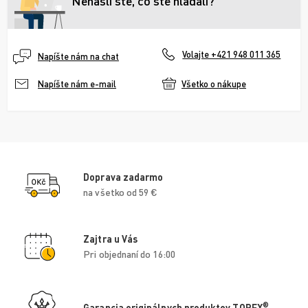
Nenašli ste, čo ste hľadali?
Volajte +421 948 011 365
Napíšte nám na chat
Všetko o nákupe
Napíšte nám e-mail
Doprava zadarmo
na všetko od 59 €
Zajtra u Vás
Pri objednaní do 16:00
®
Garancia originálnych produktov TOREX