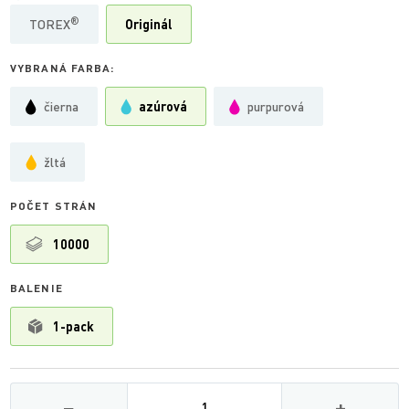
®
TOREX
Originál
VYBRANÁ FARBA:
čierna
azúrová
purpurová
žltá
POČET STRÁN
10000
BALENIE
1-pack
Množství
−
+