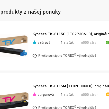
 produkty z našej ponuky
Kyocera TK-8115C (1T02P3CNL0), origináln
azúrová
1 zlaťák
6000 stran
S
®
Prečo sú náplne TOREX
výhodnejšie?
Kyocera TK-8115M (1T02P3BNL0), origináln
purpurová
1 zlaťák
6000 stran
®
Prečo sú náplne TOREX
výhodnejšie?