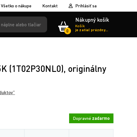
Všetko o nákupe
Kontakt
Prihlásiť sa
Nákupný košík
Košík
je zatiaľ prázdny...
0
K (1T02P30NL0), originálny
duktov”
Dopravné
zadarmo