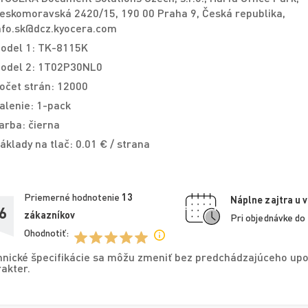
eskomoravská 2420/15, 190 00 Praha 9, Česká republika,
nfo.sk@dcz.kyocera.com
odel 1: TK-8115K
odel 2: 1T02P30NL0
očet strán: 12000
alenie: 1-pack
arba: čierna
áklady na tlač: 0.01 € / strana
Priemerné hodnotenie
13
Náplne zajtra u 
6
zákazníkov
Pri objednávke do
Ohodnotiť:
nické špecifikácie sa môžu zmeniť bez predchádzajúceho upo
akter.