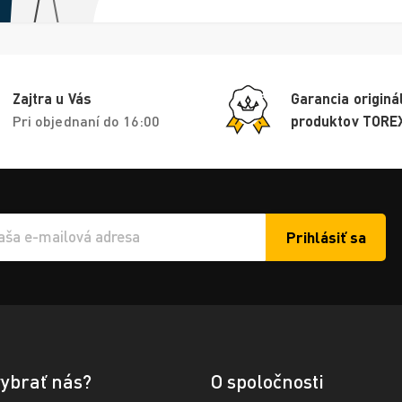
Zajtra u Vás
Garancia originá
Pri objednaní do 16:00
produktov TORE
Prihlásiť sa
í e-mailu k odběru
vybrať nás?
O spoločnosti