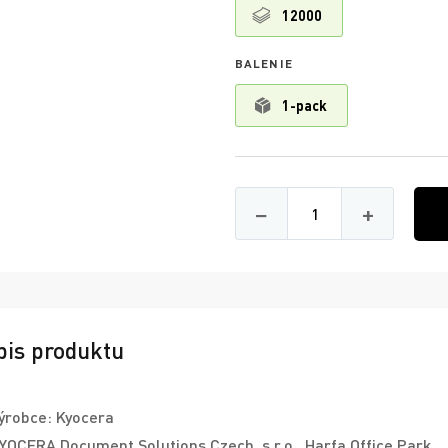
12000
BALENIE
1-pack
Množství
−
+
pis produktu
ýrobce: Kyocera
YOCERA Document Solutions Czech, s.r.o., Harfa Office Park,