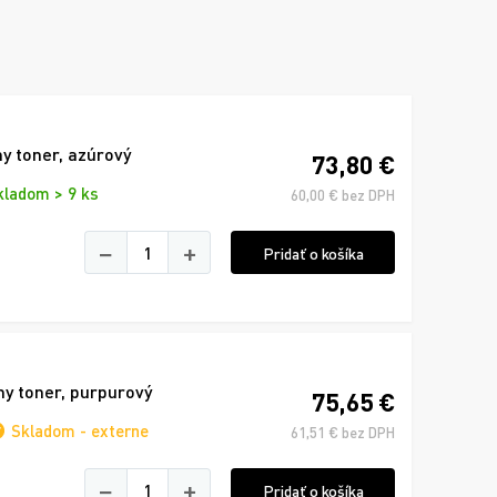
y toner, azúrový
73,80 €
kladom > 9 ks
60,00 € bez DPH
−
+
Pridať o košíka
y toner, purpurový
75,65 €
Skladom - externe
61,51 € bez DPH
−
+
Pridať o košíka