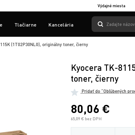
Výdajné miesta
e
Tlačiarne
Kancelária
15K (1T02P30NL0), originálny toner, čierny
Kyocera TK-8115
toner, čierny
Pridať do “Obľúbených pro
80,06 €
65,09 € bez DPH