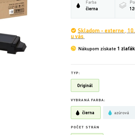
Farba
Po
čierna
12
Skladom - externe
,
10
u vás
Nákupom získate
1 zlaťák
TYP:
Originál
VYBRANÁ FARBA:
čierna
azúrová
POČET STRÁN