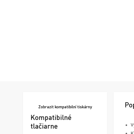
Po
Zobrazit
kompatibilní tiskárny
Kompatibilné
tlačiarne
V
K