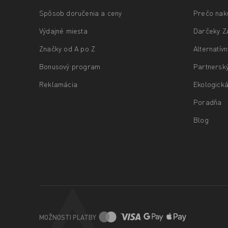
Spôsob doručenia a ceny
Prečo nak
Výdajné miesta
Darčeky 
Značky od A po Z
Alternatív
Bonusový program
Partnersk
Reklamácia
Ekologická
Poradňa
Blog
MOŽNOSTI PLATBY