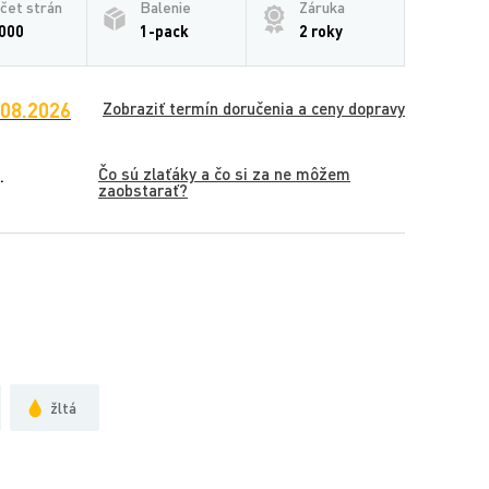
čet strán
Balenie
Záruka
000
1-pack
2 roky
.08.2026
Zobraziť termín doručenia a ceny dopravy
Čo sú zlaťáky a čo si za ne môžem
.
zaobstarať?
žltá