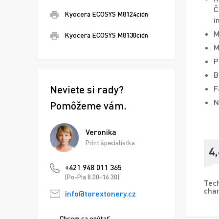
Č
Kyocera ECOSYS M8124cidn
i
M
Kyocera ECOSYS M8130cidn
M
P
B
Neviete si rady?
F
N
Pomôžeme vám.
Veronika
Print špecialistka
4,
+421 948 011 365
(Po-Pia 8.00-16.30)
Tech
char
info@torextonery.cz
Chcem sa opýtať