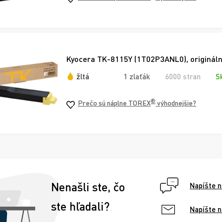
Kyocera TK-8115Y (1T02P3ANL0), originálny
žltá
1 zlaťák
6000 stran
S
®
Prečo sú náplne TOREX
výhodnejšie?
Nenašli ste, čo
Napíšte 
ste hľadali?
Napíšte 