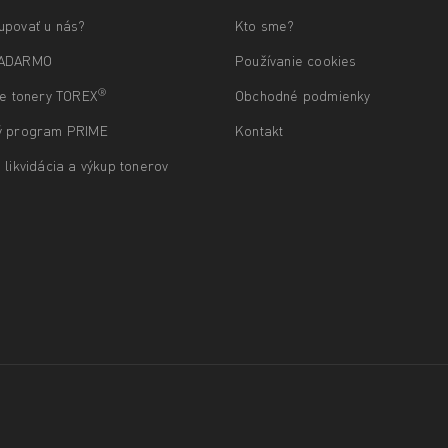
upovať u nás?
Kto sme?
ZADARMO
Používanie cookies
®
ne tonery TOREX
Obchodné podmienky
ý program PRIME
Kontakt
 likvidácia a výkup tonerov