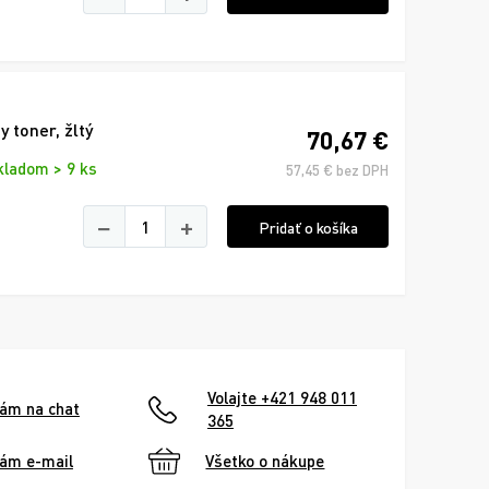
 toner, žltý
70,67 €
kladom > 9 ks
57,45 € bez DPH
−
+
Pridať o košíka
Volajte +421 948 011
nám na chat
365
nám e-mail
Všetko o nákupe