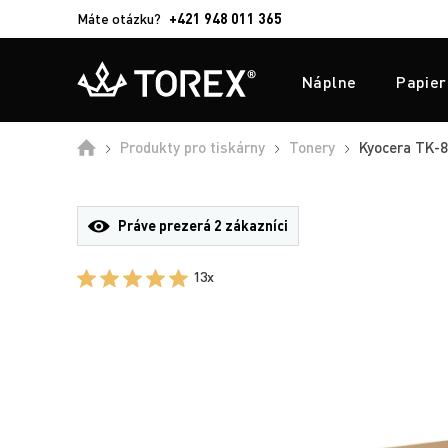
Máte otázku?
+421 948 011 365
Náplne
Papier
Produkty pro tiskárny
Tonery
Kyocera TK-81
Práve prezerá
2 zákazníci
13x