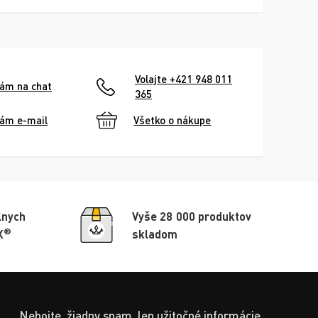
Volajte +421 948 011
nám na chat
365
nám e-mail
Všetko o nákupe
lnych
Vyše 28 000 produktov
®
X
skladom
Nebojte, žiadny spam, len užitočné informácie.