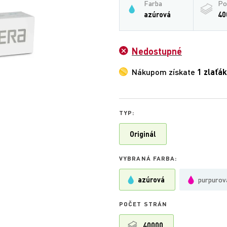
Farba
Po
azúrová
40
Nedostupné
Nákupom získate
1 zlaťák
TYP:
Originál
VYBRANÁ FARBA:
azúrová
purpurov
POČET STRÁN
40000