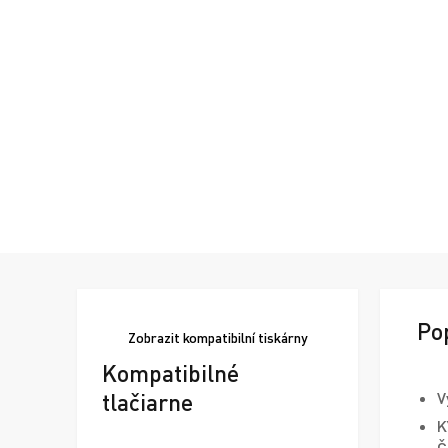
Po
Zobrazit
kompatibilní tiskárny
Kompatibilné
tlačiarne
V
K
Č