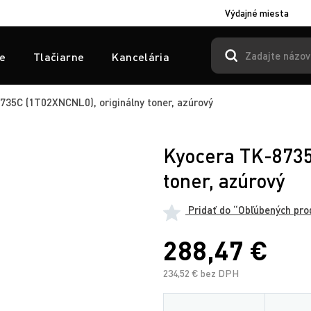
Výdajné miesta
e
Tlačiarne
Kancelária
35C (1T02XNCNL0), originálny toner, azúrový
Kyocera TK-8735
toner, azúrový
Pridať do “Obľúbených pro
288,47 €
234,52 € bez DPH