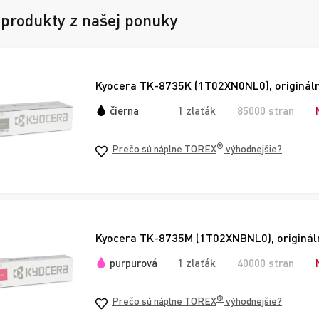
 produkty z našej ponuky
Kyocera TK-8735K (1T02XN0NL0), originálny
čierna
1 zlaťák
85000 stran
®
Prečo sú náplne TOREX
výhodnejšie?
Kyocera TK-8735M (1T02XNBNL0), origináln
purpurová
1 zlaťák
40000 stran
®
Prečo sú náplne TOREX
výhodnejšie?