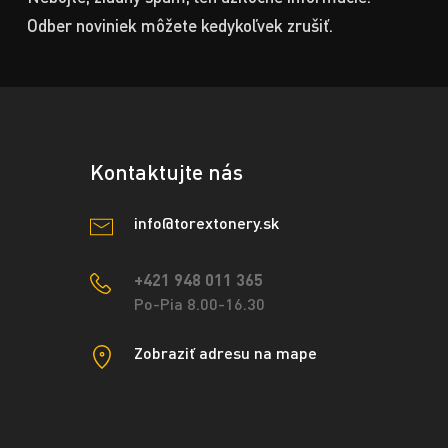
Odber noviniek môžete kedykoľvek zrušiť.
Kontaktujte nás
info@torextonery.sk
+421 948 011 365
Po-Pia 8.00-16.30
Zobraziť adresu na mape