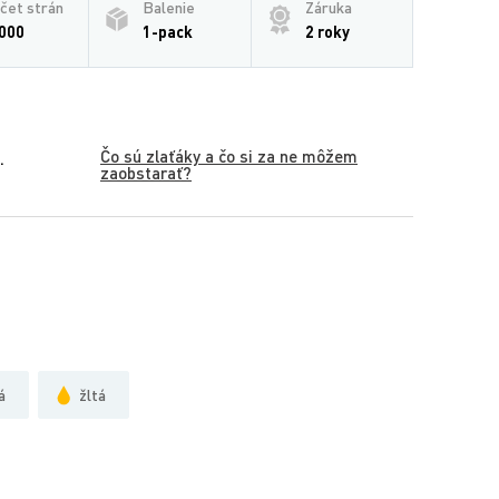
čet strán
Balenie
Záruka
000
1-pack
2 roky
Čo sú zlaťáky a čo si za ne môžem
.
zaobstarať?
á
žltá