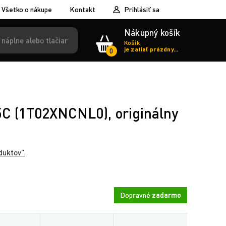
Všetko o nákupe
Kontakt
Prihlásiť sa
Nákupný košík
Košík
je zatiaľ prázdny...
0
C (1T02XNCNL0), originálny
duktov”
Dopravné
zadarmo