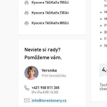
Kyocera TASKalfa 7052ci
i
M
Kyocera TASKalfa 7353ci
M
Kyocera TASKalfa 8052ci
P
B
F
N
Neviete si rady?
Pomôžeme vám.
4,
Veronika
Print špecialistka
Tech
+421 948 011 365
char
(Po-Pia 8.00-16.30)
info@torextonery.cz