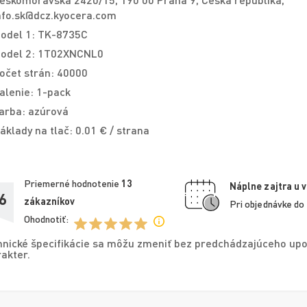
nfo.sk@dcz.kyocera.com
odel 1: TK-8735C
odel 2: 1T02XNCNL0
očet strán: 40000
alenie: 1-pack
arba: azúrová
áklady na tlač: 0.01 € / strana
Priemerné hodnotenie
13
Náplne zajtra u 
6
zákazníkov
Pri objednávke do
Ohodnotiť:
nické špecifikácie sa môžu zmeniť bez predchádzajúceho upo
akter.