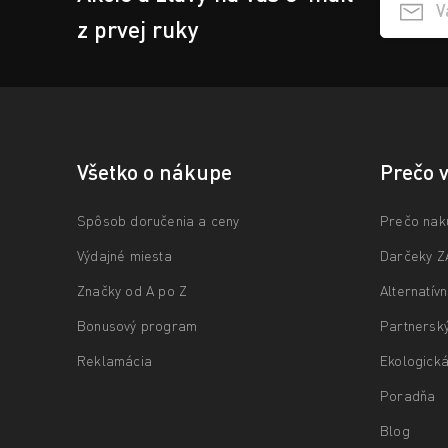
Přihlášen
z prvej ruky
Všetko o nákupe
Prečo 
Spôsob doručenia a ceny
Prečo nak
Výdajné miesta
Darčeky 
Značky od A po Z
Alternatív
Bonusový program
Partnersk
Reklamácia
Ekologická
Poradňa
Blog