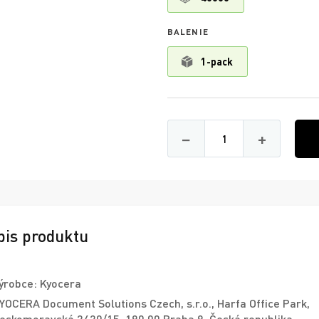
BALENIE
1-pack
Množství
−
+
pis produktu
ýrobce: Kyocera
YOCERA Document Solutions Czech, s.r.o., Harfa Office Park,
eskomoravská 2420/15, 190 00 Praha 9, Česká republika,