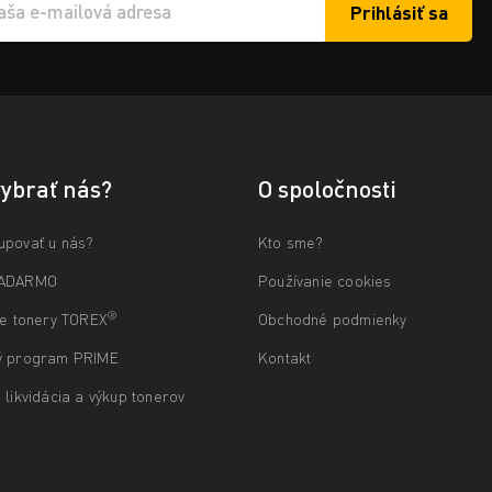
Prihlásiť sa
í e-mailu k odběru
vybrať nás?
O spoločnosti
upovať u nás?
Kto sme?
ZADARMO
Používanie cookies
®
ne tonery TOREX
Obchodné podmienky
ý program PRIME
Kontakt
 likvidácia a výkup tonerov