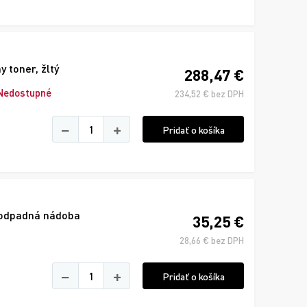
 toner, žltý
288,47 €
Nedostupné
234,52 € bez DPH
−
+
Pridať o košíka
 odpadná nádoba
35,25 €
28,66 € bez DPH
−
+
Pridať o košíka