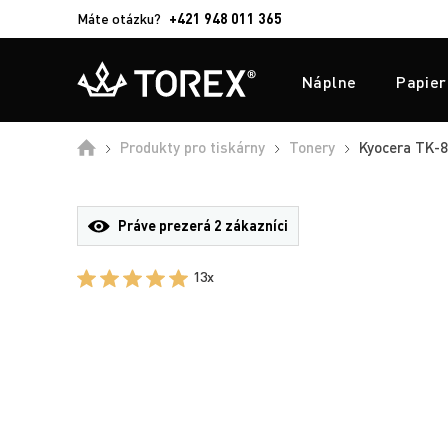
Máte otázku?
+421 948 011 365
Náplne
Papier
Produkty pro tiskárny
Tonery
Kyocera TK-87
Práve prezerá
2 zákazníci
13x