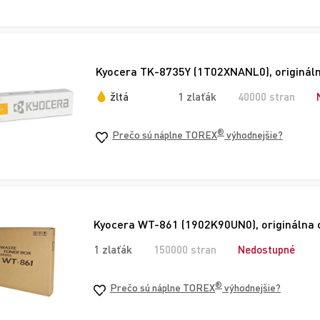
Kyocera TK-8735Y (1T02XNANL0), originálny
žltá
1 zlaťák
40000 stran
®
Prečo sú náplne TOREX
výhodnejšie?
Kyocera WT-861 (1902K90UN0), originálna
1 zlaťák
150000 stran
Nedostupné
®
Prečo sú náplne TOREX
výhodnejšie?