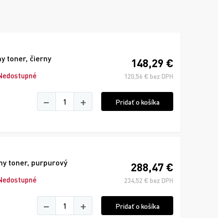
 toner, čierny
148,29 €
Nedostupné
120,56 € bez DPH
−
+
Pridať o košíka
y toner, purpurový
288,47 €
Nedostupné
234,52 € bez DPH
−
+
Pridať o košíka