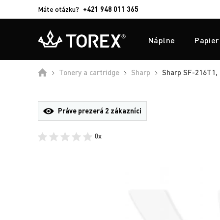
Máte otázku?
+421 948 011 365
Náplne
Papier
Tonery a cartridge
Sharp
Sharp SF-216T1, o
Práve prezerá
2 zákazníci
0x