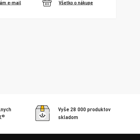
nám e-mail
Všetko o nákupe
lnych
Vyše 28 000 produktov
®
X
skladom