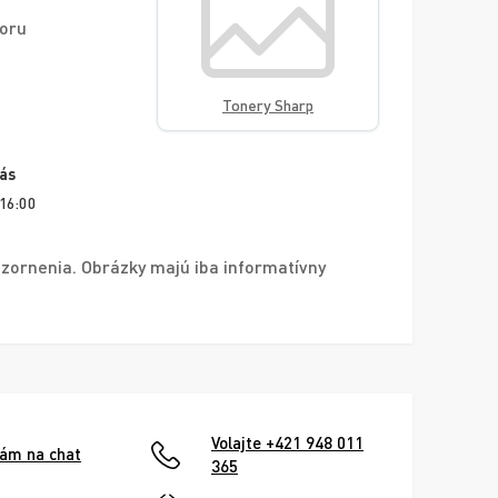
voru
Tonery Sharp
vás
 16:00
zornenia. Obrázky majú iba informatívny
Volajte +421 948 011
nám na chat
365