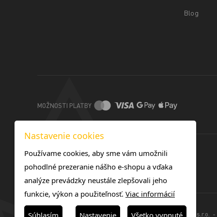
Blog
MOŽNOSTI PLATBY
Nastavenie cookies
Používame cookies, aby sme vám umožnili
pohodlné prezeranie nášho e-shopu a vďaka
analýze prevádzky neustále zlepšovali jeho
funkcie, výkon a použiteľnosť.
Viac informácií
© 2025 -TOREX TONERS SK s.r.o. - 
Súhlasím
Nastavenie
Všetko vypnuté