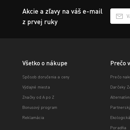
Akcie a zľavy na váš e-mail
Přihlášen
z prvej ruky
Všetko o nákupe
Prečo 
Spôsob doručenia a ceny
Prečo nak
Výdajné miesta
Darčeky 
Značky od A po Z
Alternatív
Bonusový program
Partnersk
Reklamácia
Ekologická
Poradňa