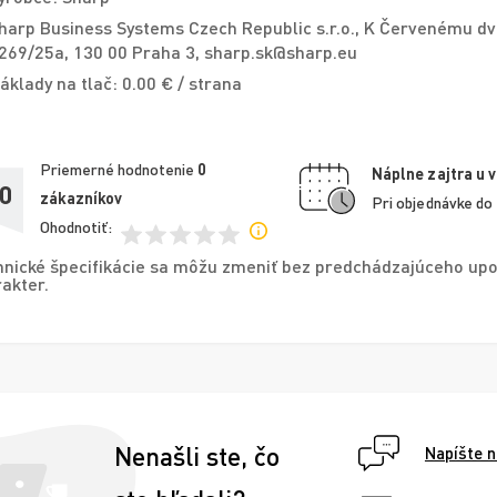
harp Business Systems Czech Republic s.r.o., K Červenému d
269/25a, 130 00 Praha 3, sharp.sk@sharp.eu
áklady na tlač: 0.00 € / strana
Priemerné hodnotenie
0
Náplne zajtra u 
,0
zákazníkov
Pri objednávke do
Ohodnotiť:
nické špecifikácie sa môžu zmeniť bez predchádzajúceho upo
akter.
Nenašli ste, čo
Napíšte 