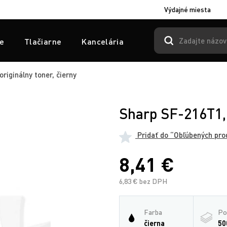
Výdajné miesta
e
Tlačiarne
Kancelária
riginálny toner, čierny
Sharp SF-216T1, 
Pridať do “Obľúbených pro
8,41 €
6,83 € bez DPH
Farba
Po
čierna
50