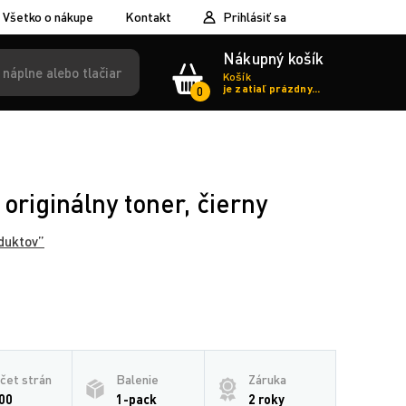
Všetko o nákupe
Kontakt
Prihlásiť sa
Nákupný košík
Košík
je zatiaľ prázdny...
0
originálny toner, čierny
duktov”
čet strán
Balenie
Záruka
00
1-pack
2 roky