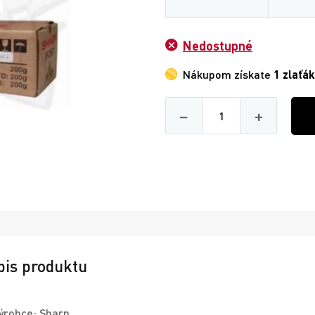
Nedostupné
Nákupom získate
1 zlaťák
Množství
−
+
pis produktu
ýrobce: Sharp