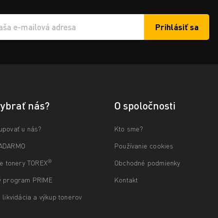
Prihlásiť sa
í e-mailu k odběru
vybrať nás?
O spoločnosti
upovať u nás?
Kto sme?
ZADARMO
Používanie cookies
®
ne tonery TOREX
Obchodné podmienky
ý program PRIME
Kontakt
 likvidácia a výkup tonerov