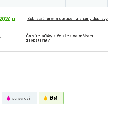
2026 u
Zobraziť termín doručenia a ceny dopravy
Čo sú zlaťáky a čo si za ne môžem
.
zaobstarať?
purpurová
žltá