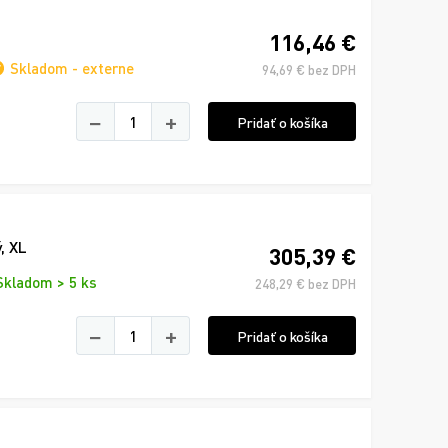
116,46 €
Skladom - externe
94,69 € bez DPH
−
+
Pridať o košíka
, XL
305,39 €
Skladom > 5 ks
248,29 € bez DPH
−
+
Pridať o košíka