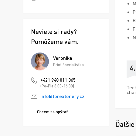
M
P
B
F
Neviete si rady?
N
Pomôžeme vám.
Veronika
Print špecialistka
4,
+421 948 011 365
(Po-Pia 8.00-16.30)
Tech
char
info@torextonery.cz
Chcem sa opýtať
Ďalšie