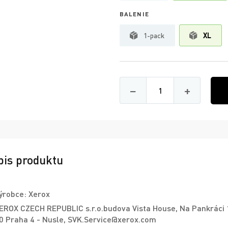
BALENIE
1-pack
XL
Množství
−
+
pis produktu
ýrobce: Xerox
EROX CZECH REPUBLIC s.r.o.budova Vista House, Na Pankráci
0 Praha 4 - Nusle, SVK.Service@xerox.com