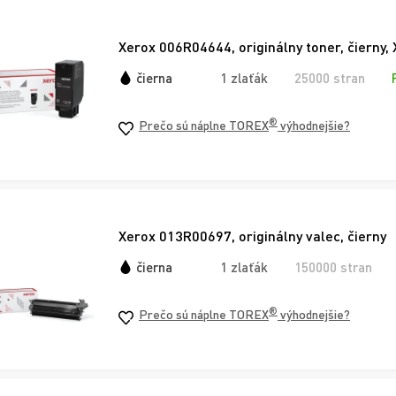
Xerox 006R04644, originálny toner, čierny, 
čierna
1 zlaťák
25000 stran
®
Prečo sú náplne TOREX
výhodnejšie?
Xerox 013R00697, originálny valec, čierny
čierna
1 zlaťák
150000 stran
®
Prečo sú náplne TOREX
výhodnejšie?