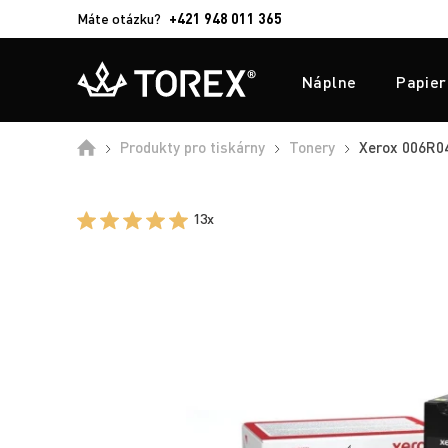
Máte otázku?
+421 948 011 365
Náplne
Papier
Produkty pro tiskárny
Tonery
Xerox 006R046
13x