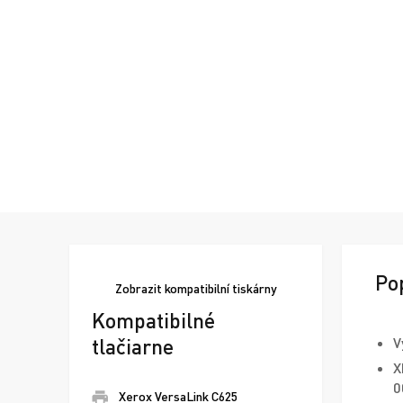
Po
Zobrazit
kompatibilní tiskárny
Kompatibilné
tlačiarne
V
X
0
Xerox VersaLink C625