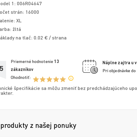
odel 1: 006R04647
očet strán: 16000
alenie: XL
arba: žltá
áklady na tlač: 0.02 € / strana
Priemerné hodnotenie
13
Náplne zajtra u 
5
zákazníkov
Pri objednávke do
Ohodnotiť:
nické špecifikácie sa môžu zmeniť bez predchádzajúceho upo
akter.
 produkty z našej ponuky