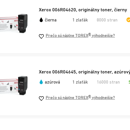
Xerox 006R04620, originálny toner, čierny
čierna
1 zlaťák
8000 stran
®
Prečo sú náplne TOREX
výhodnejšie?
Xerox 006R04645, originálny toner, azúrový
azúrová
1 zlaťák
16000 stran
®
Prečo sú náplne TOREX
výhodnejšie?