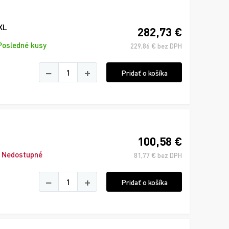
XL
282,73 €
Posledné kusy
229,86 € bez DPH
−
+
Pridať o košíka
100,58 €
Nedostupné
81,77 € bez DPH
−
+
Pridať o košíka