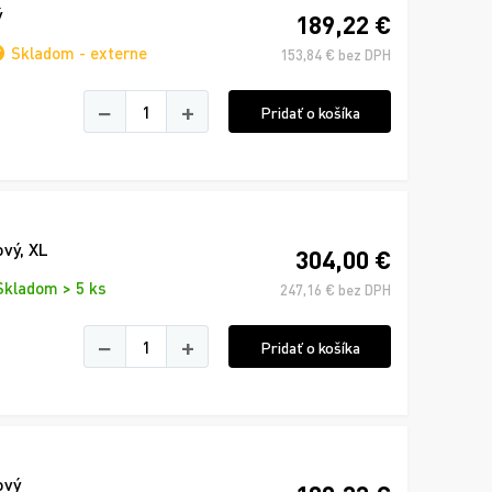
ý
189,22 €
Skladom - externe
153,84 € bez DPH
−
+
Pridať o košíka
vý, XL
304,00 €
Skladom > 5 ks
247,16 € bez DPH
−
+
Pridať o košíka
ový