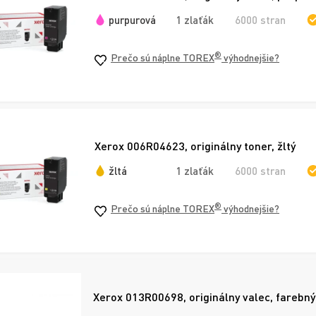
purpurová
1 zlaťák
6000 stran
®
Prečo sú náplne TOREX
výhodnejšie?
Xerox 006R04623, originálny toner, žltý
žltá
1 zlaťák
6000 stran
®
Prečo sú náplne TOREX
výhodnejšie?
Xerox 013R00698, originálny valec, farebný