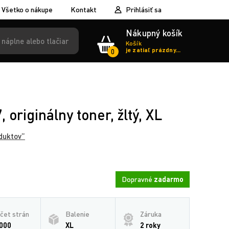
Všetko o nákupe
Kontakt
Prihlásiť sa
Nákupný košík
Košík
je zatiaľ prázdny...
0
originálny toner, žltý, XL
duktov”
Dopravné
zadarmo
čet strán
Balenie
Záruka
000
XL
2 roky