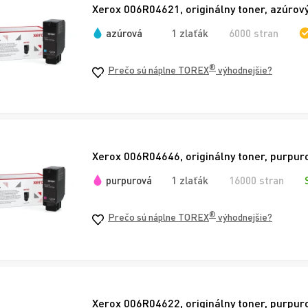
Xerox 006R04621, originálny toner, azúrov
azúrová
1 zlaťák
6000 stran
®
Prečo sú náplne TOREX
výhodnejšie?
Xerox 006R04646, originálny toner, purpuro
purpurová
1 zlaťák
16000 stran
®
Prečo sú náplne TOREX
výhodnejšie?
Xerox 006R04622, originálny toner, purpur