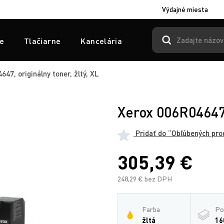
Výdajné miesta
e
Tlačiarne
Kancelária
47, originálny toner, žltý, XL
Xerox 006R04647, 
Pridať do “Obľúbených pro
305,39 €
248,29 € bez DPH
Farba
Po
žltá
16