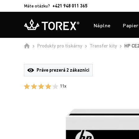
Máte otázku?
+421 948 011 365
Náplne
Papier
Produkty pro tiskárny
Transfer kity
HP CE24
Práve prezerá
2 zákazníci
11x