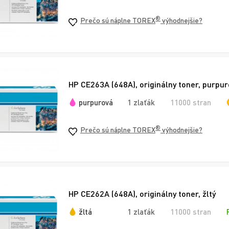
®
Prečo sú náplne TOREX
výhodnejšie?
HP CE263A (648A), originálny toner, purpur
purpurová
1 zlaťák
11000 stran
®
Prečo sú náplne TOREX
výhodnejšie?
HP CE262A (648A), originálny toner, žltý
žltá
1 zlaťák
11000 stran