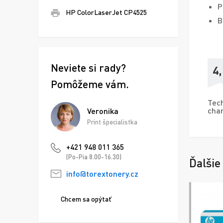
P
HP ColorLaserJet CP4525
B
Neviete si rady?
4,
Pomôžeme vám.
Tech
char
Veronika
Print špecialistka
+421 948 011 365
(Po-Pia 8.00-16.30)
Ďalšie
info@torextonery.cz
Chcem sa opýtať