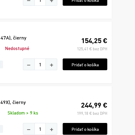
Pridať o košíka
47A), čierny
154,25 €
Nedostupné
125,41 € bez DPH
−
+
Pridať o košíka
49X), čierny
244,99 €
Skladom > 9 ks
199,18 € bez DPH
−
+
Pridať o košíka