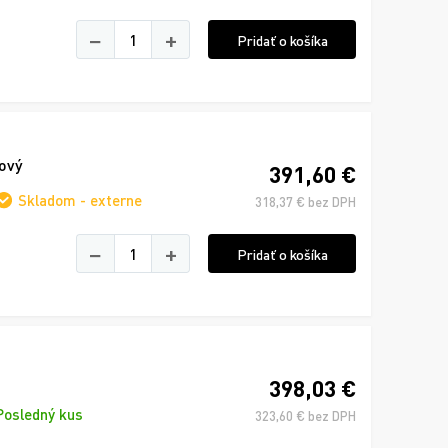
−
+
Pridať o košíka
ový
391,60 €
Skladom - externe
318,37 € bez DPH
−
+
Pridať o košíka
398,03 €
Posledný kus
323,60 € bez DPH