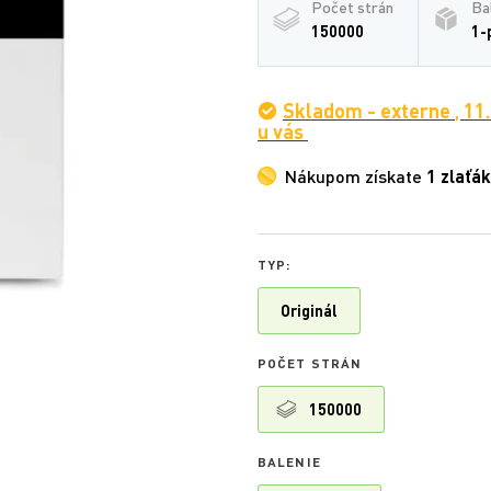
Počet strán
Ba
150000
1-
Skladom - externe
,
11
u vás
Nákupom získate
1 zlaťák
TYP:
Originál
POČET STRÁN
150000
BALENIE