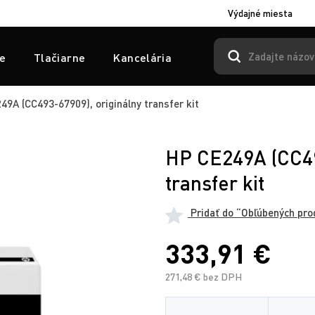
Výdajné miesta
e
Tlačiarne
Kancelária
9A (CC493-67909), originálny transfer kit
HP CE249A (CC49
transfer kit
Pridať do “Obľúbených pro
333,91 €
271,48 € bez DPH