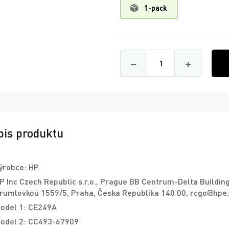
1-pack
Množství
−
+
pis produktu
ýrobce:
HP
P Inc Czech Republic s.r.o., Prague BB Centrum-Delta Building
rumlovkou 1559/5, Praha, Česka Republika 140 00, rcgo@hpe
odel 1: CE249A
odel 2: CC493-67909