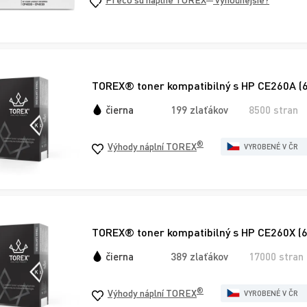
TOREX® toner kompatibilný s HP CE260A (6
čierna
199 zlaťákov
8500 stran
®
Výhody náplní TOREX
VYROBENÉ V ČR
TOREX® toner kompatibilný s HP CE260X (6
čierna
389 zlaťákov
17000 stran
®
Výhody náplní TOREX
VYROBENÉ V ČR