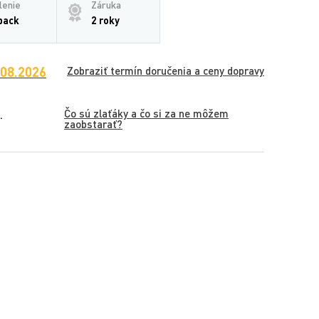
lenie
Záruka
pack
2 roky
.08.2026
Zobraziť termín doručenia a ceny dopravy
Čo sú zlaťáky a čo si za ne môžem
.
zaobstarať?