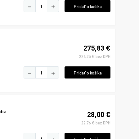
−
+
Pridať o košíka
275,83 €
224,25 € bez DPH
−
+
Pridať o košíka
oba
28,00 €
22,76 € bez DPH
−
+