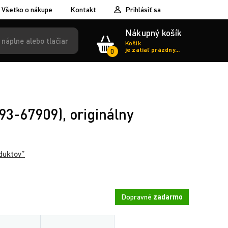
Všetko o nákupe
Kontakt
Prihlásiť sa
Nákupný košík
Košík
je zatiaľ prázdny...
0
3-67909), originálny
duktov”
Dopravné
zadarmo