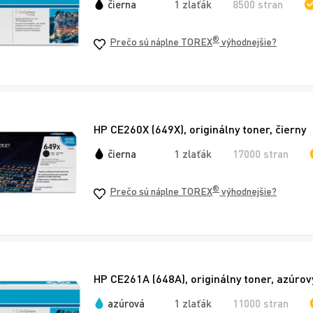
čierna
1 zlaťák
8500 stran
®
Prečo sú náplne TOREX
výhodnejšie?
HP CE260X (649X), originálny toner, čierny
čierna
1 zlaťák
17000 stran
®
Prečo sú náplne TOREX
výhodnejšie?
HP CE261A (648A), originálny toner, azúrov
azúrová
1 zlaťák
11000 stran