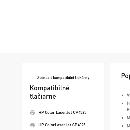
Po
Zobrazit
kompatibilní tiskárny
Kompatibilné
tlačiarne
V
H
B
HP Color LaserJet CP4525
M
HP ColorLaserJet CP4025
M