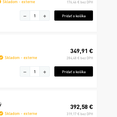
Skladom - externe
176,46 € bez DPH
−
+
Pridať o košíka
349,91 €
Skladom - externe
284,48 € bez DPH
−
+
Pridať o košíka
ý
392,58 €
Skladom - externe
319,17 € bez DPH