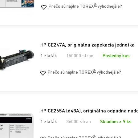
®
Prečo sú náplne TOREX
výhodnejšie?
HP CE247A, originálna zapekacia jednotka
1 zlaťák
150000 stran
Posledný kus
®
Prečo sú náplne TOREX
výhodnejšie?
HP CE265A (648A), originálna odpadná nád
1 zlaťák
36000 stran
Skladom > 9 ks
®
Prečo sú náplne TOREX
výhodnejšie?