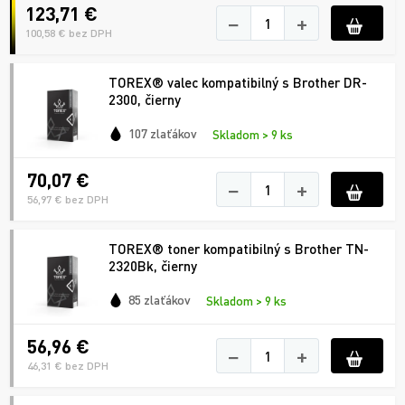
123,71 €
−
+
100,58 € bez DPH
TOREX® valec kompatibilný s Brother DR-
2300, čierny
107 zlaťákov
Skladom > 9 ks
70,07 €
−
+
56,97 € bez DPH
TOREX® toner kompatibilný s Brother TN-
2320Bk, čierny
85 zlaťákov
Skladom > 9 ks
56,96 €
−
+
46,31 € bez DPH