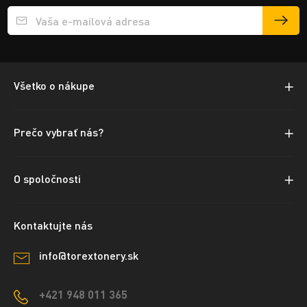
Přihlášení e-mailu k odběru
Všetko o nákupe
Prečo vybrať nás?
O spoločnosti
Kontaktujte nás
info@torextonery.sk
+421 948 011 365