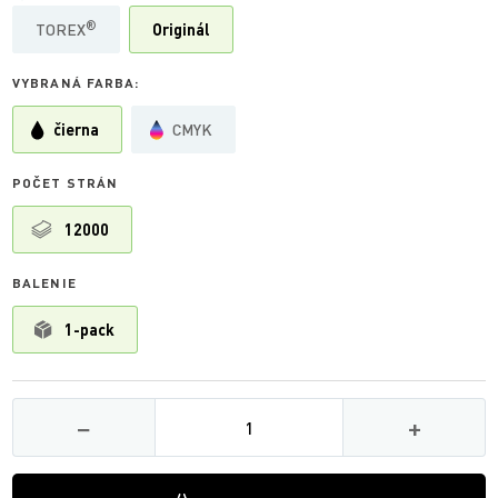
®
TOREX
Originál
VYBRANÁ FARBA:
čierna
CMYK
POČET STRÁN
12000
BALENIE
1-pack
Množství
−
+