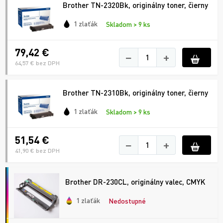
Brother TN-2320Bk, originálny toner, čierny
1 zlaťák
Skladom > 9 ks
79,42 €
−
+
64,57 € bez DPH
Brother TN-2310Bk, originálny toner, čierny
1 zlaťák
Skladom > 9 ks
51,54 €
−
+
41,90 € bez DPH
Brother DR-230CL, originálny valec, CMYK
1 zlaťák
Nedostupné