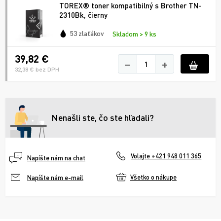
TOREX® toner kompatibilný s Brother TN-
2310Bk, čierny
53 zlaťákov
Skladom > 9 ks
39,82 €
−
+
32,38 € bez DPH
Nenašli ste, čo ste hľadali?
Volajte +421 948 011 365
Napíšte nám na chat
Všetko o nákupe
Napíšte nám e-mail