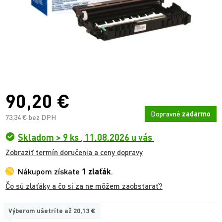
90,20 €
Dopravné
zadarmo
73,34 € bez DPH
Skladom > 9 ks
,
11.08.2026 u vás
Zobraziť termín doručenia a ceny dopravy
Nákupom získate
1 zlaťák
.
Čo sú zlaťáky a čo si za ne môžem zaobstarať?
Výberom ušetríte až
20,13 €
TYP: