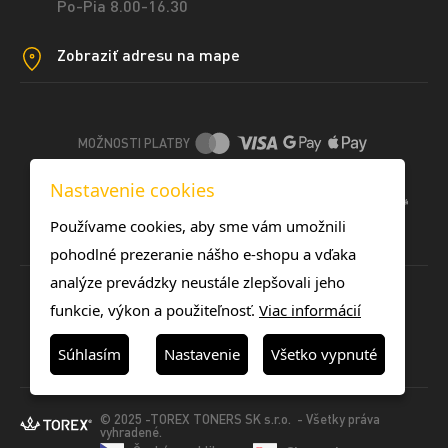
Po-Pia 8.00-16.30
Zobraziť adresu na mape
MOŽNOSTI PLATBY
Nastavenie cookies
DOPRAVNÉ METÓDY
Používame cookies, aby sme vám umožnili
pohodlné prezeranie nášho e-shopu a vďaka
analýze prevádzky neustále zlepšovali jeho
funkcie, výkon a použiteľnosť.
Viac informácií
Súhlasím
Nastavenie
Všetko vypnuté
© 2025 -TOREX TONERS SK s.r.o. - Všetky práva
vyhradené.