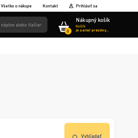
Všetko o nákupe
Kontakt
Prihlásiť sa
Nákupný košík
Košík
je zatiaľ prázdny...
0
Vyhľadať