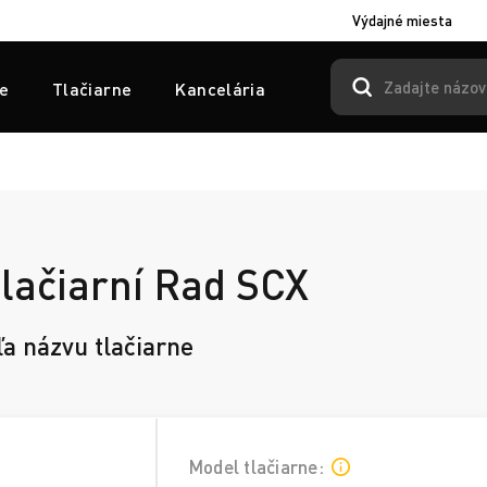
Výdajné miesta
e
Tlačiarne
Kancelária
tlačiarní Rad SCX
ľa názvu tlačiarne
Model tlačiarne: