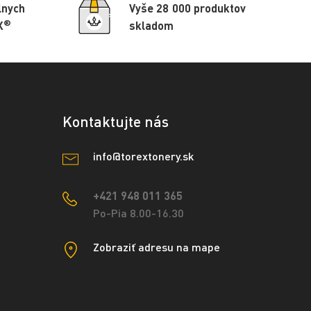
lnych
Vyše 28 000 produktov
®
X
skladom
Kontaktujte nás
info@torextonery.sk
+421 948 011 365
Po-Pia 8.00-16.30
Zobraziť adresu na mape