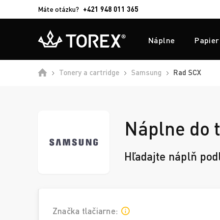
Máte otázku?
+421 948 011 365
Náplne
Papier
Domů
Tonery a cartridge
Samsung
Rad SCX
Náplne do 
Hľadajte náplň pod
Značka tlačiarne: