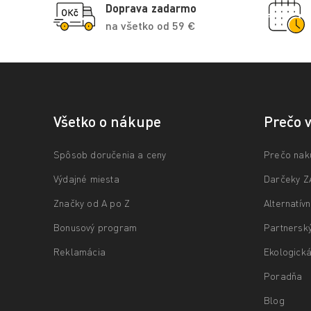
Doprava zadarmo
na všetko od 59 €
Všetko o nákupe
Prečo 
Spôsob doručenia a ceny
Prečo nak
Výdajné miesta
Darčeky 
Značky od A po Z
Alternatív
Bonusový program
Partnersk
Reklamácia
Ekologická
Poradňa
Blog