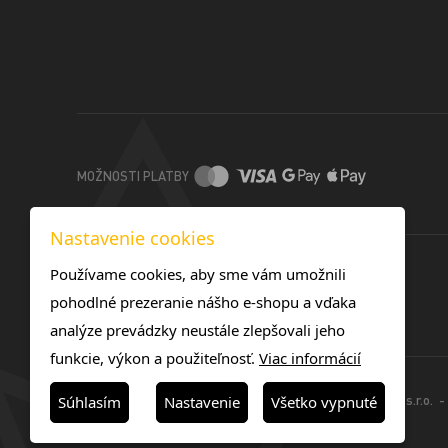
MOŽNOSTI PLATBY
Nastavenie cookies
Používame cookies, aby sme vám umožnili
pohodlné prezeranie nášho e-shopu a vďaka
analýze prevádzky neustále zlepšovali jeho
funkcie, výkon a použiteľnosť.
Viac informácií
© 2025 -TOREX TONERS SK s.r.o. - 
Súhlasím
Nastavenie
Všetko vypnuté