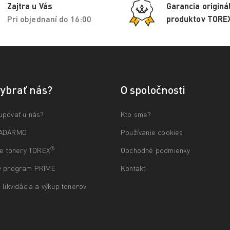
Zajtra u Vás
Garancia originá
Pri objednaní do 16:00
produktov TORE
vybrať nás?
O spoločnosti
upovať u nás?
Kto sme?
ZADARMO
Používanie cookies
®
ne tonery TOREX
Obchodné podmienky
ý program PRIME
Kontakt
 likvidácia a výkup tonerov