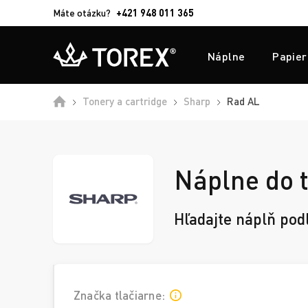
Máte otázku?
+421 948 011 365
Náplne
Papier
Domů
Tonery a cartridge
Sharp
Rad AL
Náplne do t
Hľadajte náplň pod
Značka tlačiarne: