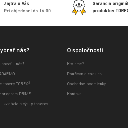
Zajtra u Vás
Garancia originá
Pri objednaní do 16:00
produktov TORE
vybrať nás?
O spoločnosti
upovať u nás?
Kto sme?
ZADARMO
Používanie cookies
®
ne tonery TOREX
Obchodné podmienky
ý program PRIME
Kontakt
 likvidácia a výkup tonerov