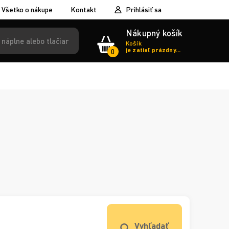
Všetko o nákupe
Kontakt
Prihlásiť sa
Nákupný košík
Košík
je zatiaľ prázdny...
0
Vyhľadať