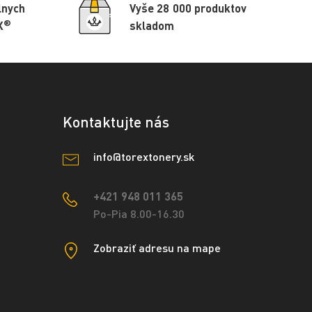
lnych
Vyše 28 000 produktov
®
X
skladom
Kontaktujte nás
info@torextonery.sk
+421 948 011 365
Po-Pia 8.00-16.30
Zobraziť adresu na mape