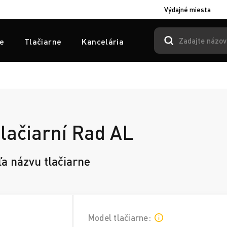
Výdajné miesta
e
Tlačiarne
Kancelária
lačiarní Rad AL
ľa názvu tlačiarne
Model tlačiarne: