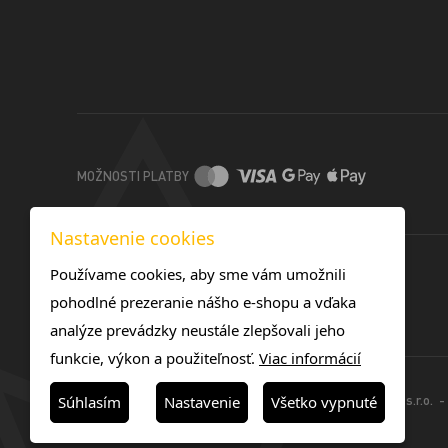
MOŽNOSTI PLATBY
Nastavenie cookies
Používame cookies, aby sme vám umožnili
pohodlné prezeranie nášho e-shopu a vďaka
analýze prevádzky neustále zlepšovali jeho
funkcie, výkon a použiteľnosť.
Viac informácií
© 2025 -TOREX TONERS SK s.r.o. - 
Súhlasím
Nastavenie
Všetko vypnuté