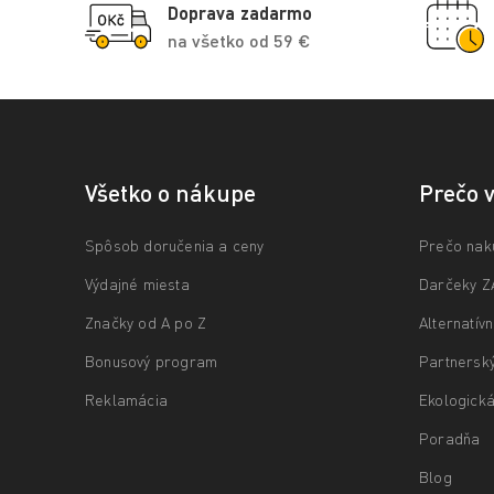
Doprava zadarmo
na všetko od 59 €
Všetko o nákupe
Prečo 
Spôsob doručenia a ceny
Prečo nak
Výdajné miesta
Darčeky 
Značky od A po Z
Alternatív
Bonusový program
Partnersk
Reklamácia
Ekologická
Poradňa
Blog