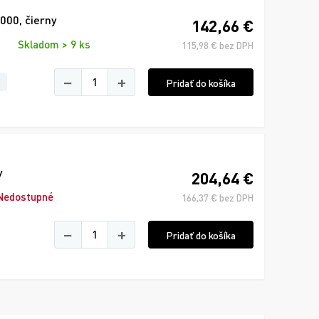
000, čierny
142,66 €
Skladom > 9 ks
115,98 € bez DPH
−
+
Pridať do košíka
y
204,64 €
Nedostupné
166,37 € bez DPH
−
+
Pridať do košíka