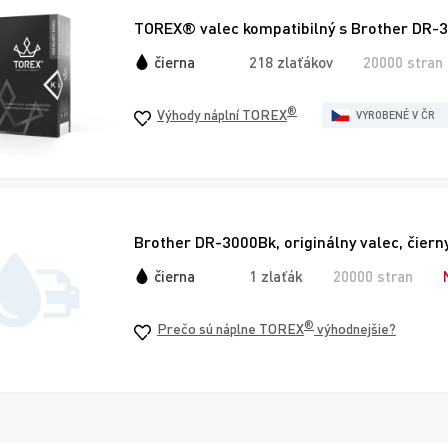
TOREX® valec kompatibilný s Brother DR-3
čierna
218 zlaťákov
20000 stran
®
Výhody náplní TOREX
VYROBENÉ V ČR
Brother DR-3000Bk, originálny valec, čiern
čierna
1 zlaťák
20000 stran
®
Prečo sú náplne TOREX
výhodnejšie?