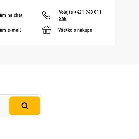
Volajte +421 948 011
nám na chat
365
nám e-mail
Všetko o nákupe