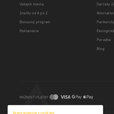
Výdajné miesta
Darčeky 
Značky od A po Z
Alternatív
Bonusový program
Partnersk
Reklamácia
Ekologická
Poradňa
Blog
MOŽNOSTI PLATBY
Nastavenie cookies