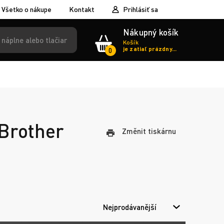
Všetko o nákupe
Kontakt
Prihlásiť sa
Nákupný košík
Košík
je zatiaľ prázdny...
0
 Brother
Změnit tiskárnu
Nejprodávanější