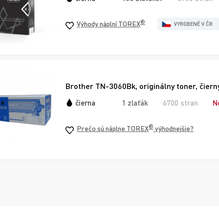
®
Výhody náplní TOREX
VYROBENÉ V ČR
Brother TN-3060Bk, originálny toner, čiern
čierna
1 zlaťák
6700 stran
N
®
Prečo sú náplne TOREX
výhodnejšie?