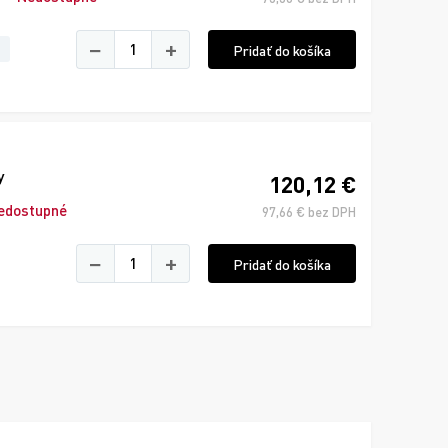
−
+
Pridať do košíka
y
120,12 €
edostupné
97,66 € bez DPH
−
+
Pridať do košíka