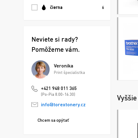
čierna
6
Neviete si rady?
Pomôžeme vám.
Veronika
Print špecialistka
+421 948 011 365
(Po-Pia 8.00-16.30)
Vyššie
info@torextonery.cz
Chcem sa opýtať