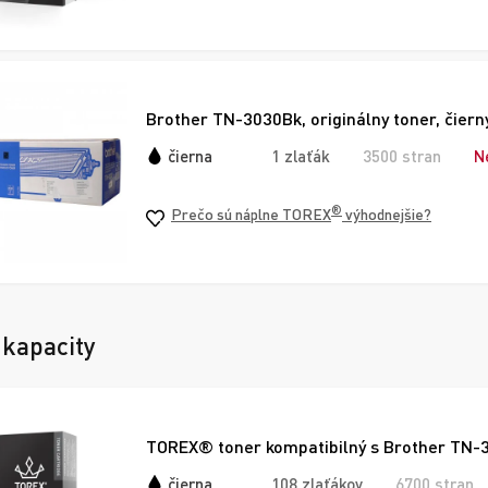
Brother TN-3030Bk, originálny toner, čiern
čierna
1 zlaťák
3500 stran
N
®
Prečo sú náplne TOREX
výhodnejšie?
 kapacity
TOREX® toner kompatibilný s Brother TN-3
čierna
108 zlaťákov
6700 stran