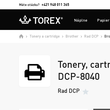
Máte otázku?
+421 948 011 365
Náplne
Papier
Tonery a cartridge
Brother
Rad DCP
Bro
Tonery, cart
DCP-8040
Rad DCP