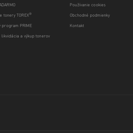
ZADARMO
Používanie cookies
®
ne tonery TOREX
Obchodné podmienky
ý program PRIME
Kontakt
 likvidácia a výkup tonerov