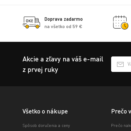
Doprava zadarmo
na všetko od 59 €
Akcie a zľavy na váš e-mail
Přihlášen
z prvej ruky
Všetko o nákupe
Prečo 
Spôsob doručenia a ceny
Prečo nak