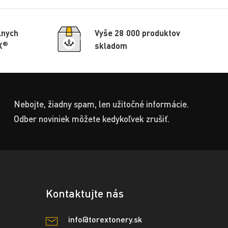
lnych
Vyše 28 000 produktov
®
X
skladom
Nebojte, žiadny spam, len užitočné informácie.
Odber noviniek môžete kedykoľvek zrušiť.
Kontaktujte nás
info@torextonery.sk