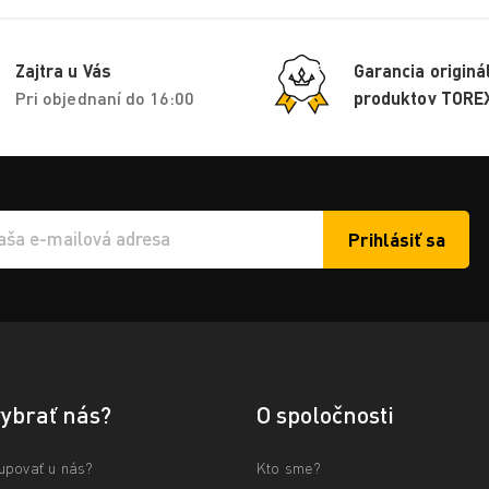
Zajtra u Vás
Garancia originá
Pri objednaní do 16:00
produktov TORE
Prihlásiť sa
í e-mailu k odběru
vybrať nás?
O spoločnosti
upovať u nás?
Kto sme?