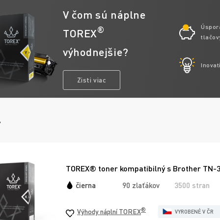
V čom sú náplne
Úspor
®
TOREX
tlačov
výhodnejšie?
Inovat
Zisti viac
y
TOREX® toner kompatibilný s Brother TN-3
čierna
90 zlaťákov
3500 stran
®
Výhody náplní TOREX
VYROBENÉ V ČR