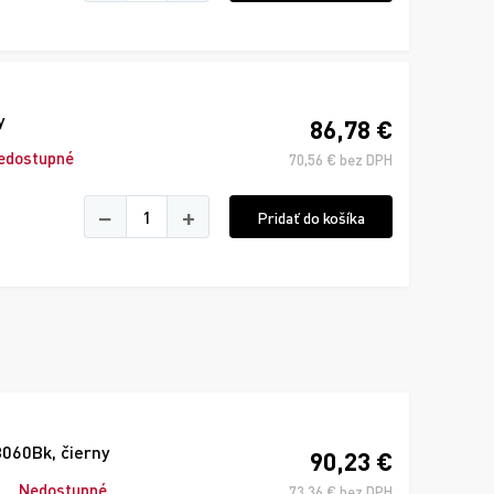
y
86,78 €
edostupné
70,56 € bez DPH
−
+
Pridať do košíka
060Bk, čierny
90,23 €
Nedostupné
73,36 € bez DPH