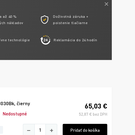
a až 40 %
Doživotná záruka +
ých nákladov
poistenie tlačiarne
ívne technológie
Reklamácia do 24 hodín
030Bk, čierny
65,03 €
Nedostupné
52,87 € bez DPH
−
+
Pridať do košíka