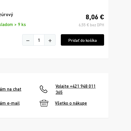
zúrový
8,06 €
kladom > 9 ks
6,55 € bez DPH
−
+
Pridať do košíka
Volajte +421 948 011
nám na chat
365
nám e-mail
Všetko o nákupe