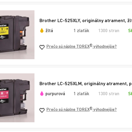
Brother LC-525XLY, originálny atrament, žl
žltá
1 zlaťák
1300 stran
S
®
Prečo sú náplne TOREX
výhodnejšie?
Brother LC-525XLM, originálny atrament, 
purpurová
1 zlaťák
1300 stran
S
®
Prečo sú náplne TOREX
výhodnejšie?