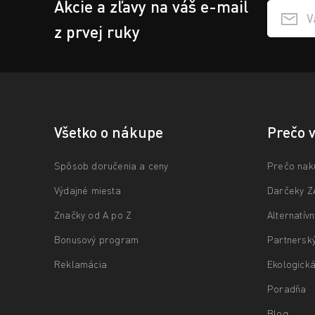
Akcie a zľavy na váš e-mail
Přihlášen
z prvej ruky
Všetko o nákupe
Prečo 
Spôsob doručenia a ceny
Prečo nak
Výdajné miesta
Darčeky 
Značky od A po Z
Alternatív
Bonusový program
Partnersk
Reklamácia
Ekologická
Poradňa
Blog