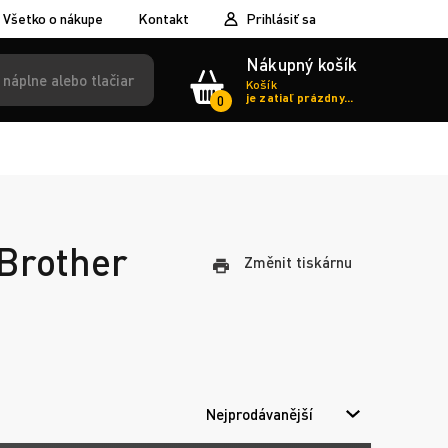
Všetko o nákupe
Kontakt
Prihlásiť sa
Nákupný košík
Košík
je zatiaľ prázdny...
0
 Brother
Změnit tiskárnu
Nejprodávanější