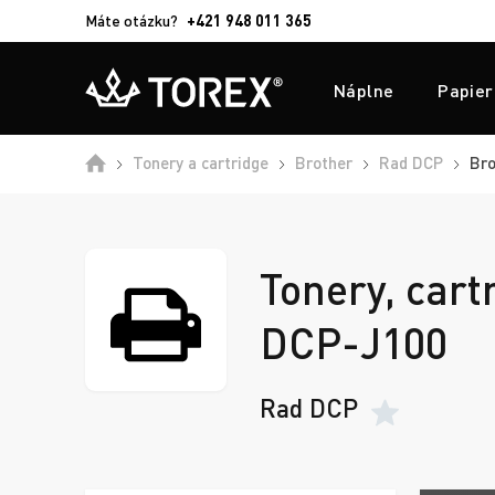
Máte otázku?
+421 948 011 365
Náplne
Papier
Tonery a cartridge
Brother
Rad DCP
Bro
Tonery, cart
DCP-J100
Rad DCP