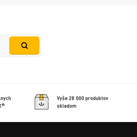
lnych
Vyše 28 000 produktov
®
X
skladom