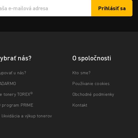
Prihlásiť sa
í e-mailu k odběru
vybrať nás?
O spoločnosti
upovať u nás?
Kto sme?
ZADARMO
Používanie cookies
®
ne tonery TOREX
Obchodné podmienky
ý program PRIME
Kontakt
 likvidácia a výkup tonerov