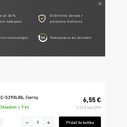
a až 40 %
Doživotná záruka +
ých nákladov
poistenie tlačiarne
ívne technológie
Reklamácia do 24 hodín
LC-529XLBk, čierny
6,55 €
Skladom > 9 ks
5,33 € bez DPH
−
+
Pridať do košíka