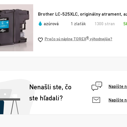
Brother LC-525XLC, originálny atrament, a
azúrová
1 zlaťák
1300 stran
S
®
Prečo sú náplne TOREX
výhodnejšie?
Nenašli ste, čo
Napíšte 
ste hľadali?
Napíšte 