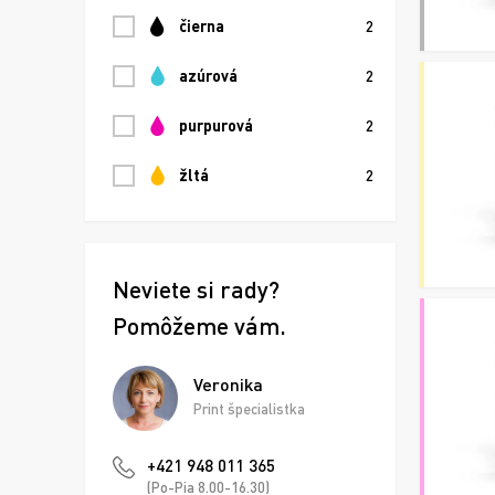
čierna
2
azúrová
2
purpurová
2
žltá
2
Neviete si rady?
Pomôžeme vám.
Veronika
Print špecialistka
+421 948 011 365
(Po-Pia 8.00-16.30)