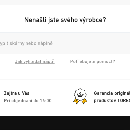
Nenašli jste svého výrobce?
Jak vyhledat náplň
Potřebujete pomoct?
Zajtra u Vás
Garancia originá
Pri objednaní do 16:00
produktov TORE