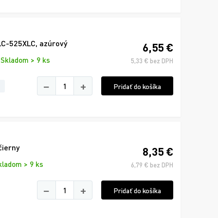
LC-525XLC, azúrový
6,55 €
Skladom > 9 ks
5,33 € bez DPH
−
+
Pridať do košíka
čierny
8,35 €
kladom > 9 ks
6,79 € bez DPH
−
+
Pridať do košíka