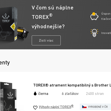
V čom sú náplne
Úspor
®
TOREX
tlačov
výhodnejšie?
Inovat
Zisti viac
enty
TOREX® atrament kompatibilný s Brother 
čierna
6 zlaťákov
2400 stran
®
Výhody náplní TOREX
VYROBENÉ V ČR