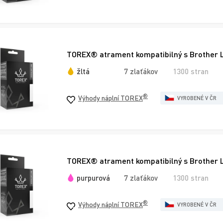
TOREX® atrament kompatibilný s Brother L
žltá
7 zlaťákov
1300 stran
®
Výhody náplní TOREX
VYROBENÉ V ČR
TOREX® atrament kompatibilný s Brother 
purpurová
7 zlaťákov
1300 stran
®
Výhody náplní TOREX
VYROBENÉ V ČR