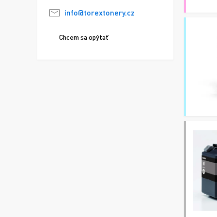
info@torextonery.cz
Chcem sa opýtať