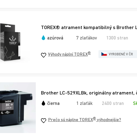
TOREX® atrament kompatibilný s Brother 
azúrová
7 zlaťákov
1300 stran
®
Výhody náplní TOREX
VYROBENÉ V ČR
Brother LC-529XLBk, originálny atrament, 
čierna
1 zlaťák
2400 stran
S
®
Prečo sú náplne TOREX
výhodnejšie?