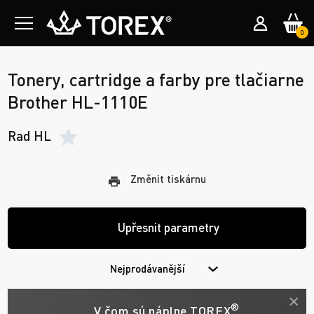
0
Tonery, cartridge a farby pre tlačiarne
Brother HL-1110E
Rad HL
Změnit tiskárnu
Upřesnit parametry
Nejprodávanější
®
V čom sú náplne TOREX