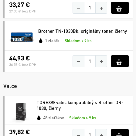
33,27 €
−
+
27,05 € bez DPH
Brother TN-1030Bk, originálny toner, čierny
1 zlaťák
Skladom > 9 ks
44,93 €
−
+
36,53 € bez DPH
Valce
TOREX® valec kompatibilný s Brother DR-
1030, čierny
48 zlaťákov
Skladom > 9 ks
39,82 €
−
+