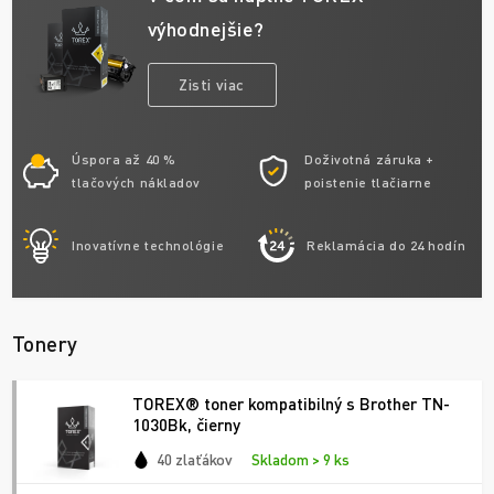
výhodnejšie?
Zisti viac
Úspora až 40 %
Doživotná záruka +
tlačových nákladov
poistenie tlačiarne
Inovatívne technológie
Reklamácia do 24 hodín
Tonery
TOREX® toner kompatibilný s Brother TN-
1030Bk, čierny
40 zlaťákov
Skladom > 9 ks