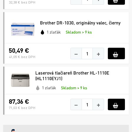
32,38 € bez DPH
Brother DR-1030, originálny valec, čierny
1 zlaťák
Skladom > 9 ks
50,49 €
−
+
41,05 € bez DPH
Laserová tlačiareň Brother HL-1110E
(HL1110EYJ1)
1 zlaťák
Skladom > 9 ks
87,36 €
−
+
71,03 € bez DPH