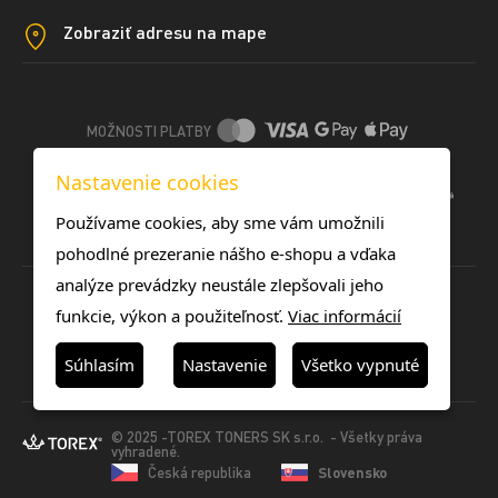
Zobraziť adresu na mape
MOŽNOSTI PLATBY
Nastavenie cookies
DOPRAVNÉ METÓDY
Používame cookies, aby sme vám umožnili
pohodlné prezeranie nášho e-shopu a vďaka
analýze prevádzky neustále zlepšovali jeho
funkcie, výkon a použiteľnosť.
Viac informácií
Súhlasím
Nastavenie
Všetko vypnuté
© 2025 -TOREX TONERS SK s.r.o. - Všetky práva
vyhradené.
Česká republika
Slovensko