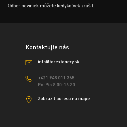
Odber noviniek môžete kedykoľvek zrušiť.
Kontaktujte nás
info@torextonery.sk
+421 948 011 365
Po-Pia 8.00-16.30
Zobraziť adresu na mape