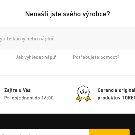
Nenašli jste svého výrobce?
Jak vyhledat náplň
Potřebujete pomoct?
Zajtra u Vás
Garancia originá
Pri objednaní do 16:00
produktov TORE