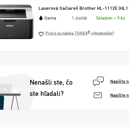
Laserová tlačiareň Brother HL-1112E (HL1
čierna
1 zlaťák
Skladom > 9 ks
®
Prečo sú náplne TOREX
výhodnejšie?
Nenašli ste, čo
Napíšte 
ste hľadali?
Napíšte 