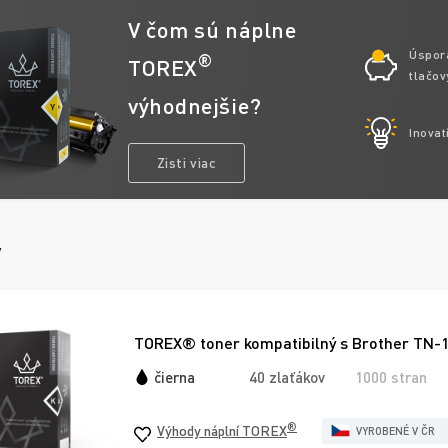
V čom sú náplne
Úspor
®
TOREX
tlačov
výhodnejšie?
Inovat
Zisti viac
y
TOREX® toner kompatibilný s Brother TN-1
čierna
40 zlaťákov
1000 stran
®
Výhody náplní TOREX
VYROBENÉ V ČR