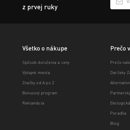
Přihlášen
z prvej ruky
Všetko o nákupe
Prečo 
Spôsob doručenia a ceny
Prečo nak
Výdajné miesta
Darčeky 
Značky od A po Z
Alternatív
Bonusový program
Partnersk
Reklamácia
Ekologická
Poradňa
Blog