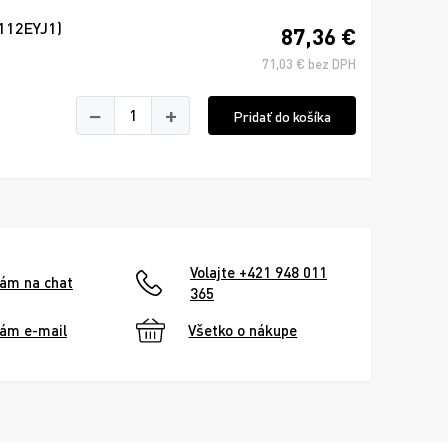
112EYJ1)
87,36 €
71,03 € bez DPH
−
+
Pridať do košíka
Volajte +421 948 011
nám na chat
365
nám e-mail
Všetko o nákupe