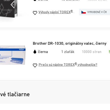
®
Výhody náplní TOREX
VYROBENÉ V ČR
Brother DR-1030, originálny valec, čierny
čierna
1 zlaťák
10000 stran
®
Prečo sú náplne TOREX
výhodnejšie?
vé tlačiarne