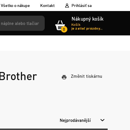
Všetko o nákupe
Kontakt
Prihlásiť sa
Nákupný košík
Košík
je zatiaľ prázdny...
0
 Brother
Změnit tiskárnu
Nejprodávanější