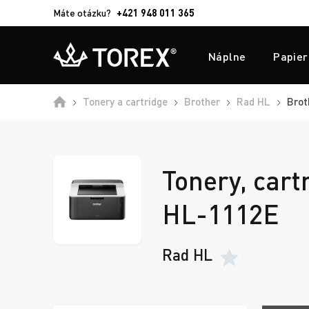
Máte otázku?
+421 948 011 365
Náplne
Papier
Tonery a cartridge
Brother
Rad HL
Brot
Tonery, cart
HL-1112E
Rad HL