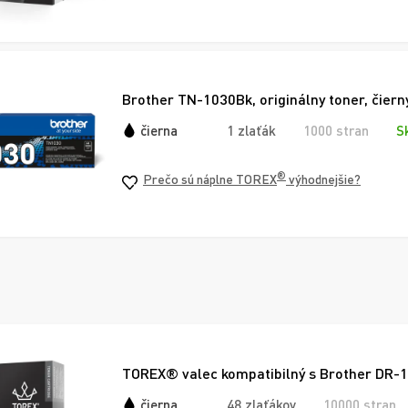
Brother TN-1030Bk, originálny toner, čiern
čierna
1 zlaťák
1000 stran
S
®
Prečo sú náplne TOREX
výhodnejšie?
TOREX® valec kompatibilný s Brother DR-1
čierna
48 zlaťákov
10000 stran