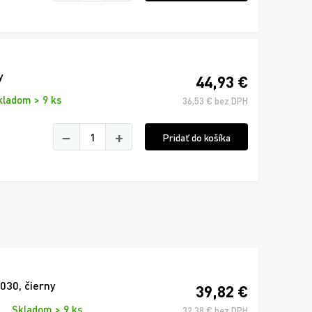
y
44,93 €
kladom > 9 ks
36,53 € bez DPH
−
+
Pridať do košíka
030, čierny
39,82 €
Skladom > 9 ks
32,38 € bez DPH