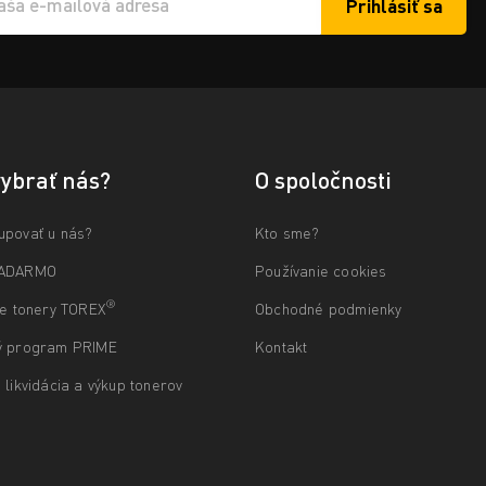
Prihlásiť sa
í e-mailu k odběru
vybrať nás?
O spoločnosti
upovať u nás?
Kto sme?
ZADARMO
Používanie cookies
®
ne tonery TOREX
Obchodné podmienky
ý program PRIME
Kontakt
 likvidácia a výkup tonerov