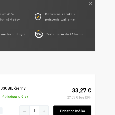
a až 40 %
Doživotná záruka +
ých nákladov
poistenie tlačiarne
ívne technológie
Reklamácia do 24 hodín
030Bk, čierny
33,27 €
Skladom > 9 ks
27,05 € bez DPH
−
+
Pridať do košíka