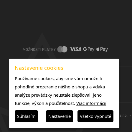
MOŽNOSTI PLATBY
Nastavenie cookies
Používame cookies, aby sme vám umožnili
pohodlné prezeranie nášho e-shopu a vďaka
analýze prevádzky neustále zlepšovali jeho
funkcie, výkon a použiteľnosť.
Viac informácií
© 2025 -TOREX TONERS SK s.r.o. - 
Súhlasím
Nastavenie
Všetko vypnuté