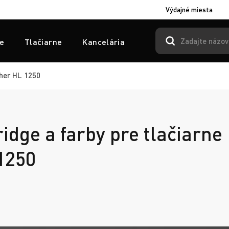
Výdajné miesta
e
Tlačiarne
Kancelária
her HL 1250
ridge a farby pre tlačiarne
1250