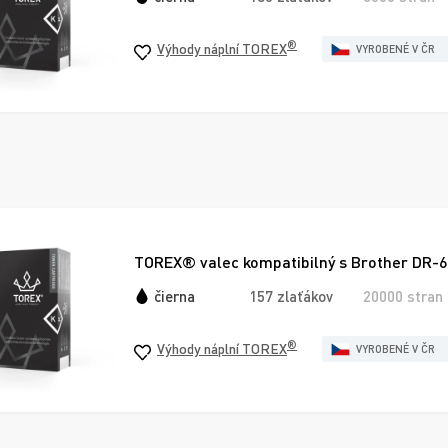
®
Výhody náplní TOREX
VYROBENÉ V ČR
TOREX® valec kompatibilný s Brother DR-6
čierna
157 zlaťákov
20000 stran
®
Výhody náplní TOREX
VYROBENÉ V ČR