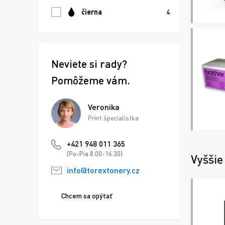
čierna
4
Neviete si rady?
Pomôžeme vám.
Veronika
Print špecialistka
+421 948 011 365
(Po-Pia 8.00-16.30)
Vyššie
info@torextonery.cz
Chcem sa opýtať