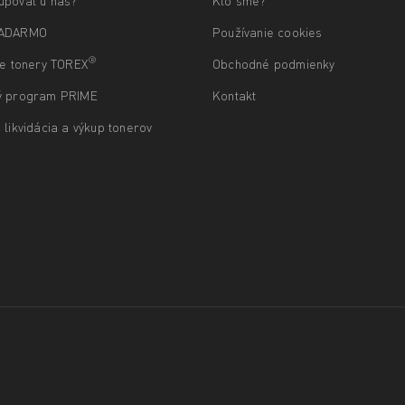
upovať u nás?
Kto sme?
ZADARMO
Používanie cookies
®
ne tonery TOREX
Obchodné podmienky
ý program PRIME
Kontakt
 likvidácia a výkup tonerov