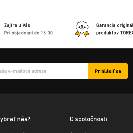
Zajtra u Vás
Garancia originá
Pri objednaní do 16:00
produktov TORE
Prihlásiť sa
í e-mailu k odběru
vybrať nás?
O spoločnosti