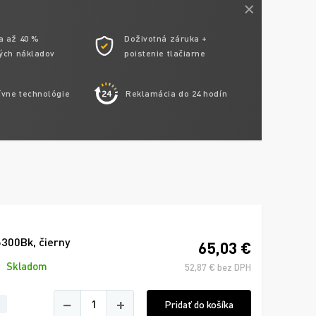
a až 40 %
Doživotná záruka +
ých nákladov
poistenie tlačiarne
ívne technológie
Reklamácia do 24 hodín
300Bk, čierny
65,03 €
Skladom
52,87 € bez DPH
−
+
Pridať do košíka