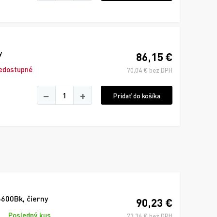
y
86,15 €
edostupné
70,04 € bez DPH
−
+
Pridať do košíka
600Bk, čierny
90,23 €
Posledný kus
73,36 € bez DPH