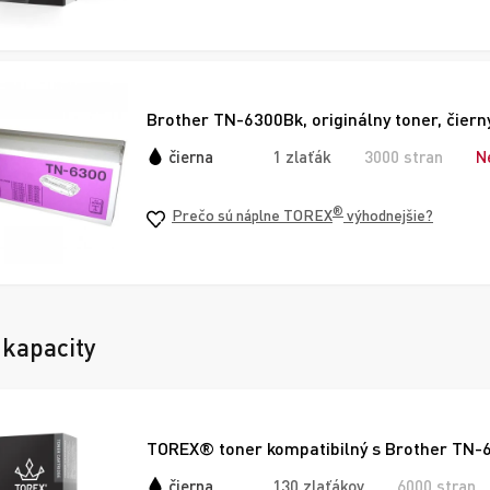
Brother TN-6300Bk, originálny toner, čiern
čierna
1 zlaťák
3000 stran
N
®
Prečo sú náplne TOREX
výhodnejšie?
 kapacity
TOREX® toner kompatibilný s Brother TN-6
čierna
130 zlaťákov
6000 stran