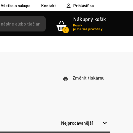
Všetko o nákupe
Kontakt
Prihlásiť sa
Nákupný košík
Košík
je zatiaľ prázdny...
0
Změnit tiskárnu
Nejprodávanější