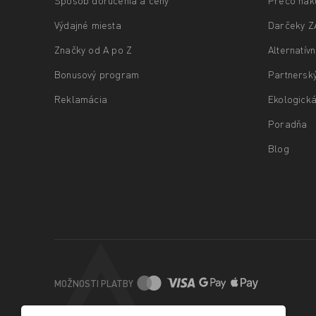
Spôsob doručenia a ceny
Prečo nak
Výdajné miesta
Darčeky 
Značky od A po Z
Alternatív
Bonusový program
Partnersk
Reklamácia
Ekologická
Poradňa
Blog
MOŽNOSTI PLATBY