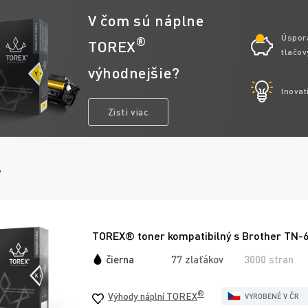
V čom sú náplne
Úspor
®
TOREX
tlačov
výhodnejšie?
Inovat
Zisti viac
y
TOREX® toner kompatibilný s Brother TN-6
čierna
77 zlaťákov
3000 stran
®
Výhody náplní TOREX
VYROBENÉ V ČR