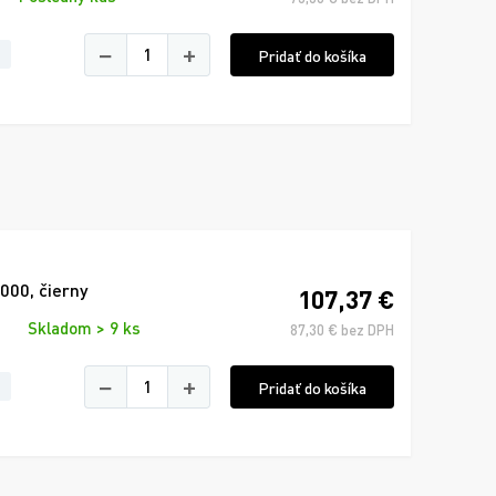
−
+
Pridať do košíka
000, čierny
107,37 €
Skladom > 9 ks
87,30 € bez DPH
−
+
Pridať do košíka