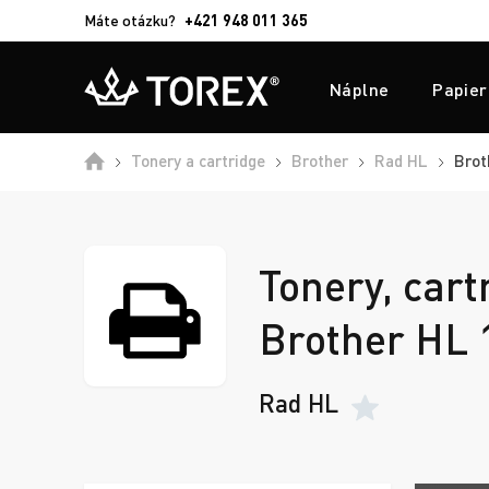
Máte otázku?
+421 948 011 365
Náplne
Papier
Tonery a cartridge
Brother
Rad HL
Brot
Tonery, cart
Brother HL 
Rad HL