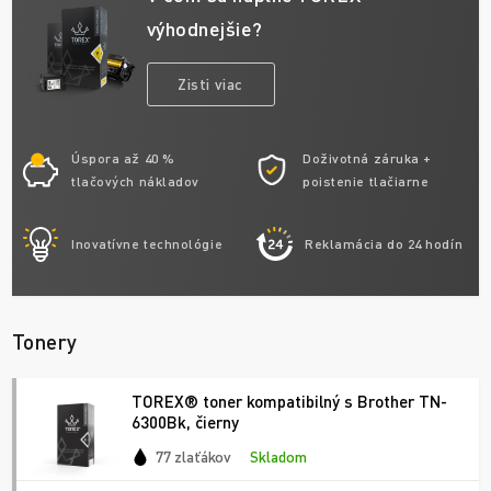
výhodnejšie?
Zisti viac
Úspora až 40 %
Doživotná záruka +
tlačových nákladov
poistenie tlačiarne
Inovatívne technológie
Reklamácia do 24 hodín
Tonery
TOREX® toner kompatibilný s Brother TN-
6300Bk, čierny
77 zlaťákov
Skladom