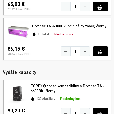
65,03 €
−
+
52,87 € bez DPH
Brother TN-6300Bk, originálny toner, čierny
1 zlaťák
Nedostupné
86,15 €
−
+
70,04 € bez DPH
Vyššie kapacity
TOREX® toner kompatibilný s Brother TN-
6600Bk, čierny
130 zlaťákov
Posledný kus
90,23 €
−
+