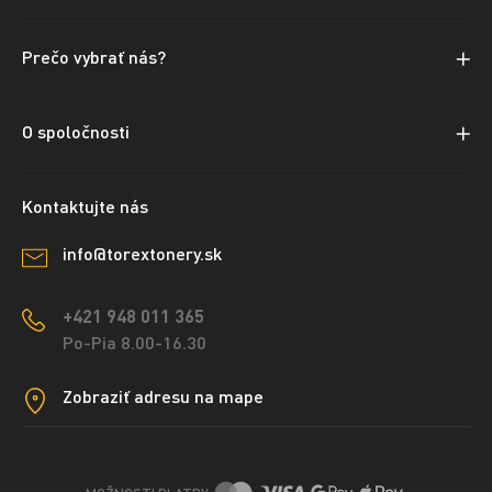
Prečo vybrať nás?
O spoločnosti
Kontaktujte nás
info@torextonery.sk
+421 948 011 365
Po-Pia 8.00-16.30
Zobraziť adresu na mape