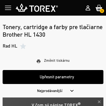
0
Tonery, cartridge a farby pre tlačiarne
Brother HL 1430
Rad HL
Změnit tiskárnu
Upřesnit parametry
Nejprodávanější
®
V čom sú náplne TOREX