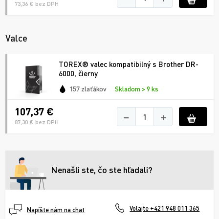
73,36 € bez DPH
Valce
TOREX® valec kompatibilný s Brother DR-
6000, čierny
157 zlaťákov
Skladom > 9 ks
107,37 €
−
+
87,30 € bez DPH
Nenašli ste, čo ste hľadali?
Volajte +421 948 011 365
Napíšte nám na chat