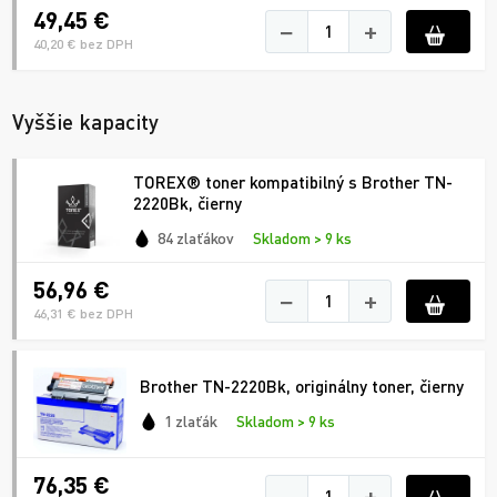
49,45 €
−
+
40,20 € bez DPH
Vyššie kapacity
TOREX® toner kompatibilný s Brother TN-
2220Bk, čierny
84 zlaťákov
Skladom > 9 ks
56,96 €
−
+
46,31 € bez DPH
Brother TN-2220Bk, originálny toner, čierny
1 zlaťák
Skladom > 9 ks
76,35 €
−
+