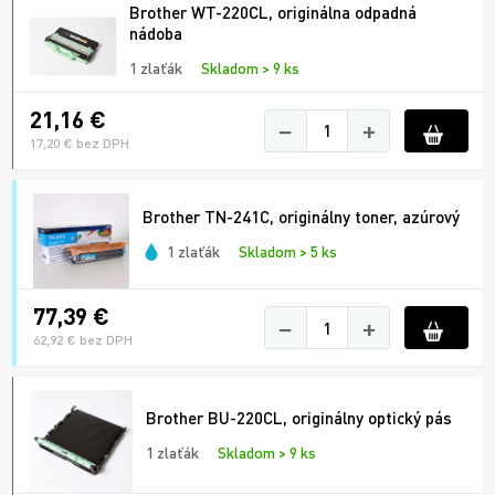
Brother WT-220CL, originálna odpadná
nádoba
1 zlaťák
Skladom > 9 ks
21,16 €
−
+
17,20 € bez DPH
Brother TN-241C, originálny toner, azúrový
1 zlaťák
Skladom > 5 ks
77,39 €
−
+
62,92 € bez DPH
Brother BU-220CL, originálny optický pás
1 zlaťák
Skladom > 9 ks