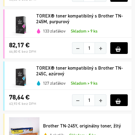
TOREX® toner kompatibilný s Brother TN-
245M, purpurový
133 zlaťákov
Skladom > 9 ks
82,17 €
−
+
66,80 € bez DPH
TOREX® toner kompatibilný s Brother TN-
245C, azúrový
127 zlaťákov
Skladom > 9 ks
78,64 €
−
+
63,93 € bez DPH
Brother TN-245Y, originálny toner, žltý