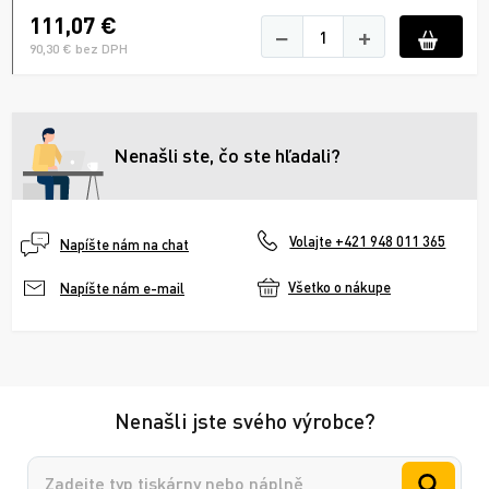
111,07 €
−
+
90,30 € bez DPH
Nenašli ste, čo ste hľadali?
Volajte +421 948 011 365
Napíšte nám na chat
Všetko o nákupe
Napíšte nám e-mail
Nenašli jste svého výrobce?
Vyhledávání