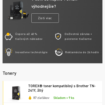
výhodnejšie?
Zisti viac
Úspora až 40 %
Doživotná záruka +
tlačových nákladov
poistenie tlačiarne
Inovatívne technológie
Reklamácia do 24 hodín
Tonery
TOREX® toner kompatibilný s Brother TN-
241Y, žltý
87 zlaťákov
Skladom > 9 ks