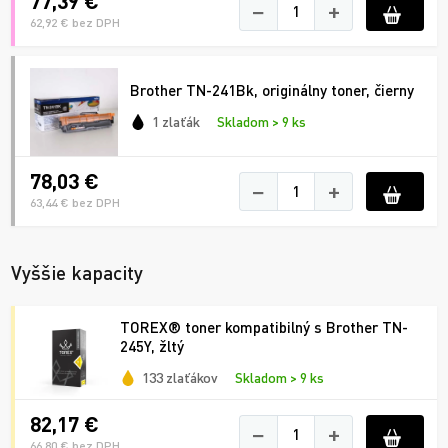
77,39 €
−
+
62,92 € bez DPH
Brother TN-241Bk, originálny toner, čierny
1 zlaťák
Skladom > 9 ks
78,03 €
−
+
63,44 € bez DPH
Vyššie kapacity
TOREX® toner kompatibilný s Brother TN-
245Y, žltý
133 zlaťákov
Skladom > 9 ks
82,17 €
−
+
66,80 € bez DPH