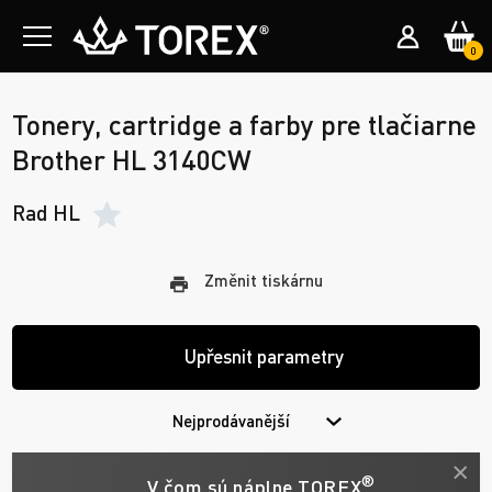
0
Tonery, cartridge a farby pre tlačiarne
Brother HL 3140CW
Rad HL
Změnit tiskárnu
Upřesnit parametry
Nejprodávanější
®
V čom sú náplne TOREX