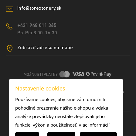
info@torextonery.sk
+421 948 011 365
Po-Pia 8.00-16.30
Zobraziť adresu na mape
MOŽNOSTI PLATBY
Nastavenie cookies
DOPRAVNÉ METÓDY
Používame cookies, aby sme vám umožnili
pohodlné prezeranie nášho e-shopu a vďaka
analýze prevádzky neustále zlepšovali jeho
funkcie, výkon a použiteľnosť.
Viac informácií