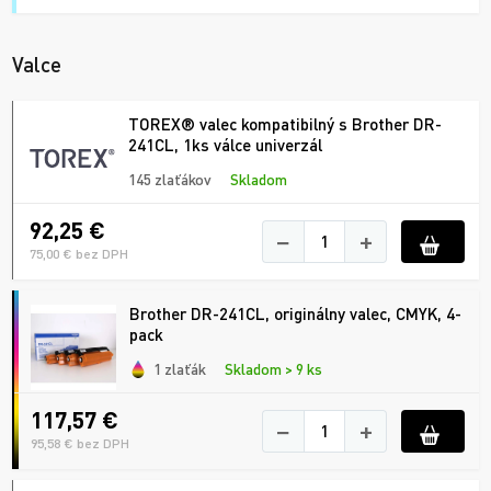
Valce
TOREX® valec kompatibilný s Brother DR-
241CL, 1ks válce univerzál
145 zlaťákov
Skladom
92,25 €
−
+
75,00 € bez DPH
Brother DR-241CL, originálny valec, CMYK, 4-
pack
1 zlaťák
Skladom > 9 ks
117,57 €
−
+
95,58 € bez DPH