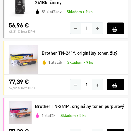
241Bk, čierny
85 zlaťákov
Skladom > 9 ks
56,96 €
−
+
46,31 € bez DPH
Brother TN-241Y, originálny toner, žltý
1 zlaťák
Skladom > 9 ks
77,39 €
−
+
62,92 € bez DPH
Brother TN-241M, originálny toner, purpurový
1 zlaťák
Skladom > 5 ks