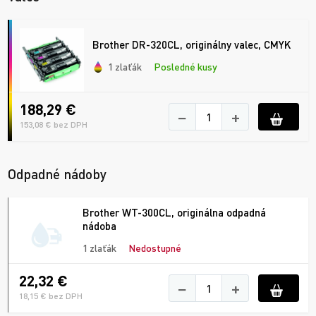
Brother DR-320CL, originálny valec, CMYK
1 zlaťák
Posledné kusy
188,29 €
−
+
153,08 € bez DPH
Odpadné nádoby
Brother WT-300CL, originálna odpadná
nádoba
1 zlaťák
Nedostupné
22,32 €
−
+
18,15 € bez DPH