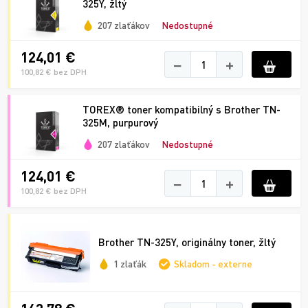
325Y, žltý
207 zlaťákov
Nedostupné
124,01 €
−
+
100,82 € bez DPH
TOREX® toner kompatibilný s Brother TN-
325M, purpurový
207 zlaťákov
Nedostupné
124,01 €
−
+
100,82 € bez DPH
Brother TN-325Y, originálny toner, žltý
1 zlaťák
Skladom - externe