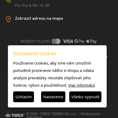
Po-Pia 8.00-16.30
Zobraziť adresu na mape
MOŽNOSTI PLATBY
Nastavenie cookies
DOPRAVNÉ METÓDY
Používame cookies, aby sme vám umožnili
pohodlné prezeranie nášho e-shopu a vďaka
analýze prevádzky neustále zlepšovali jeho
funkcie, výkon a použiteľnosť.
Viac informácií
Súhlasím
Nastavenie
Všetko vypnuté
© 2025 -TOREX TONERS SK s.r.o. - Všetky práva
vyhradené.