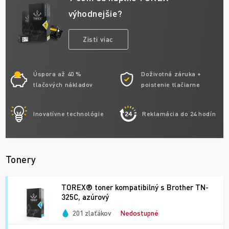
výhodnejšie?
Zisti viac
Úspora až 40 %
Doživotná záruka +
tlačových nákladov
poistenie tlačiarne
Inovatívne technológie
Reklamácia do 24 hodín
Tonery
TOREX® toner kompatibilný s Brother TN-
325C, azúrový
201 zlaťákov
Nedostupné