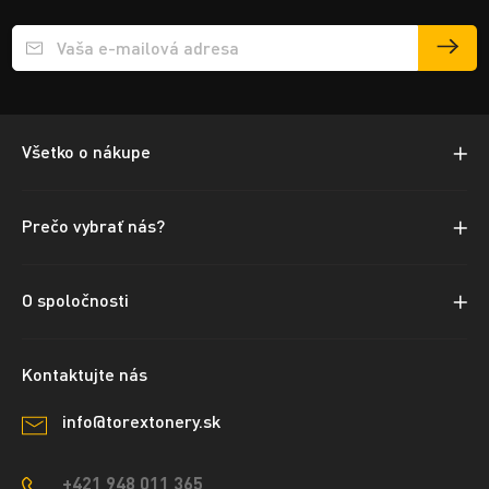
Přihlášení e-mailu k odběru
Všetko o nákupe
Prečo vybrať nás?
O spoločnosti
Kontaktujte nás
info@torextonery.sk
+421 948 011 365