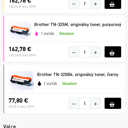
162,78 €
−
+
132,34 € bez DPH
Brother TN-325M, originálny toner, purpurový
1 zlaťák
Skladom
162,78 €
−
+
132,34 € bez DPH
Brother TN-325Bk, originálny toner, čierny
1 zlaťák
Skladom
77,80 €
−
+
63,25 € bez DPH
Valce