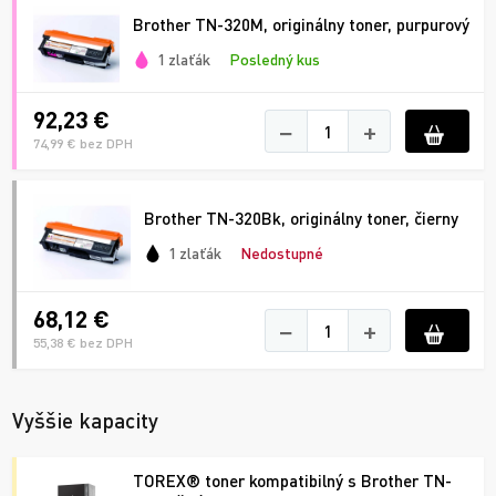
Brother TN-320M, originálny toner, purpurový
1 zlaťák
Posledný kus
92,23 €
−
+
74,99 € bez DPH
Brother TN-320Bk, originálny toner, čierny
1 zlaťák
Nedostupné
68,12 €
−
+
55,38 € bez DPH
Vyššie kapacity
TOREX® toner kompatibilný s Brother TN-