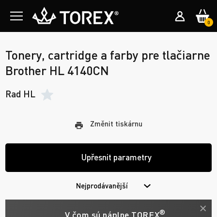
0
Tonery, cartridge a farby pre tlačiarne
Brother HL 4140CN
Rad HL
Změnit tiskárnu
Upřesnit parametry
Nejprodávanější
®
V čom sú náplne TOREX