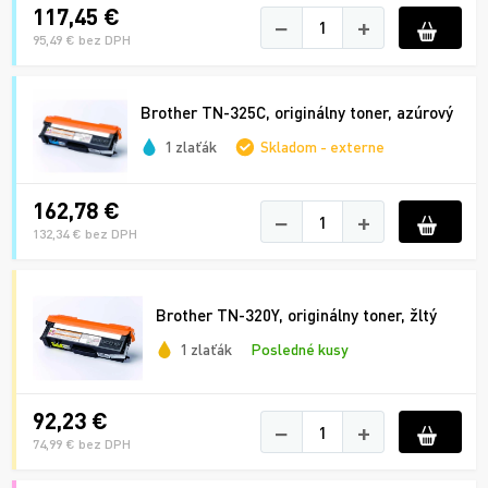
117,45 €
−
+
95,49 € bez DPH
Brother TN-325C, originálny toner, azúrový
1 zlaťák
Skladom - externe
162,78 €
−
+
132,34 € bez DPH
Brother TN-320Y, originálny toner, žltý
1 zlaťák
Posledné kusy
92,23 €
−
+
74,99 € bez DPH