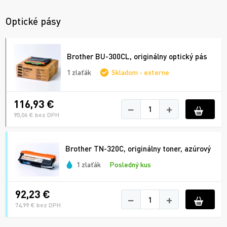
Optické pásy
Brother BU-300CL, originálny optický pás
1 zlaťák
Skladom - externe
116,93 €
−
+
95,06 € bez DPH
Brother TN-320C, originálny toner, azúrový
1 zlaťák
Posledný kus
92,23 €
−
+
74,99 € bez DPH