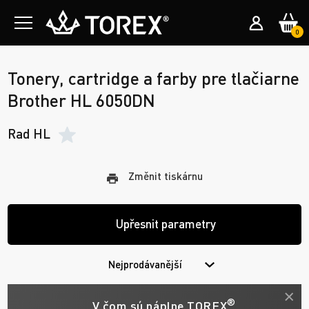
0
Tonery, cartridge a farby pre tlačiarne
Brother HL 6050DN
Rad HL
Změnit tiskárnu
Upřesnit parametry
Nejprodávanější
®
V čom sú náplne TOREX