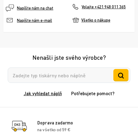
Volajte +421 948 011 365
Napíšte nám na chat
Všetko o nákupe
Napíšte nám e-mail
Nenašli jste svého výrobce?
Vyhledávání
Jak vyhledat náplň
Potřebujete pomoct?
Doprava zadarmo
na všetko od 59 €