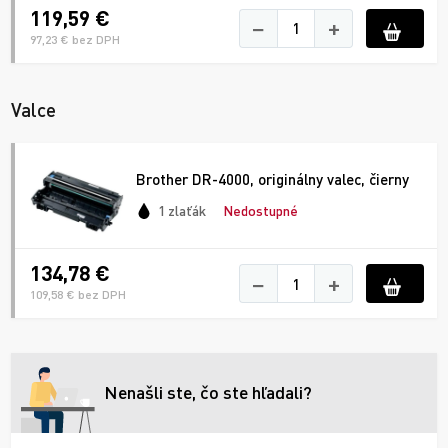
119,59 €
−
+
97,23 € bez DPH
Valce
Brother DR-4000, originálny valec, čierny
1 zlaťák
Nedostupné
134,78 €
−
+
109,58 € bez DPH
Nenašli ste, čo ste hľadali?