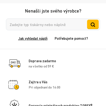
Nenašli jste svého výrobce?
Vyhledávání
Jak vyhledat náplň
Potřebujete pomoct?
Doprava zadarmo
na všetko od 59 €
Zajtra u Vás
Pri objednaní do 16:00
®
Garancia originálnych produktov TOREX