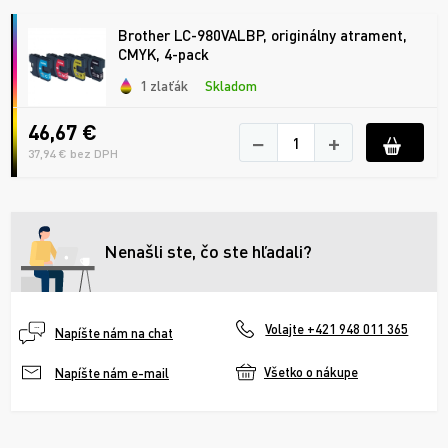
Brother LC-980VALBP, originálny atrament,
CMYK, 4-pack
1 zlaťák
Skladom
46,67 €
−
+
37,94 € bez DPH
Nenašli ste, čo ste hľadali?
Volajte +421 948 011 365
Napíšte nám na chat
Všetko o nákupe
Napíšte nám e-mail