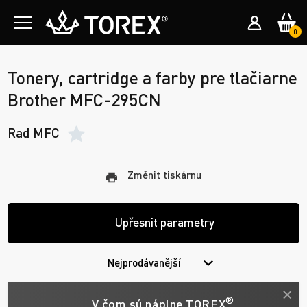
0
Tonery, cartridge a farby pre tlačiarne
Brother MFC-295CN
Rad MFC
Změnit tiskárnu
Upřesnit parametry
Nejprodávanější
®
V čom sú náplne TOREX