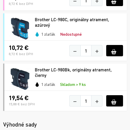
−
+
8,72 € bez DPH
Brother LC-980C, originálny atrament,
azúrový
1 zlaťák
Nedostupné
10,72 €
−
+
8,72 € bez DPH
Brother LC-980Bk, originálny atrament,
čierny
1 zlaťák
Skladom > 9 ks
19,54 €
−
+
15,88 € bez DPH
Výhodné sady