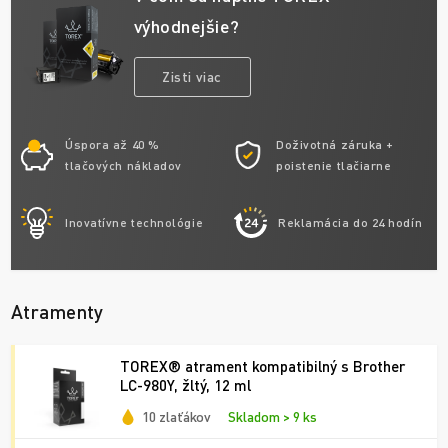
výhodnejšie?
Zisti viac
Úspora až 40 %
Doživotná záruka +
tlačových nákladov
poistenie tlačiarne
Inovatívne technológie
Reklamácia do 24 hodín
Atramenty
TOREX® atrament kompatibilný s Brother
LC-980Y, žltý, 12 ml
10 zlaťákov
Skladom > 9 ks