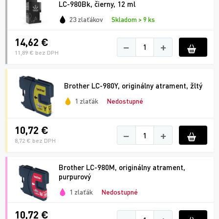
LC-980Bk, čierny, 12 ml
23 zlaťákov
Skladom > 9 ks
14,62 €
−
+
11,89 € bez DPH
Brother LC-980Y, originálny atrament, žltý
1 zlaťák
Nedostupné
10,72 €
−
+
8,72 € bez DPH
Brother LC-980M, originálny atrament,
purpurový
1 zlaťák
Nedostupné
10,72 €