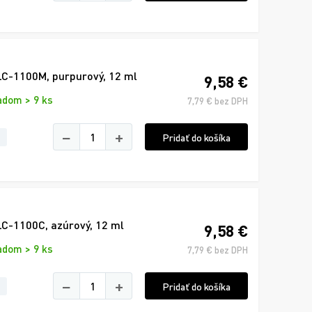
LC-1100M, purpurový, 12 ml
9,58 €
adom > 9 ks
7,79 € bez DPH
−
+
Pridať do košíka
C-1100C, azúrový, 12 ml
9,58 €
adom > 9 ks
7,79 € bez DPH
−
+
Pridať do košíka