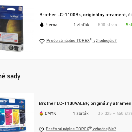
Brother LC-1100Bk, originálny atrament, č
čierna
1 zlaťák
500 stran
Sk
®
Prečo sú náplne TOREX
výhodnejšie?
né sady
Brother LC-1100VALBP, originálny atramen
CMYK
1 zlaťák
3 × 325 + 450 str
®
Prečo sú náplne TOREX
výhodnejšie?