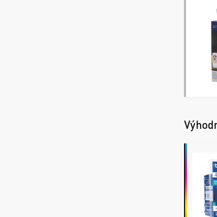
Výhod