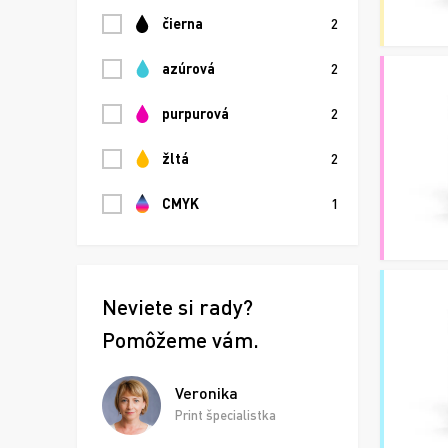
čierna
2
azúrová
2
purpurová
2
žltá
2
CMYK
1
Neviete si rady?
Pomôžeme vám.
Veronika
Print špecialistka