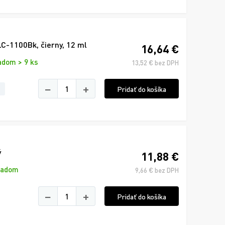
C-1100Bk, čierny, 12 ml
16,64 €
adom > 9 ks
13,52 € bez DPH
−
+
Pridať do košíka
ý
11,88 €
ladom
9,66 € bez DPH
−
+
Pridať do košíka