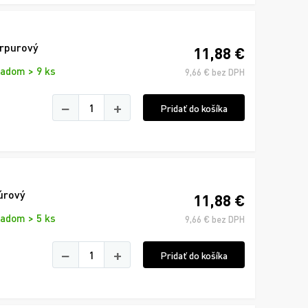
urpurový
11,88 €
ladom > 9 ks
9,66 € bez DPH
−
+
Pridať do košíka
úrový
11,88 €
ladom > 5 ks
9,66 € bez DPH
−
+
Pridať do košíka