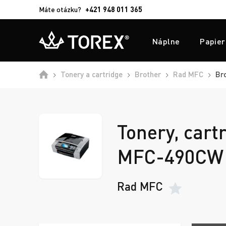
Máte otázku?
+421 948 011 365
Náplne
Papier
Tonery a cartridge
Brother
Rad MFC
Br
Tonery, cart
MFC-490CW
Rad MFC