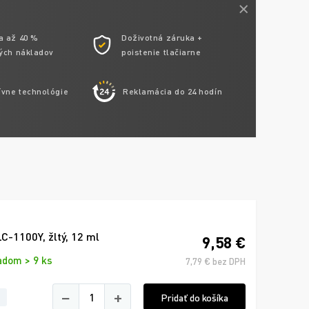
a až 40 %
Doživotná záruka +
ých nákladov
poistenie tlačiarne
ívne technológie
Reklamácia do 24 hodín
-1100Y, žltý, 12 ml
9,58 €
adom > 9 ks
7,79 € bez DPH
−
+
Pridať do košíka