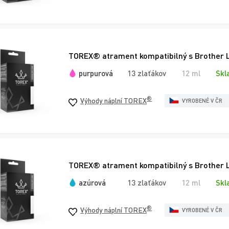
TOREX® atrament kompatibilný s Brother 
purpurová
13 zlaťákov
12 ml
Skl
®
Výhody náplní TOREX
VYROBENÉ V ČR
TOREX® atrament kompatibilný s Brother L
azúrová
13 zlaťákov
12 ml
Skl
®
Výhody náplní TOREX
VYROBENÉ V ČR