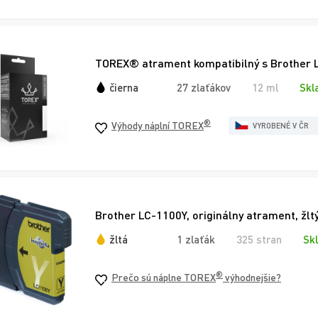
TOREX® atrament kompatibilný s Brother L
čierna
27 zlaťákov
12 ml
Skl
®
Výhody náplní TOREX
VYROBENÉ V ČR
Brother LC-1100Y, originálny atrament, žlt
žltá
1 zlaťák
325 stran
Sk
®
Prečo sú náplne TOREX
výhodnejšie?