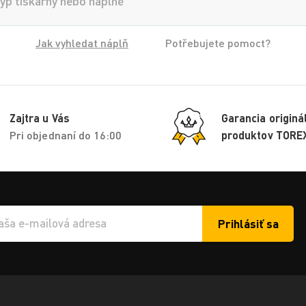
Jak vyhledat náplň
Potřebujete pomoct?
Zajtra u Vás
Garancia originá
Pri objednaní do 16:00
produktov TORE
Prihlásiť sa
í e-mailu k odběru