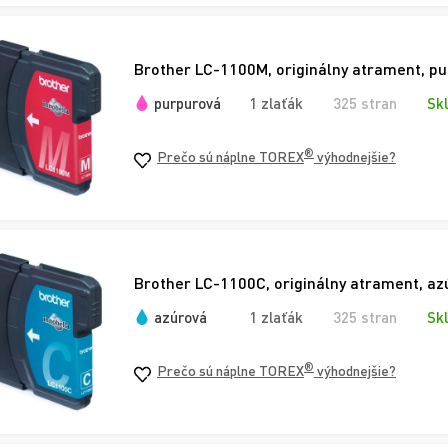
Brother LC-1100M, originálny atrament, p
purpurová
1 zlaťák
325 stran
Sk
®
Prečo sú náplne TOREX
výhodnejšie?
Brother LC-1100C, originálny atrament, az
azúrová
1 zlaťák
325 stran
Sk
®
Prečo sú náplne TOREX
výhodnejšie?