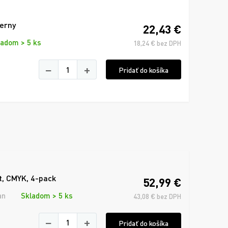
ierny
22,43 €
ladom > 5 ks
18,24 € bez DPH
−
+
Pridať do košíka
t, CMYK, 4-pack
52,99 €
an
Skladom > 5 ks
43,08 € bez DPH
−
+
Pridať do košíka