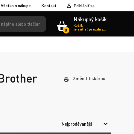
Všetko o nákupe
Kontakt
Prihlásiť sa
Nákupný košík
Košík
je zatiaľ prázdny...
0
 Brother
Změnit tiskárnu
Nejprodávanější