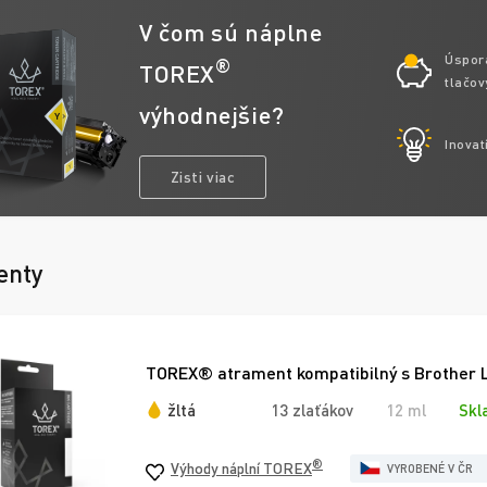
V čom sú náplne
Úspor
®
TOREX
tlačov
výhodnejšie?
Inovat
Zisti viac
enty
TOREX® atrament kompatibilný s Brother LC
žltá
13 zlaťákov
12 ml
Skl
®
Výhody náplní TOREX
VYROBENÉ V ČR