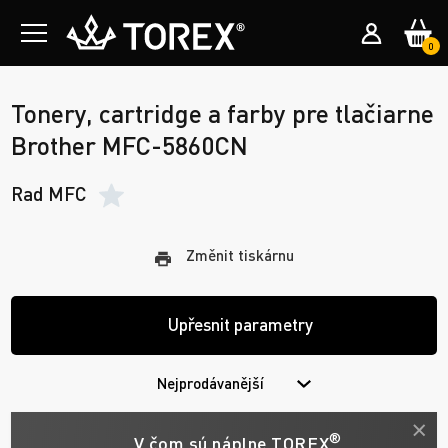
0
Tonery, cartridge a farby pre tlačiarne
Brother MFC-5860CN
Rad MFC
Změnit tiskárnu
Upřesnit parametry
Nejprodávanější
®
V čom sú náplne TOREX