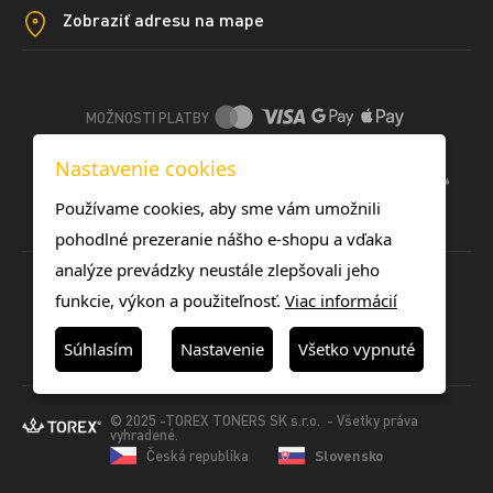
Zobraziť adresu na mape
MOŽNOSTI PLATBY
Nastavenie cookies
DOPRAVNÉ METÓDY
Používame cookies, aby sme vám umožnili
pohodlné prezeranie nášho e-shopu a vďaka
analýze prevádzky neustále zlepšovali jeho
funkcie, výkon a použiteľnosť.
Viac informácií
Súhlasím
Nastavenie
Všetko vypnuté
© 2025 -TOREX TONERS SK s.r.o. - Všetky práva
vyhradené.
Česká republika
Slovensko