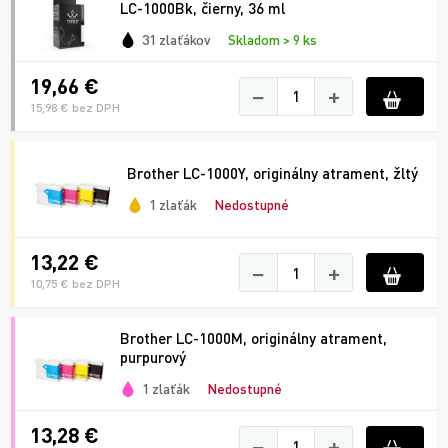
LC-1000Bk, čierny, 36 ml
31 zlaťákov
Skladom > 9 ks
19,66 €
−
+
15,98 € bez DPH
Brother LC-1000Y, originálny atrament, žltý
1 zlaťák
Nedostupné
13,22 €
−
+
10,75 € bez DPH
Brother LC-1000M, originálny atrament,
purpurový
1 zlaťák
Nedostupné
13,28 €
−
+