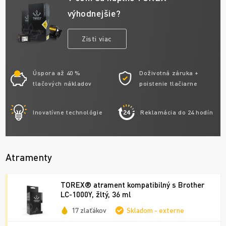
výhodnejšie?
Zisti viac
Úspora až 40 %
Doživotná záruka +
tlačových nákladov
poistenie tlačiarne
Inovatívne technológie
Reklamácia do 24 hodín
Atramenty
TOREX® atrament kompatibilný s Brother
LC-1000Y, žltý, 36 ml
17 zlaťákov
Skladom - externe