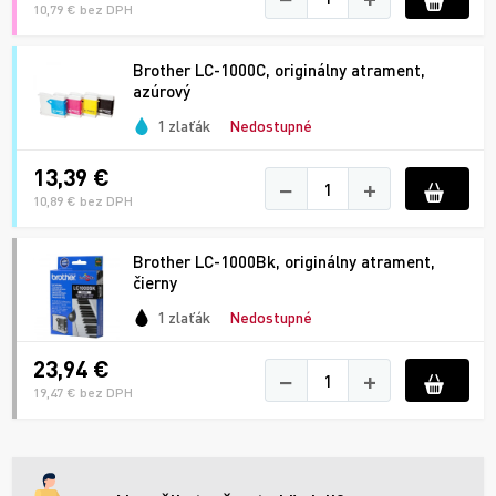
10,79 € bez DPH
Brother LC-1000C, originálny atrament,
azúrový
1 zlaťák
Nedostupné
13,39 €
−
+
10,89 € bez DPH
Brother LC-1000Bk, originálny atrament,
čierny
1 zlaťák
Nedostupné
23,94 €
−
+
19,47 € bez DPH