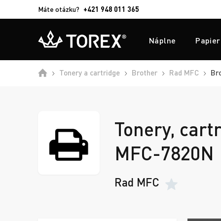
Máte otázku?
+421 948 011 365
Náplne
Papier
Tonery a cartridge
Brother
Rad MFC
Bro
Tonery, cart
MFC-7820N
Rad MFC