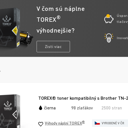
V čom sú náplne
Úspor
®
TOREX
tlačov
výhodnejšie?
Inovat
Zisti viac
y
TOREX® toner kompatibilný s Brother TN-2
čierna
98 zlaťákov
2500 stran
®
Výhody náplní TOREX
VYROBENÉ V ČR