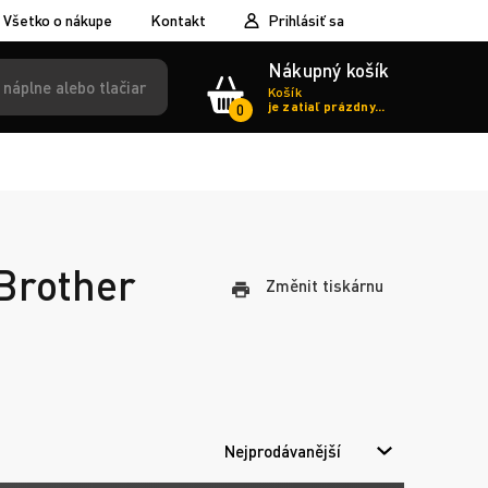
Všetko o nákupe
Kontakt
Prihlásiť sa
Nákupný košík
Košík
je zatiaľ prázdny...
0
 Brother
Změnit tiskárnu
Nejprodávanější