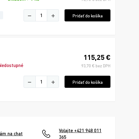
−
+
Pridať do košíka
115,25 €
Nedostupné
93,70 € bez DPH
−
+
Pridať do košíka
Volajte +421 948 011
nám na chat
365