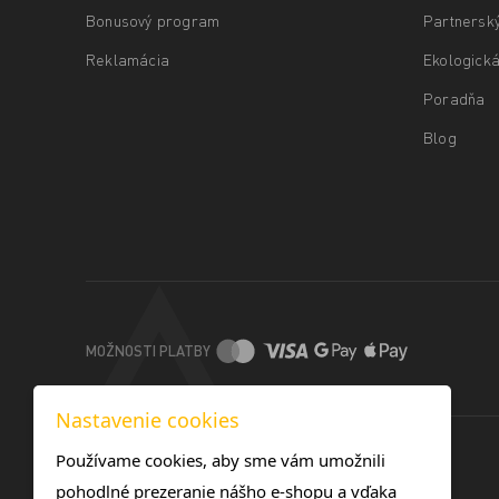
Bonusový program
Partnersk
Reklamácia
Ekologická
Poradňa
Blog
MOŽNOSTI PLATBY
Nastavenie cookies
Používame cookies, aby sme vám umožnili
pohodlné prezeranie nášho e-shopu a vďaka