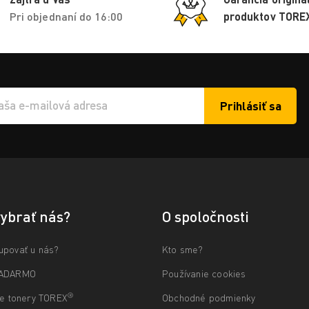
Pri objednaní do 16:00
produktov TORE
Prihlásiť sa
í e-mailu k odběru
vybrať nás?
O spoločnosti
upovať u nás?
Kto sme?
ZADARMO
Používanie cookies
®
ne tonery TOREX
Obchodné podmienky