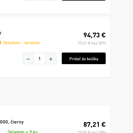
y
94,73 €
Skladom - externe
77,01 € bez DPH
−
+
Pridať do košíka
000, čierny
87,21 €
Skladom > 9 ks
70,90 € bez DPH