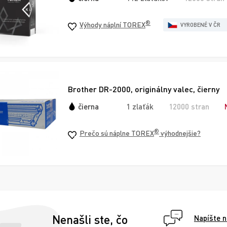
®
Výhody náplní TOREX
VYROBENÉ V ČR
Brother DR-2000, originálny valec, čierny
čierna
1 zlaťák
12000 stran
®
Prečo sú náplne TOREX
výhodnejšie?
Nenašli ste, čo
Napíšte 