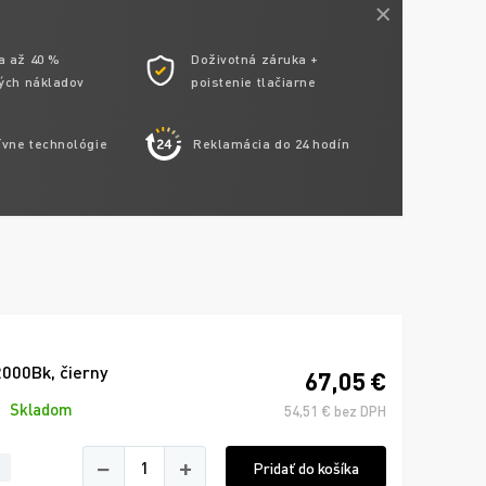
a až 40 %
Doživotná záruka +
ých nákladov
poistenie tlačiarne
ívne technológie
Reklamácia do 24 hodín
000Bk, čierny
67,05 €
Skladom
54,51 € bez DPH
−
+
Pridať do košíka