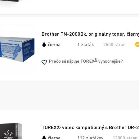
Brother TN-2000Bk, originálny toner, čiern
čierna
1 zlaťák
2500 stran
®
Prečo sú náplne TOREX
výhodnejšie?
TOREX® valec kompatibilný s Brother DR-2
čierna
112 zlaťákov
12000 stran