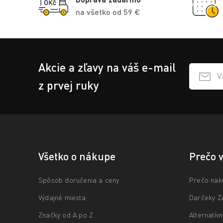
na všetko od 59 €
Akcie a zľavy na váš e-mail
Přihlášen
z prvej ruky
Všetko o nákupe
Prečo 
Spôsob doručenia a ceny
Prečo nak
Výdajné miesta
Darčeky 
Značky od A po Z
Alternatív