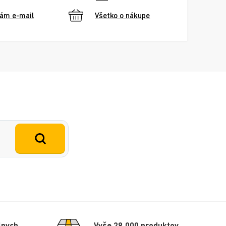
nám e-mail
Všetko o nákupe
lnych
Vyše 28 000 produktov