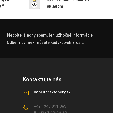
®
X
skladom
Nebojte, žiadny spam, len užitočné informácie.
Odber noviniek môžete kedykoľvek zrušiť.
Kontaktujte nás
info@torextonery.sk
+421 948 011 365
Po-Pia 8.00-16.30