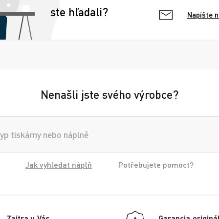
ste hľadali?
Napíšte 
Nenašli jste svého výrobce?
Jak vyhledat náplň
Potřebujete pomoct?
Zajtra u Vás
Garancia originá