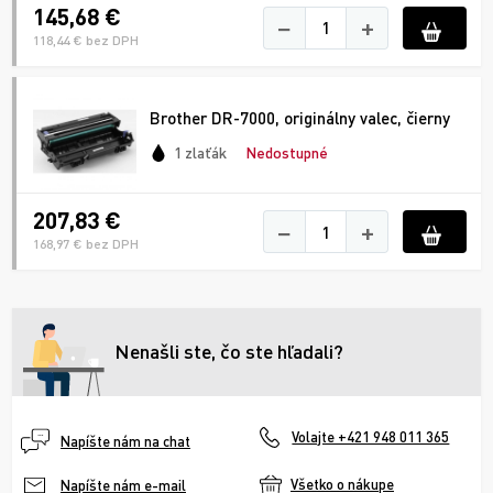
145,68 €
−
+
118,44 € bez DPH
Brother DR-7000, originálny valec, čierny
1 zlaťák
Nedostupné
207,83 €
−
+
168,97 € bez DPH
Nenašli ste, čo ste hľadali?
Volajte +421 948 011 365
Napíšte nám na chat
Všetko o nákupe
Napíšte nám e-mail