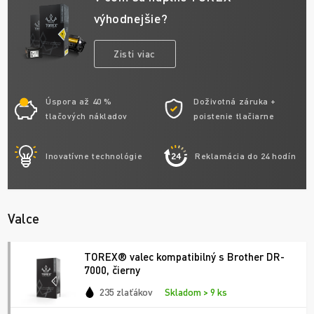
výhodnejšie?
Zisti viac
Úspora až 40 %
Doživotná záruka +
tlačových nákladov
poistenie tlačiarne
Inovatívne technológie
Reklamácia do 24 hodín
Valce
TOREX® valec kompatibilný s Brother DR-
7000, čierny
235 zlaťákov
Skladom > 9 ks