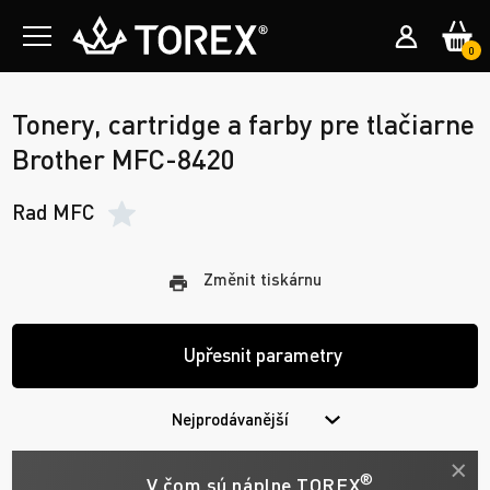
0
Tonery, cartridge a farby pre tlačiarne
Brother MFC-8420
Rad MFC
Změnit tiskárnu
Upřesnit parametry
Nejprodávanější
®
V čom sú náplne TOREX