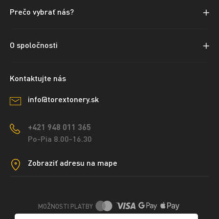
Prečo vybrať nás?
O spoločnosti
Kontaktujte nás
info@torextonery.sk
+421 948 011 365
Po-Pia 8.00-16.30
Zobraziť adresu na mape
MOŽNOSTI PLATBY