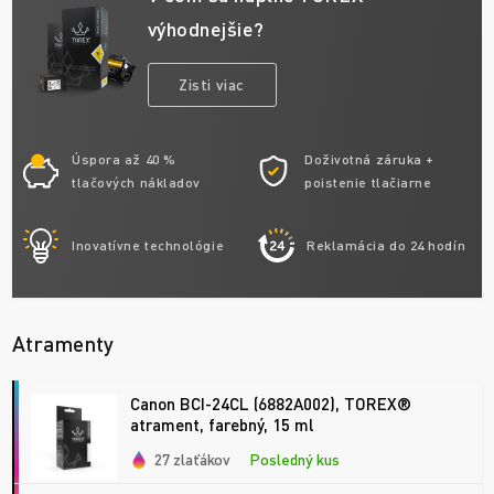
výhodnejšie?
Zisti viac
Úspora až 40 %
Doživotná záruka +
tlačových nákladov
poistenie tlačiarne
Inovatívne technológie
Reklamácia do 24 hodín
Atramenty
Canon BCI-24CL (6882A002), TOREX®
atrament, farebný, 15 ml
27 zlaťákov
Posledný kus