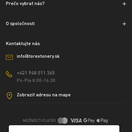
Prečo vybrať nás?
O spoločnosti
Kontaktujte nás
info@torextonery.sk
+421 948 011 365
Po-Pia 8.00-16.30
Zobraziť adresu na mape
MOŽNOSTI PLATBY