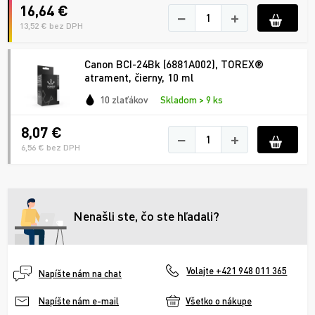
16,64 €
−
+
13,52 € bez DPH
Canon BCI-24Bk (6881A002), TOREX®
atrament, čierny, 10 ml
10 zlaťákov
Skladom > 9 ks
8,07 €
−
+
6,56 € bez DPH
Nenašli ste, čo ste hľadali?
Volajte +421 948 011 365
Napíšte nám na chat
Všetko o nákupe
Napíšte nám e-mail