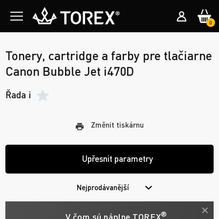
0
Tonery, cartridge a farby pre tlačiarne
Canon Bubble Jet i470D
Řada i
Změnit tiskárnu
Upřesnit parametry
Nejprodávanější
®
V čom sú náplne TOREX