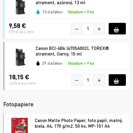
atrament, azúrový, 13 ml
13 zlaťákov
Skladom > 9 ks
9,58 €
−
+
7,79 € bez DPH
Canon BCI-6Bk (4705A002), TOREX®
atrament, čierny, 15 ml
29 zlaťákov
Skladom > 9 ks
18,15 €
−
+
14,75 € bez DPH
Fotopapiere
Canon Matte Photo Paper, foto papír, matný,
biela, A4, 170 g/m2, 50 ks, MP-101 A4