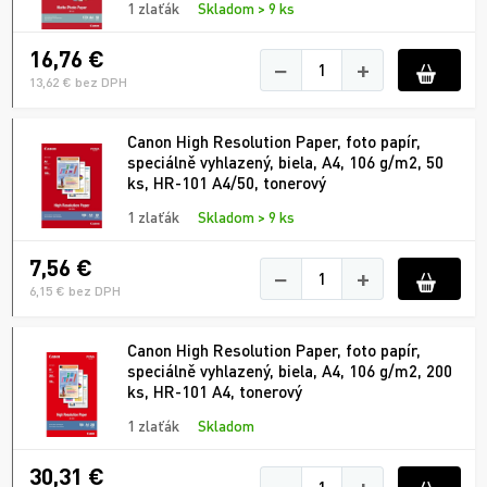
1 zlaťák
Skladom > 9 ks
16,76 €
−
+
13,62 € bez DPH
Canon High Resolution Paper, foto papír,
speciálně vyhlazený, biela, A4, 106 g/m2, 50
ks, HR-101 A4/50, tonerový
1 zlaťák
Skladom > 9 ks
7,56 €
−
+
6,15 € bez DPH
Canon High Resolution Paper, foto papír,
speciálně vyhlazený, biela, A4, 106 g/m2, 200
ks, HR-101 A4, tonerový
1 zlaťák
Skladom
30,31 €
−
+