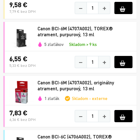
9,58 €
−
+
7,79 € bez DPH
Canon BCI-6M (4707A002), TOREX®
atrament, purpurový, 13 ml
5 zlaťákov
Skladom > 9 ks
6,55 €
−
+
5,33 € bez DPH
Canon BCI-6M (4707A002), originálny
atrament, purpurový, 13 ml
1 zlaťák
Skladom - externe
7,83 €
−
+
6,36 € bez DPH
Canon BCI-6C (4706A002), TOREX®