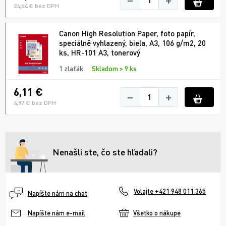
24,64 € bez DPH
Canon High Resolution Paper, foto papír,
speciálně vyhlazený, biela, A3, 106 g/m2, 20
ks, HR-101 A3, tonerový
1 zlaťák
Skladom > 9 ks
6,11 €
−
+
4,97 € bez DPH
Nenašli ste, čo ste hľadali?
Volajte +421 948 011 365
Napíšte nám na chat
Všetko o nákupe
Napíšte nám e-mail