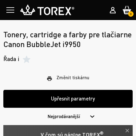
0
Tonery, cartridge a farby pre tlačiarne
Canon BubbleJet i9950
Řada i
Změnit tiskárnu
Upřesnit parametry
Nejprodávanější
®
V čom sú náplne TOREX