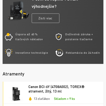
výhodnejšie?
Zisti viac
Úspora až 40 %
Doživotná záruka +
tlačových nákladov
poistenie tlačiarne
Inovatívne technológie
Reklamácia do 24 hodín
Atramenty
Canon BCI-6Y (4708A002), TOREX®
atrament, žltý, 13 ml
13 zlaťákov
Skladom > 9 ks