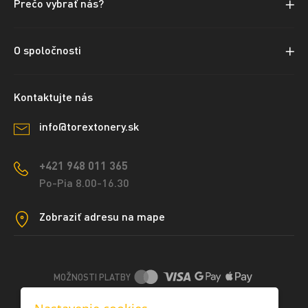
Prečo vybrať nás?
O spoločnosti
Kontaktujte nás
info@torextonery.sk
+421 948 011 365
Po-Pia 8.00-16.30
Zobraziť adresu na mape
MOŽNOSTI PLATBY