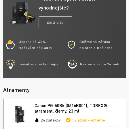
výhodnejšie?
Zisti viac
Úspora až 40 %
Doživotná záruka +
tlačových nákladov
poistenie tlačiarne
Inovatívne technológie
Reklamácia do 24 hodín
Atramenty
Canon PG-50Bk (0616B001), TOREX®
atrament, čierny, 23 ml
24 zlaťákov
Skladom - externe