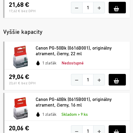
21,68 €
−
+
17,62 € bez DPH
Vyššie kapacity
Canon PG-50Bk (0616B001), originálny
atrament, čierny, 22 ml
1 zlaťák
Nedostupné
29,04 €
−
+
23,61 € bez DPH
Canon PG-40Bk (0615B001), originálny
atrament, čierny, 16 ml
1 zlaťák
Skladom > 9 ks
20,06 €
−
+