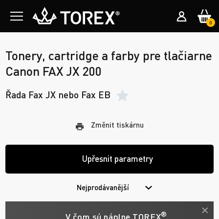
0
Tonery, cartridge a farby pre tlačiarne
Canon FAX JX 200
Řada Fax JX nebo Fax EB
Změnit tiskárnu
Upřesnit parametry
Nejprodávanější
®
V čom sú náplne TOREX