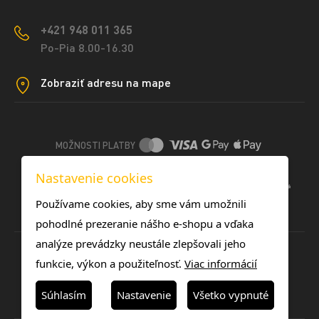
+421 948 011 365
Po-Pia 8.00-16.30
Zobraziť adresu na mape
MOŽNOSTI PLATBY
Nastavenie cookies
DOPRAVNÉ METÓDY
Používame cookies, aby sme vám umožnili
pohodlné prezeranie nášho e-shopu a vďaka
analýze prevádzky neustále zlepšovali jeho
funkcie, výkon a použiteľnosť.
Viac informácií
Súhlasím
Nastavenie
Všetko vypnuté