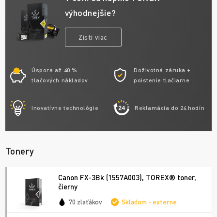
výhodnejšie?
Zisti viac
Úspora až 40 %
Doživotná záruka +
tlačových nákladov
poistenie tlačiarne
Inovatívne technológie
Reklamácia do 24 hodín
Tonery
Canon FX-3Bk (1557A003), TOREX® toner,
čierny
70 zlaťákov
Skladom - externe