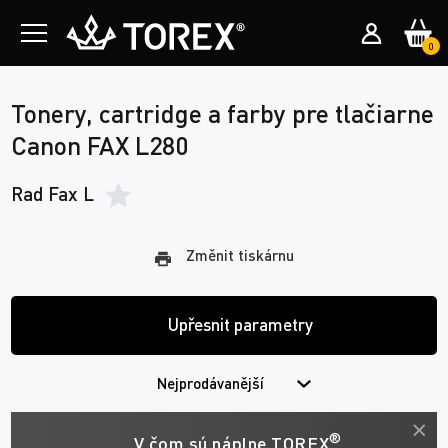
0
Tonery, cartridge a farby pre tlačiarne
Canon FAX L280
Rad Fax L
Změnit tiskárnu
Upřesnit parametry
Nejprodávanější
®
V čom sú náplne TOREX