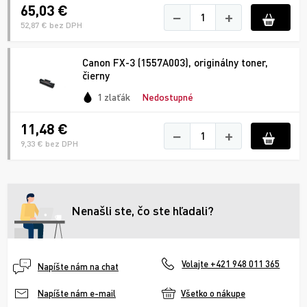
65,03 €
−
+
52,87 € bez DPH
Canon FX-3 (1557A003), originálny toner,
čierny
1 zlaťák
Nedostupné
11,48 €
−
+
9,33 € bez DPH
Nenašli ste, čo ste hľadali?
Volajte +421 948 011 365
Napíšte nám na chat
Všetko o nákupe
Napíšte nám e-mail