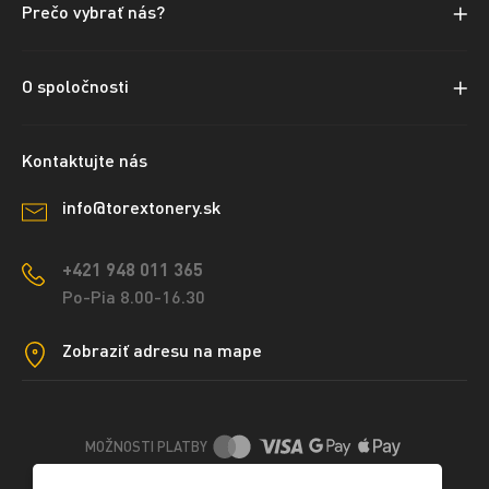
Prečo vybrať nás?
O spoločnosti
Kontaktujte nás
info@torextonery.sk
+421 948 011 365
Po-Pia 8.00-16.30
Zobraziť adresu na mape
MOŽNOSTI PLATBY