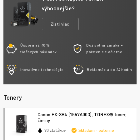
výhodnejšie?
Zisti viac
Úspora až 40 %
Doživotná záruka +
tlačových nákladov
poistenie tlačiarne
Inovatívne technológie
Reklamácia do 24 hodín
Tonery
Canon FX-3Bk (1557A003), TOREX® toner,
čierny
70 zlaťákov
Skladom - externe