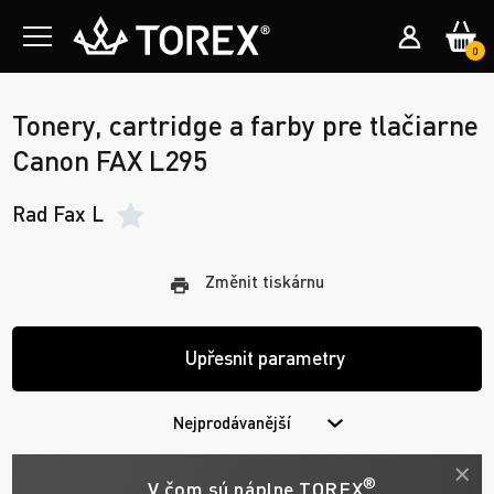
0
Tonery, cartridge a farby pre tlačiarne
Canon FAX L295
Rad Fax L
Změnit tiskárnu
Upřesnit parametry
Nejprodávanější
®
V čom sú náplne TOREX