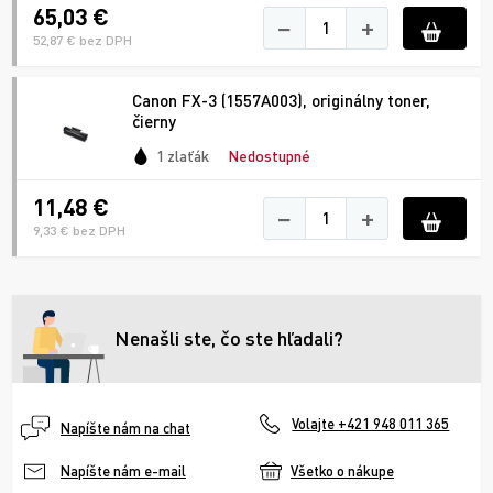
65,03 €
−
+
52,87 € bez DPH
Canon FX-3 (1557A003), originálny toner,
čierny
1 zlaťák
Nedostupné
11,48 €
−
+
9,33 € bez DPH
Nenašli ste, čo ste hľadali?
Volajte +421 948 011 365
Napíšte nám na chat
Všetko o nákupe
Napíšte nám e-mail