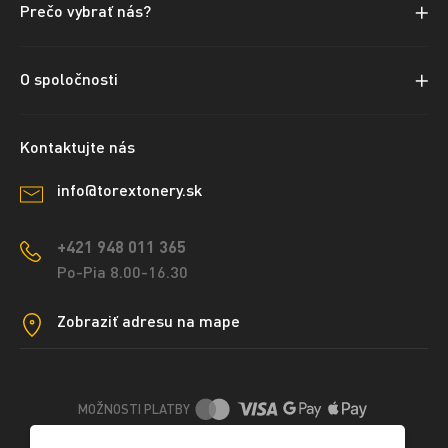
Prečo vybrať nás?
O spoločnosti
Kontaktujte nás
info@torextonery.sk
+421 948 011 365
Po-Pia 8.00-16.30
Zobraziť adresu na mape
MOŽNOSTI PLATBY