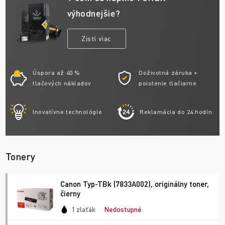
výhodnejšie?
Zisti viac
Úspora až 40 %
Doživotná záruka +
tlačových nákladov
poistenie tlačiarne
Inovatívne technológie
Reklamácia do 24 hodín
Tonery
Canon Typ-TBk (7833A002), originálny toner,
čierny
1 zlaťák
Nedostupné