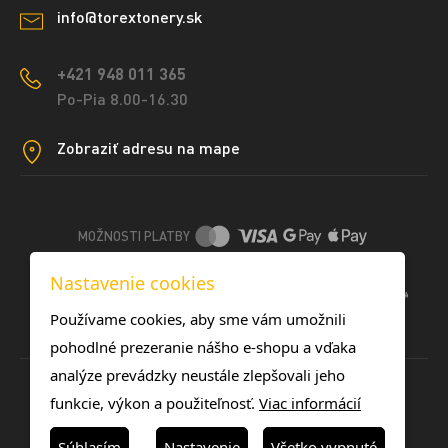
info@torextonery.sk
+421 948 011 365
Po-Pia 8.00-16.30
Zobraziť adresu na mape
MOŽNOSTI PLATBY
Nastavenie cookies
DOPRAVNÉ METÓDY
Používame cookies, aby sme vám umožnili
pohodlné prezeranie nášho e-shopu a vďaka
analýze prevádzky neustále zlepšovali jeho
funkcie, výkon a použiteľnosť.
Viac informácií
Súhlasím
Nastavenie
Všetko vypnuté