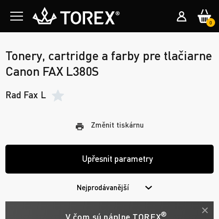
0
Tonery, cartridge a farby pre tlačiarne
Canon FAX L380S
Rad Fax L
Změnit tiskárnu
Upřesnit parametry
Nejprodávanější
®
V čom sú náplne TOREX