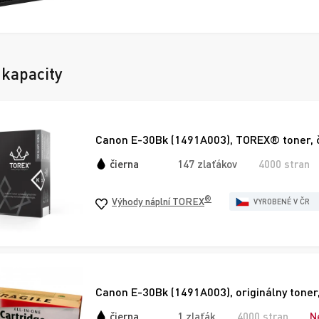
 kapacity
Canon E-30Bk (1491A003), TOREX® toner, 
čierna
147 zlaťákov
4000 stran
®
Výhody náplní TOREX
VYROBENÉ V ČR
Canon E-30Bk (1491A003), originálny toner,
čierna
1 zlaťák
4000 stran
N