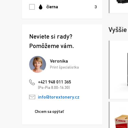
čierna
3
Vyššie
Neviete si rady?
Pomôžeme vám.
Veronika
Print špecialistka
+421 948 011 365
(Po-Pia 8.00-16.30)
info@torextonery.cz
Chcem sa opýtať