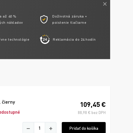
a až 40 %
Doživotná záruka +
ých nákladov
poistenie tlačiarne
ívne technológie
Reklamácia do 24 hodín
 čierny
109,45 €
edostupné
88,98 € bez DPH
−
+
Pridať do košíka