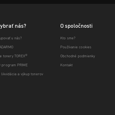
vybrať nás?
O spoločnosti
upovať u nás?
Kto sme?
ZADARMO
Používanie cookies
®
ne tonery TOREX
Obchodné podmienky
ý program PRIME
Kontakt
 likvidácia a výkup tonerov