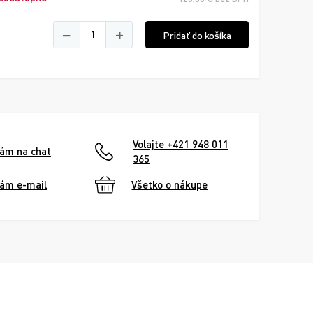
−
+
Pridať do košíka
Volajte +421 948 011
nám na chat
365
nám e-mail
Všetko o nákupe