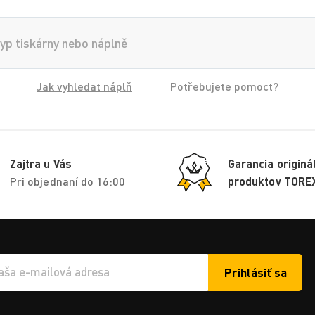
Jak vyhledat náplň
Potřebujete pomoct?
Zajtra u Vás
Garancia originá
Pri objednaní do 16:00
produktov TORE
Prihlásiť sa
í e-mailu k odběru