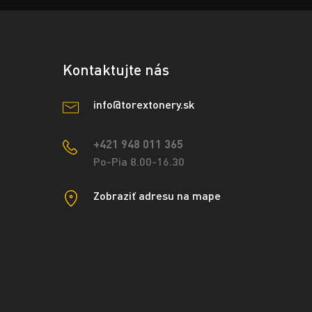
Kontaktujte nás
info@torextonery.sk
+421 948 011 365
Po-Pia 8.00-16.30
Zobraziť adresu na mape