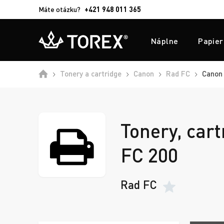
Máte otázku?
+421 948 011 365
Náplne
Papier
Tonery a cartridge
Canon
Rad FC
Canon 
Tonery, cart
FC 200
Rad FC