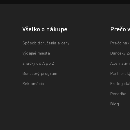
Všetko o nákupe
Prečo 
Spôsob doručenia a ceny
Prečo nak
Výdajné miesta
Darčeky 
Značky od A po Z
Alternatív
Bonusový program
Partnersk
Reklamácia
Ekologická
Poradňa
Blog