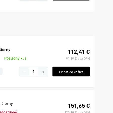
čierny
112,41 €
Posledný kus
91,39 € bez DPH
−
+
Pridať do košíka
 čierny
151,65 €
edostupné
123,30 € bez DPH