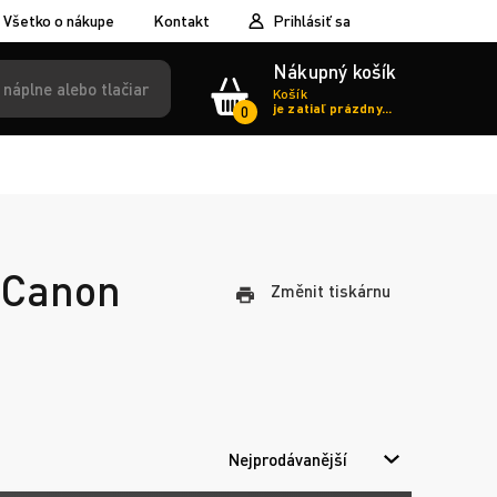
Všetko o nákupe
Kontakt
Prihlásiť sa
Nákupný košík
Košík
je zatiaľ prázdny...
0
e Canon
Změnit tiskárnu
Nejprodávanější