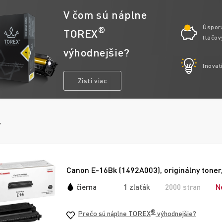
V čom sú náplne
Úspor
®
TOREX
tlačov
výhodnejšie?
Inovat
Zisti viac
y
Canon E-16Bk (1492A003), originálny toner,
čierna
1 zlaťák
2000 stran
N
®
Prečo sú náplne TOREX
výhodnejšie?