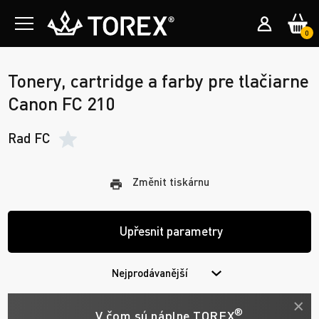
0
Tonery, cartridge a farby pre tlačiarne
Canon FC 210
Rad FC
Změnit tiskárnu
Upřesnit parametry
Nejprodávanější
®
V čom sú náplne TOREX