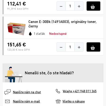
112,41 €
−
+
91,39 € bez DPH
Canon E-30Bk (1491A003), originálny toner,
čierny
1 zlaťák
Nedostupné
151,65 €
−
+
123,30 € bez DPH
Nenašli ste, čo ste hľadali?
Volajte +421 948 011 365
Napíšte nám na chat
Všetko o nákupe
Napíšte nám e-mail