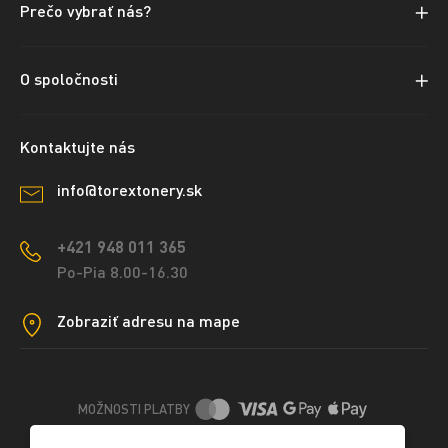
Prečo vybrať nás?
O spoločnosti
Kontaktujte nás
info@torextonery.sk
+421 948 011 365
Po-Pia 8.00-16.30
Zobraziť adresu na mape
MOŽNOSTI PLATBY