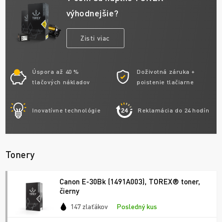
výhodnejšie?
Zisti viac
Úspora až 40 %
Doživotná záruka +
tlačových nákladov
poistenie tlačiarne
Inovatívne technológie
Reklamácia do 24 hodín
Tonery
Canon E-30Bk (1491A003), TOREX® toner,
čierny
147 zlaťákov
Posledný kus