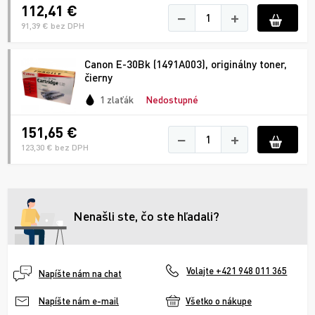
112,41 €
−
+
91,39 € bez DPH
Canon E-30Bk (1491A003), originálny toner,
čierny
1 zlaťák
Nedostupné
151,65 €
−
+
123,30 € bez DPH
Nenašli ste, čo ste hľadali?
Volajte +421 948 011 365
Napíšte nám na chat
Všetko o nákupe
Napíšte nám e-mail