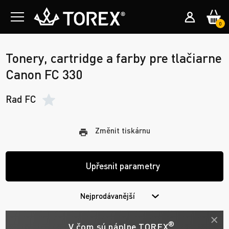
0
Tonery, cartridge a farby pre tlačiarne
Canon FC 330
Rad FC
Změnit tiskárnu
Upřesnit parametry
Nejprodávanější
®
V čom sú náplne TOREX