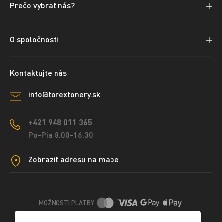
Prečo vybrať nás?
O spoločnosti
Kontaktujte nás
info@torextonery.sk
+421 948 011 365
Po-Pia 8.00-16.30
Zobraziť adresu na mape
MOŽNOSTI PLATBY