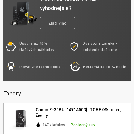
výhodnejšie?
Zisti viac
Úspora až 40 %
Doživotná záruka +
tlačových nákladov
poistenie tlačiarne
Inovatívne technológie
Reklamácia do 24 hodín
Tonery
Canon E-30Bk (1491A003), TOREX® toner,
čierny
147 zlaťákov
Posledný kus