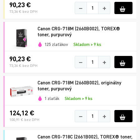
90,23 €
−
+
73,36 € bez DPH
Canon CRG-718M (2660B002), TOREX®
toner, purpurový
125 zlaťákov
Skladom > 9 ks
90,23 €
−
+
73,36 € bez DPH
Canon CRG-718M (2660B002), originálny
toner, purpurový
1 zlaťák
Skladom > 9 ks
124,12 €
−
+
100,91 € bez DPH
Canon CRG-718C (2661B002), TOREX® toner,