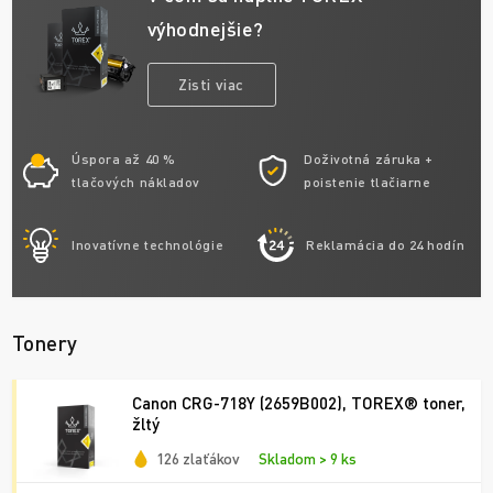
výhodnejšie?
Zisti viac
Úspora až 40 %
Doživotná záruka +
tlačových nákladov
poistenie tlačiarne
Inovatívne technológie
Reklamácia do 24 hodín
Tonery
Canon CRG-718Y (2659B002), TOREX® toner,
žltý
126 zlaťákov
Skladom > 9 ks