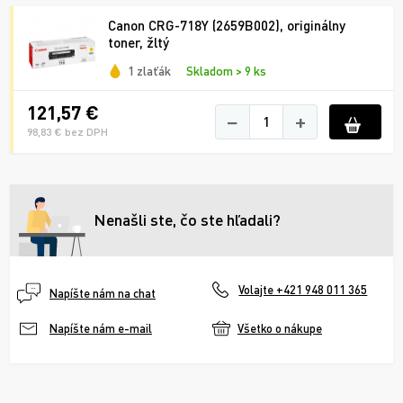
Canon CRG-718Y (2659B002), originálny
toner, žltý
1 zlaťák
Skladom > 9 ks
121,57 €
−
+
98,83 € bez DPH
Nenašli ste, čo ste hľadali?
Volajte +421 948 011 365
Napíšte nám na chat
Všetko o nákupe
Napíšte nám e-mail