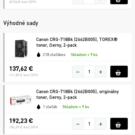
47,54 € bez DPH
Výhodné sady
Canon CRG-718Bk (2662B005), TOREX®
toner, čierny, 2-pack
218 zlaťákov
Skladom > 9 ks
137,62 €
−
+
111,89 € bez DPH
Canon CRG-718Bk (2662B005), originálny
toner, čierny, 2-pack
1 zlaťák
Skladom > 9 ks
192,23 €
−
+
156,29 € bez DPH