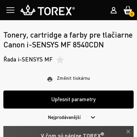
0
Tonery, cartridge a farby pre tlačiarne
Canon i-SENSYS MF 8540CDN
Řada i-SENSYS MF
Změnit tiskárnu
Upřesnit parametry
Nejprodávanější
®
V čom sú náplne TOREX