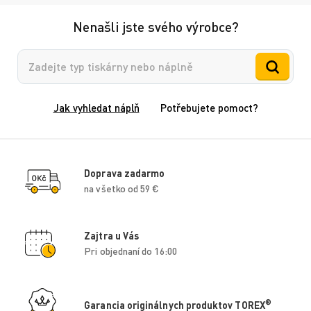
Nenašli jste svého výrobce?
Vyhledávání
Jak vyhledat náplň
Potřebujete pomoct?
Doprava zadarmo
na všetko od 59 €
Zajtra u Vás
Pri objednaní do 16:00
®
Garancia originálnych produktov TOREX