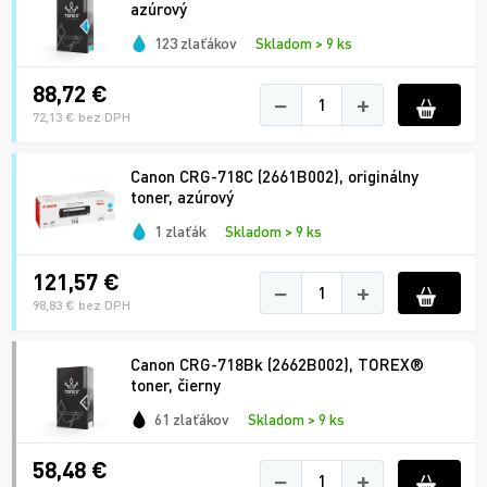
azúrový
123 zlaťákov
Skladom > 9 ks
88,72 €
−
+
72,13 € bez DPH
Canon CRG-718C (2661B002), originálny
toner, azúrový
1 zlaťák
Skladom > 9 ks
121,57 €
−
+
98,83 € bez DPH
Canon CRG-718Bk (2662B002), TOREX®
toner, čierny
61 zlaťákov
Skladom > 9 ks
58,48 €
−
+