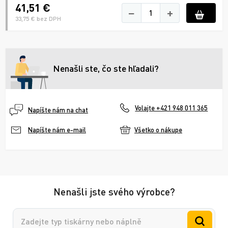
41,51 €
−
+
33,75 € bez DPH
Nenašli ste, čo ste hľadali?
Volajte +421 948 011 365
Napíšte nám na chat
Všetko o nákupe
Napíšte nám e-mail
Nenašli jste svého výrobce?
Vyhledávání