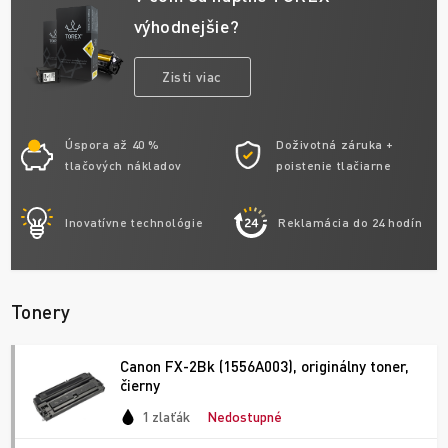
výhodnejšie?
Zisti viac
Úspora až 40 %
Doživotná záruka +
tlačových nákladov
poistenie tlačiarne
Inovatívne technológie
Reklamácia do 24 hodín
Tonery
Canon FX-2Bk (1556A003), originálny toner,
čierny
1 zlaťák
Nedostupné