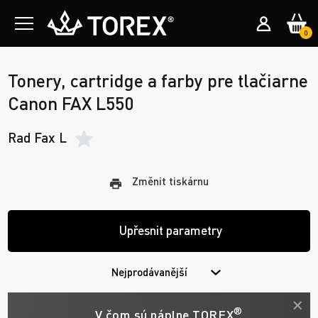
0
Tonery, cartridge a farby pre tlačiarne
Canon FAX L550
Rad Fax L
Změnit tiskárnu
Upřesnit parametry
Nejprodávanější
®
V čom sú náplne TOREX