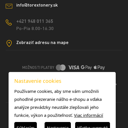
info@torextonery.sk
+421 948 011 365
Po-Pia 8.00-16.30
Zobraziť adresu na mape
MOŽNOSTI PLATBY
Nastavenie cookies
DOPRAVNÉ METÓDY
Používame cookies, aby sme vám umožnili
pohodlné prezeranie nášho e-shopu a vďaka
analýze prevádzky neustále zlepšovali jeho
funkcie, výkon a použiteľnosť.
Viac informácií
Súhlasím
Nastavenie
Všetko vypnuté