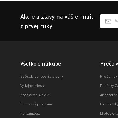
Akcie a zľavy na váš e-mail
Přihlášen
z prvej ruky
Všetko o nákupe
Prečo 
Spôsob doručenia a ceny
Prečo nak
Výdajné miesta
Darčeky 
Značky od A po Z
Alternatív
Bonusový program
Partnersk
Reklamácia
Ekologická