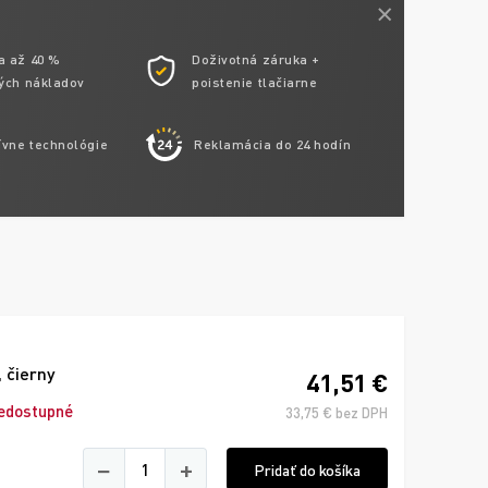
a až 40 %
Doživotná záruka +
ých nákladov
poistenie tlačiarne
ívne technológie
Reklamácia do 24 hodín
 čierny
41,51 €
edostupné
33,75 € bez DPH
−
+
Pridať do košíka