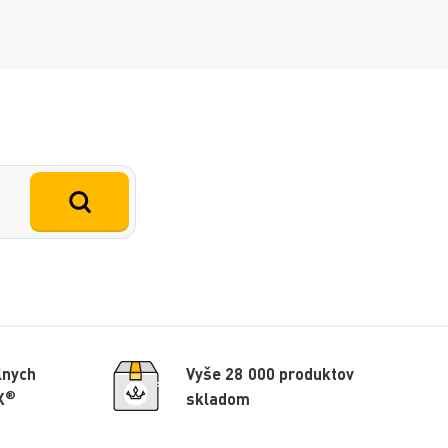
lnych
Vyše 28 000 produktov
®
X
skladom