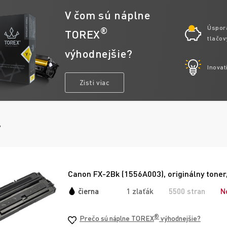
V čom sú náplne
Úspor
®
TOREX
tlačov
výhodnejšie?
Inovat
Zisti viac
y
Canon FX-2Bk (1556A003), originálny toner,
čierna
1 zlaťák
5500 stran
N
®
Prečo sú náplne TOREX
výhodnejšie?