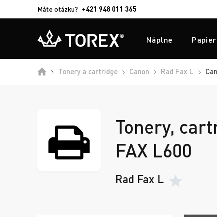
Máte otázku?
+421 948 011 365
Náplne
Papier
Tonery a cartridge
Canon
Rad Fax L
Can
Tonery, cart
FAX L600
Rad Fax L