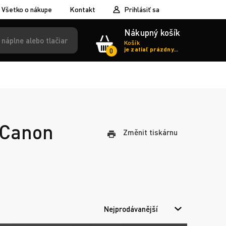
Všetko o nákupe
Kontakt
Prihlásiť sa
Nákupný košík
Košík
je zatiaľ prázdny...
0
e Canon
Změnit tiskárnu
Nejprodávanější