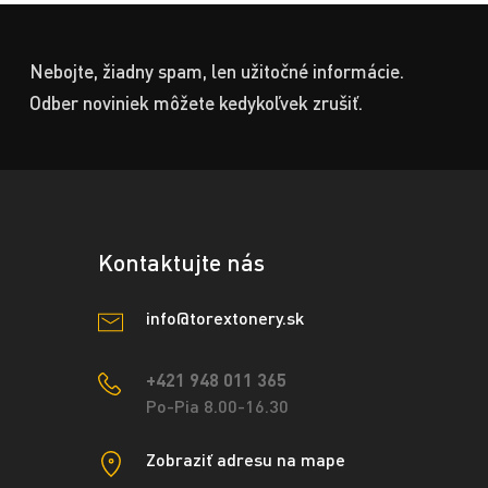
Nebojte, žiadny spam, len užitočné informácie.
Odber noviniek môžete kedykoľvek zrušiť.
Kontaktujte nás
info@torextonery.sk
+421 948 011 365
Po-Pia 8.00-16.30
Zobraziť adresu na mape