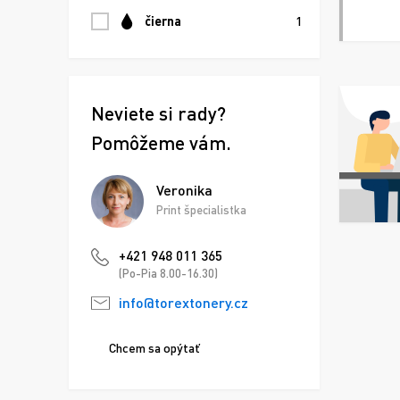
čierna
1
Neviete si rady?
Pomôžeme vám.
Veronika
Print špecialistka
+421 948 011 365
(Po-Pia 8.00-16.30)
info@torextonery.cz
Chcem sa opýtať