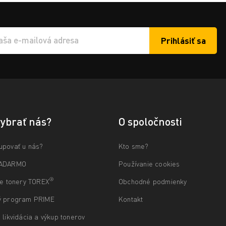
Prihlásiť sa
í e-mailu k odběru
vybrať nás?
O spoločnosti
upovať u nás?
Kto sme?
ZADARMO
Používanie cookies
®
ne tonery TOREX
Obchodné podmienky
ý program PRIME
Kontakt
 likvidácia a výkup tonerov