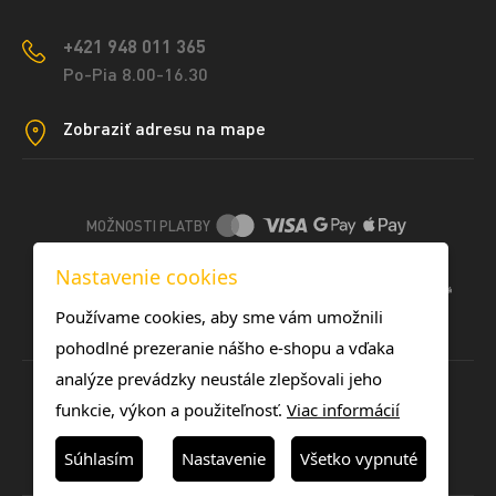
+421 948 011 365
Po-Pia 8.00-16.30
Zobraziť adresu na mape
MOŽNOSTI PLATBY
Nastavenie cookies
DOPRAVNÉ METÓDY
Používame cookies, aby sme vám umožnili
pohodlné prezeranie nášho e-shopu a vďaka
analýze prevádzky neustále zlepšovali jeho
funkcie, výkon a použiteľnosť.
Viac informácií
Súhlasím
Nastavenie
Všetko vypnuté