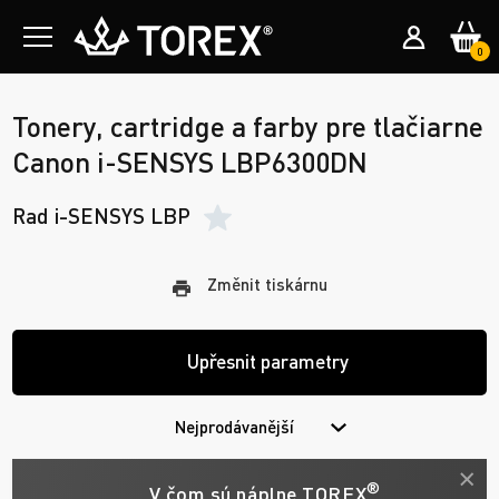
0
Tonery, cartridge a farby pre tlačiarne
Canon i-SENSYS LBP6300DN
Rad i-SENSYS LBP
Změnit tiskárnu
Upřesnit parametry
Nejprodávanější
®
V čom sú náplne TOREX