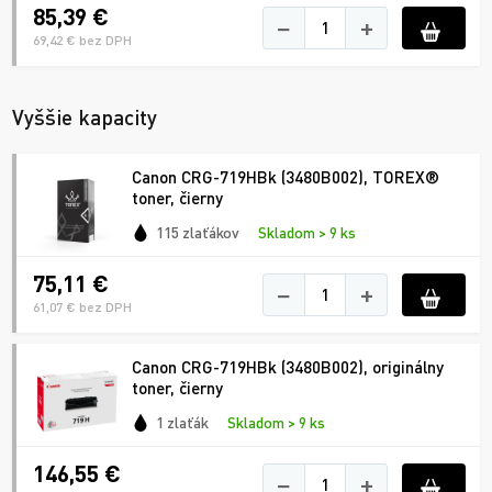
85,39 €
−
+
69,42 € bez DPH
Vyššie kapacity
Canon CRG-719HBk (3480B002), TOREX®
toner, čierny
115 zlaťákov
Skladom > 9 ks
75,11 €
−
+
61,07 € bez DPH
Canon CRG-719HBk (3480B002), originálny
toner, čierny
1 zlaťák
Skladom > 9 ks
146,55 €
−
+