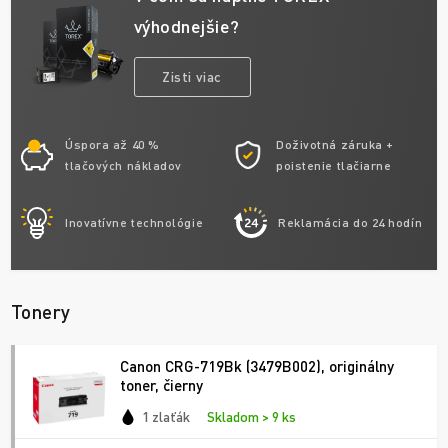
výhodnejšie?
Zisti viac
Úspora až 40 %
Doživotná záruka +
tlačových nákladov
poistenie tlačiarne
Inovatívne technológie
Reklamácia do 24 hodín
Tonery
Canon CRG-719Bk (3479B002), originálny
toner, čierny
1 zlaťák
Skladom > 9 ks