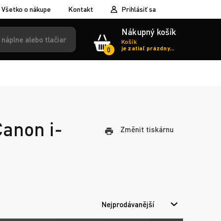
Všetko o nákupe
Kontakt
Prihlásiť sa
Nákupný košík
Košík
je zatiaľ prázdny...
0
Canon i-
Změnit tiskárnu
Nejprodávanější