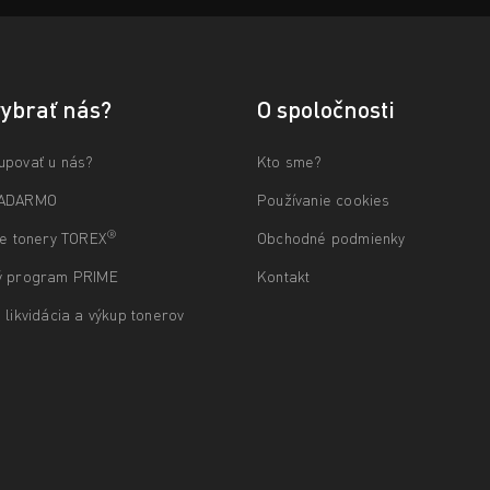
vybrať nás?
O spoločnosti
upovať u nás?
Kto sme?
ZADARMO
Používanie cookies
®
ne tonery TOREX
Obchodné podmienky
ý program PRIME
Kontakt
 likvidácia a výkup tonerov