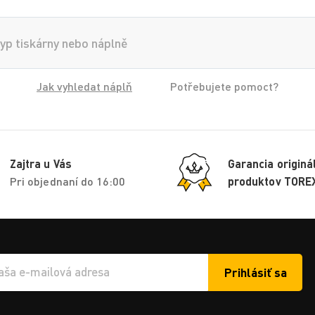
Jak vyhledat náplň
Potřebujete pomoct?
Zajtra u Vás
Garancia originá
Pri objednaní do 16:00
produktov TORE
Prihlásiť sa
í e-mailu k odběru