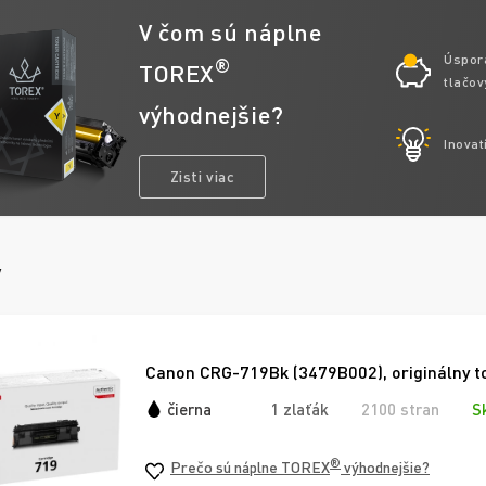
V čom sú náplne
Úspor
®
TOREX
tlačov
výhodnejšie?
Inovat
Zisti viac
y
Canon CRG-719Bk (3479B002), originálny to
čierna
1 zlaťák
2100 stran
S
®
Prečo sú náplne TOREX
výhodnejšie?