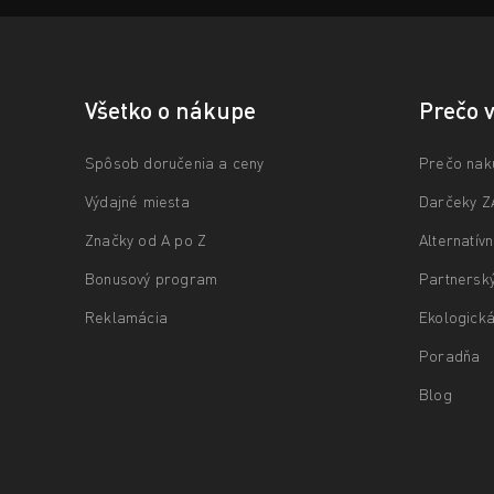
Všetko o nákupe
Prečo 
Spôsob doručenia a ceny
Prečo nak
Výdajné miesta
Darčeky 
Značky od A po Z
Alternatív
Bonusový program
Partnersk
Reklamácia
Ekologická
Poradňa
Blog