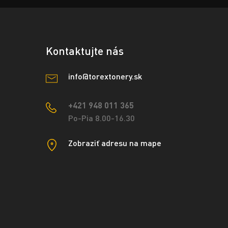
Kontaktujte nás
info@torextonery.sk
+421 948 011 365
Po-Pia 8.00-16.30
Zobraziť adresu na mape