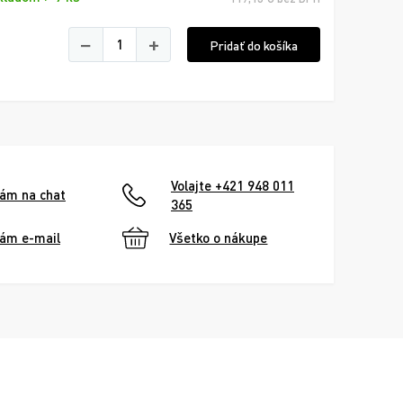
−
+
Pridať do košíka
Volajte +421 948 011
nám na chat
365
nám e-mail
Všetko o nákupe