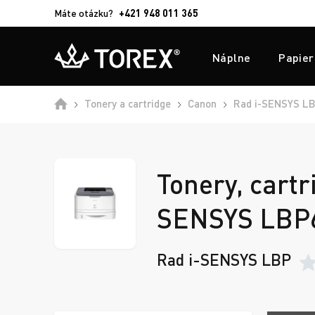
Máte otázku?
+421 948 011 365
Náplne
Papier
Tonery a cartridge
Canon
Rad i-SENSYS L
Tonery, cartr
SENSYS LBP
Rad i-SENSYS LBP