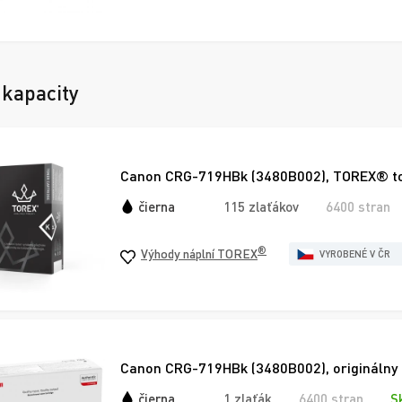
 kapacity
Canon CRG-719HBk (3480B002), TOREX® ton
čierna
115 zlaťákov
6400 stran
®
Výhody náplní TOREX
VYROBENÉ V ČR
Canon CRG-719HBk (3480B002), originálny t
čierna
1 zlaťák
6400 stran
S