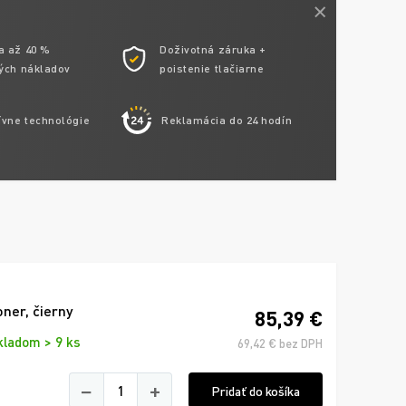
a až 40 %
Doživotná záruka +
ých nákladov
poistenie tlačiarne
ívne technológie
Reklamácia do 24 hodín
ner, čierny
85,39 €
kladom > 9 ks
69,42 € bez DPH
−
+
Pridať do košíka