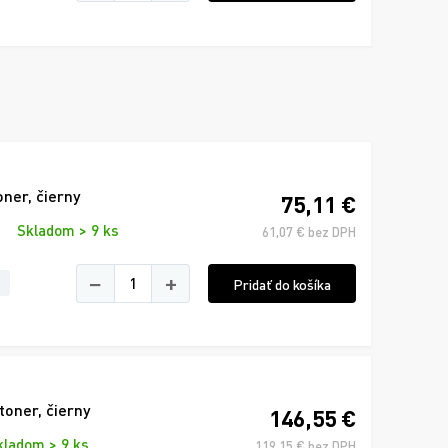
er, čierny
75,11 €
Skladom > 9 ks
61,07 € bez DPH
−
+
Pridať do košíka
oner, čierny
146,55 €
kladom > 9 ks
119,15 € bez DPH