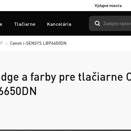
Výdajné miesta
e
Tlačiarne
Kancelária
BP
Canon i-SENSYS LBP6650DN
idge a farby pre tlačiarne 
6650DN