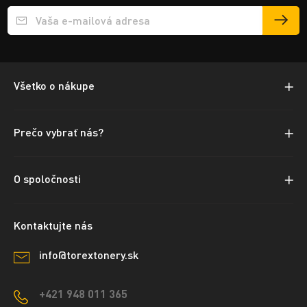
Přihlášení e-mailu k odběru
Všetko o nákupe
Prečo vybrať nás?
O spoločnosti
Kontaktujte nás
info@torextonery.sk
+421 948 011 365