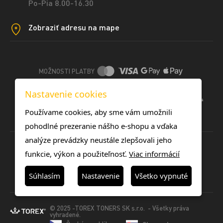
Po-Pia 8.00-16.30
Zobraziť adresu na mape
MOŽNOSTI PLATBY
Nastavenie cookies
DOPRAVNÉ METÓDY
Používame cookies, aby sme vám umožnili
pohodlné prezeranie nášho e-shopu a vďaka
analýze prevádzky neustále zlepšovali jeho
funkcie, výkon a použiteľnosť.
Viac informácií
Súhlasím
Nastavenie
Všetko vypnuté
© 2025 -TOREX TONERS SK s.r.o. - Všetky práva
vyhradené.