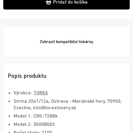
Pridať do košíka
Zobrazit
kompatibilní tiskárny
Popis produktu
Výrobce:
TOREX
Strmá 2041/12a, Ostrava - Mariánské hory, 70900,
Czechia, info@torextonery.sk
Model 1: CRG-728Bk
Model 2: 3500B002
Počet strán: 2100