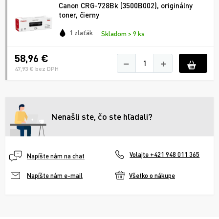
Canon CRG-728Bk (3500B002), originálny
toner, čierny
1 zlaťák
Skladom > 9 ks
58,96 €
−
+
47,93 € bez DPH
Nenašli ste, čo ste hľadali?
Volajte +421 948 011 365
Napíšte nám na chat
Všetko o nákupe
Napíšte nám e-mail