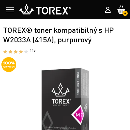
0
TOREX® toner kompatibilný s HP
W2033A (415A), purpurový
11x