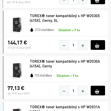
461,79 € bez DPH
TOREX® toner kompatibilný s HP W2030X
(415X), čierny, XL
213 zlaťákov
Skladom > 9 ks
144,17 €
−
+
117,21 € bez DPH
TOREX® toner kompatibilný s HP W2030A
(415A), čierny
93 zlaťákov
Skladom > 9 ks
77,13 €
−
+
62,70 € bez DPH
TOREX® toner kompatibilný s HP W2031A