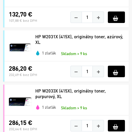
132,70 €
−
+
107,88 € bez DPH
HP W2031X (415X), originálny toner, azúrový,
XL
1 zlaťák
Skladom > 9 ks
286,20 €
−
+
232,69 € bez DPH
HP W2033X (415X), originálny toner,
purpurový, XL
1 zlaťák
Skladom > 9 ks
286,15 €
−
+
232,64 € bez DPH