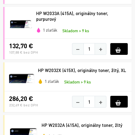
HP W2033A (415A), originálny toner,
purpurový
1 zlaťák
Skladom > 9 ks
132,70 €
−
+
107,88 € bez DPH
HP W2032X (415X), originálny toner, žltý, XL
1 zlaťák
Skladom > 9 ks
286,20 €
−
+
232,69 € bez DPH
HP W2032A (415A), originálny toner, žltý