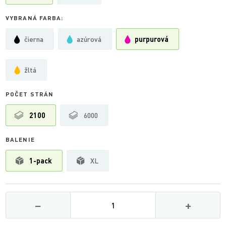
VYBRANÁ FARBA:
čierna
azúrová
purpurová
žltá
POČET STRÁN
2100
6000
BALENIE
1-pack
XL
Množství
−
+