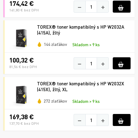
174,42 €
−
+
141,80 € bez DPH
TOREX® toner kompatibilný s HP W2032A
(415A), žltý
144 zlaťákov
Skladom > 9 ks
100,32 €
−
+
81,56 € bez DPH
TOREX® toner kompatibilný s HP W2032X
(415X), žltý, XL
272 zlaťákov
Skladom > 9 ks
169,38 €
−
+
137,70 € bez DPH