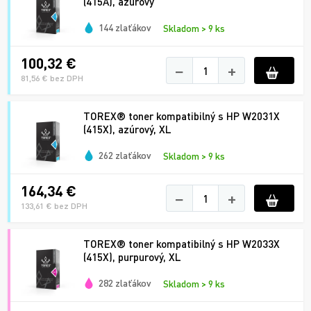
(415A), azúrový
144 zlaťákov
Skladom > 9 ks
100,32 €
−
+
81,56 € bez DPH
TOREX® toner kompatibilný s HP W2031X
(415X), azúrový, XL
262 zlaťákov
Skladom > 9 ks
164,34 €
−
+
133,61 € bez DPH
TOREX® toner kompatibilný s HP W2033X
(415X), purpurový, XL
282 zlaťákov
Skladom > 9 ks