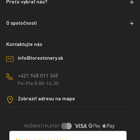
Prečo vybrať nás?
O spoločnosti
Kontaktujte nás
info@torextonery.sk
+421 948 011 365
Po-Pia 8.00-16.30
Zobraziť adresu na mape
MOŽNOSTI PLATBY