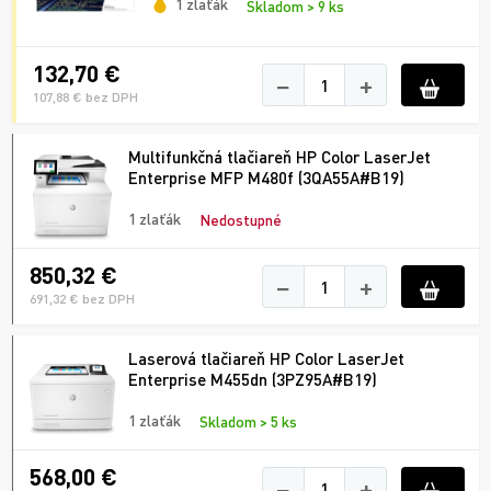
1 zlaťák
Skladom > 9 ks
132,70 €
−
+
107,88 € bez DPH
Multifunkčná tlačiareň HP Color LaserJet
Enterprise MFP M480f (3QA55A#B19)
1 zlaťák
Nedostupné
850,32 €
−
+
691,32 € bez DPH
Laserová tlačiareň HP Color LaserJet
Enterprise M455dn (3PZ95A#B19)
1 zlaťák
Skladom > 5 ks
568,00 €
−
+