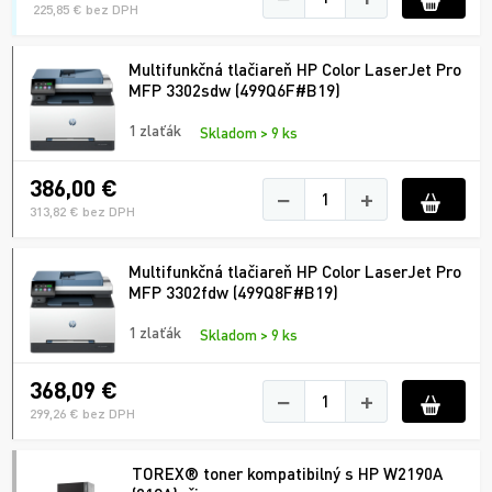
225,85 € bez DPH
Multifunkčná tlačiareň HP Color LaserJet Pro
MFP 3302sdw (499Q6F#B19)
1 zlaťák
Skladom > 9 ks
386,00 €
−
+
313,82 € bez DPH
Multifunkčná tlačiareň HP Color LaserJet Pro
MFP 3302fdw (499Q8F#B19)
1 zlaťák
Skladom > 9 ks
368,09 €
−
+
299,26 € bez DPH
TOREX® toner kompatibilný s HP W2190A