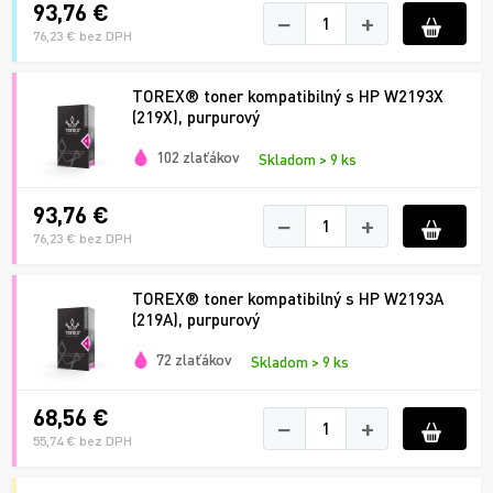
93,76 €
−
+
76,23 € bez DPH
TOREX® toner kompatibilný s HP W2193X
(219X), purpurový
102 zlaťákov
Skladom > 9 ks
93,76 €
−
+
76,23 € bez DPH
TOREX® toner kompatibilný s HP W2193A
(219A), purpurový
72 zlaťákov
Skladom > 9 ks
68,56 €
−
+
55,74 € bez DPH