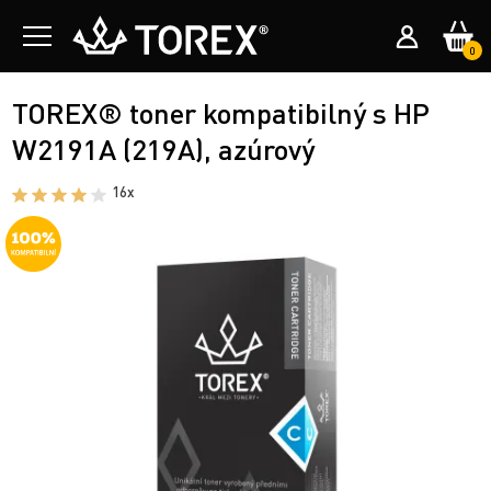
0
TOREX® toner kompatibilný s HP
W2191A (219A), azúrový
16x