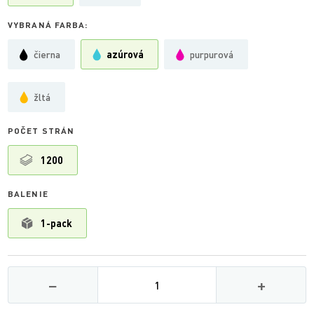
VYBRANÁ FARBA:
čierna
azúrová
purpurová
žltá
POČET STRÁN
1200
BALENIE
1-pack
Množství
−
+