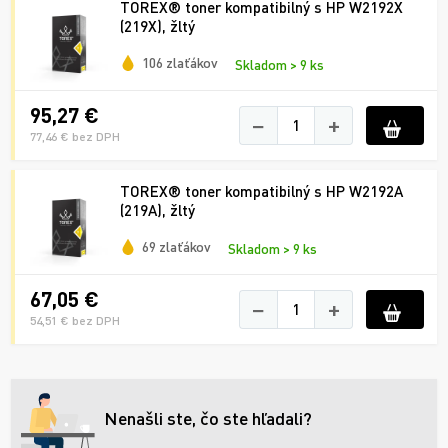
TOREX® toner kompatibilný s HP W2192X
(219X), žltý
106 zlaťákov
Skladom > 9 ks
95,27 €
−
+
77,46 € bez DPH
TOREX® toner kompatibilný s HP W2192A
(219A), žltý
69 zlaťákov
Skladom > 9 ks
67,05 €
−
+
54,51 € bez DPH
Nenašli ste, čo ste hľadali?