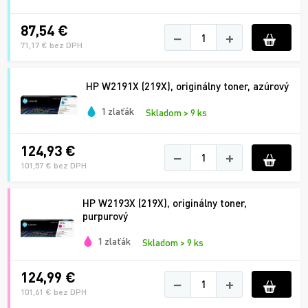
87,54 €
−
+
71,17 € bez DPH
HP W2191X (219X), originálny toner, azúrový
1 zlaťák
Skladom > 9 ks
124,93 €
−
+
101,57 € bez DPH
HP W2193X (219X), originálny toner,
purpurový
1 zlaťák
Skladom > 9 ks
124,99 €
−
+
101,61 € bez DPH