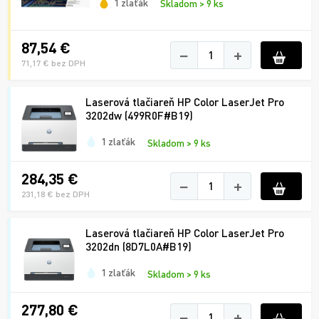
1 zlaťák
Skladom > 9 ks
87,54 €
−
+
71,17 € bez DPH
Laserová tlačiareň HP Color LaserJet Pro
3202dw (499R0F#B19)
1 zlaťák
Skladom > 9 ks
284,35 €
−
+
231,18 € bez DPH
Laserová tlačiareň HP Color LaserJet Pro
3202dn (8D7L0A#B19)
1 zlaťák
Skladom > 9 ks
277,80 €
−
+