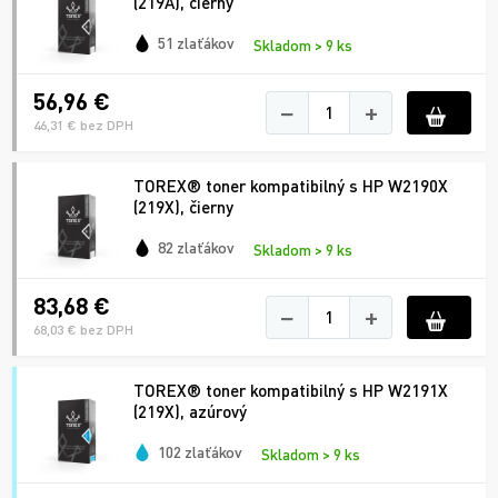
(219A), čierny
51 zlaťákov
Skladom > 9 ks
56,96 €
−
+
46,31 € bez DPH
TOREX® toner kompatibilný s HP W2190X
(219X), čierny
82 zlaťákov
Skladom > 9 ks
83,68 €
−
+
68,03 € bez DPH
TOREX® toner kompatibilný s HP W2191X
(219X), azúrový
102 zlaťákov
Skladom > 9 ks