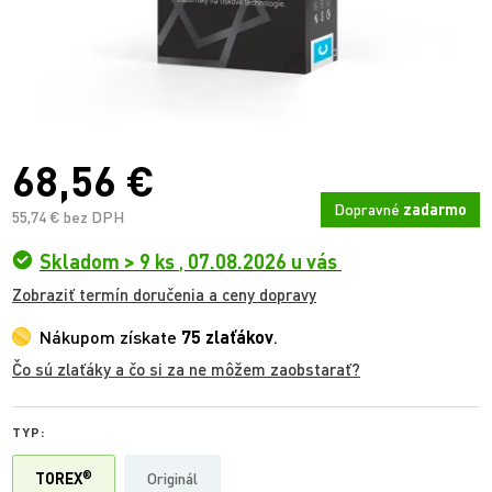
68,56 €
Dopravné
zadarmo
55,74 € bez DPH
Skladom > 9 ks
,
07.08.2026 u vás
Zobraziť termín doručenia a ceny dopravy
Nákupom získate
75 zlaťákov
.
Čo sú zlaťáky a čo si za ne môžem zaobstarať?
TYP:
®
TOREX
Originál