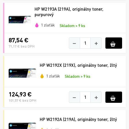
HP W2193A (219A), originálny toner,
purpurový
1 zlaťák
Skladom > 9 ks
87,54 €
−
+
71,17 € bez DPH
HP W2192X (219X), originálny toner, žltý
1 zlaťák
Skladom > 9 ks
124,93 €
−
+
101,57 € bez DPH
HP W2192A (219A), originálny toner, žltý