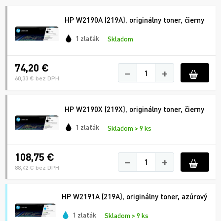
HP W2190A (219A), originálny toner, čierny
1 zlaťák
Skladom
74,20 €
−
+
60,33 € bez DPH
HP W2190X (219X), originálny toner, čierny
1 zlaťák
Skladom > 9 ks
108,75 €
−
+
88,42 € bez DPH
HP W2191A (219A), originálny toner, azúrový
1 zlaťák
Skladom > 9 ks