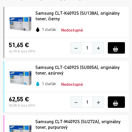
Samsung CLT-K4092S (SU138A), originálny
toner, čierny
1 zlaťák
Nedostupné
51,65 €
−
+
41,99 € bez DPH
Samsung CLT-C4092S (SU005A), originálny
toner, azúrový
1 zlaťák
Nedostupné
62,55 €
−
+
50,85 € bez DPH
Samsung CLT-M4092S (SU272A), originálny
toner, purpurový