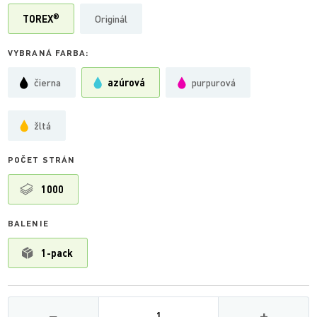
®
TOREX
Originál
VYBRANÁ FARBA:
čierna
azúrová
purpurová
žltá
POČET STRÁN
1000
BALENIE
1-pack
Množství
−
+