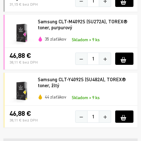
−
+
31,15 € bez DPH
Samsung CLT-M4092S (SU272A), TOREX®
toner, purpurový
35 zlaťákov
Skladom > 9 ks
46,88 €
−
+
38,11 € bez DPH
Samsung CLT-Y4092S (SU482A), TOREX®
toner, žltý
44 zlaťákov
Skladom > 9 ks
46,88 €
−
+
38,11 € bez DPH