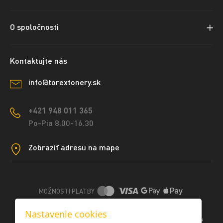
O spoločnosti
Kontaktujte nás
info@torextonery.sk
+421 948 011 365
Po-Pia 8.00-16.30
Zobraziť adresu na mape
MOŽNOSTI PLATBY
Nastavenie cookies
DOPRAVNÉ METÓDY