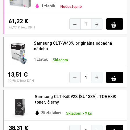
1 zlaťák
Nedostupné
61,22 €
−
+
49,77 € bez DPH
Samsung CLT-W409, originálna odpadná
nádoba
1 zlaťák
Skladom
13,51 €
−
+
10,98 € bez DPH
Samsung CLT-K4092S (SU138A), TOREX®
toner, čierny
25 zlaťákov
Skladom > 9 ks
38,31 €