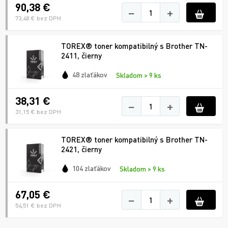
90,38 €
−
+
73,48 € bez DPH
TOREX® toner kompatibilný s Brother TN-
2411, čierny
48 zlaťákov
Skladom > 9 ks
38,31 €
−
+
31,15 € bez DPH
TOREX® toner kompatibilný s Brother TN-
2421, čierny
104 zlaťákov
Skladom > 9 ks
67,05 €
−
+
54,51 € bez DPH