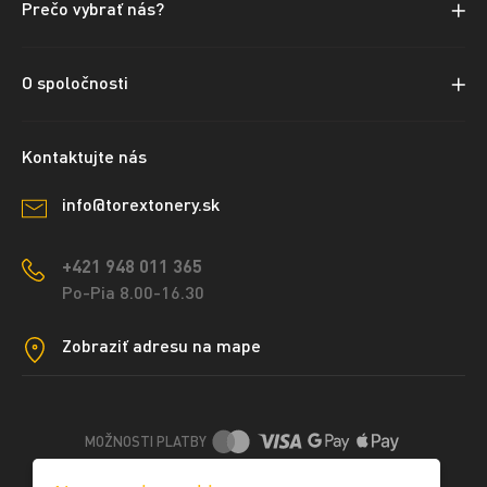
Prečo vybrať nás?
O spoločnosti
Kontaktujte nás
info@torextonery.sk
+421 948 011 365
Po-Pia 8.00-16.30
Zobraziť adresu na mape
MOŽNOSTI PLATBY