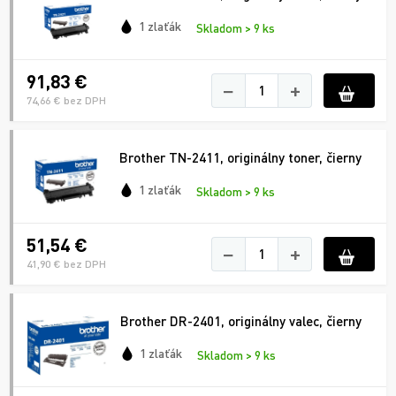
1 zlaťák
Skladom > 9 ks
91,83 €
−
+
74,66 € bez DPH
Brother TN-2411, originálny toner, čierny
1 zlaťák
Skladom > 9 ks
51,54 €
−
+
41,90 € bez DPH
Brother DR-2401, originálny valec, čierny
1 zlaťák
Skladom > 9 ks