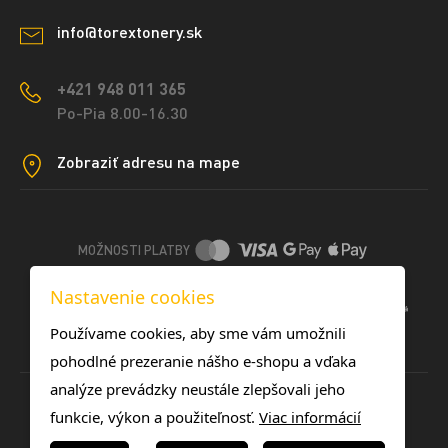
info@torextonery.sk
+421 948 011 365
Po-Pia 8.00-16.30
Zobraziť adresu na mape
MOŽNOSTI PLATBY
Nastavenie cookies
DOPRAVNÉ METÓDY
Používame cookies, aby sme vám umožnili
pohodlné prezeranie nášho e-shopu a vďaka
analýze prevádzky neustále zlepšovali jeho
funkcie, výkon a použiteľnosť.
Viac informácií