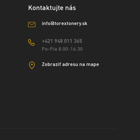
Kontaktujte nás
info@torextonery.sk
+421 948 011 365
Po-Pia 8.00-16.30
Zobraziť adresu na mape