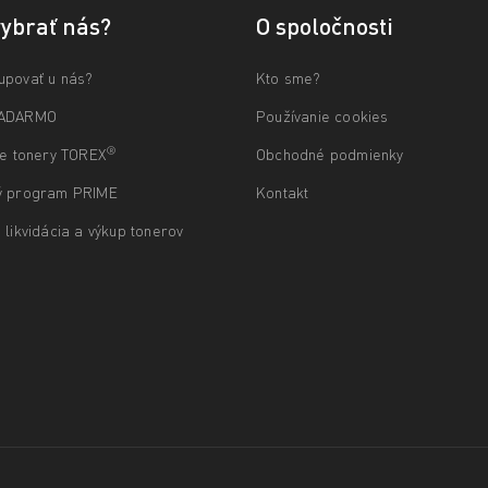
vybrať nás?
O spoločnosti
upovať u nás?
Kto sme?
ZADARMO
Používanie cookies
®
ne tonery TOREX
Obchodné podmienky
ý program PRIME
Kontakt
 likvidácia a výkup tonerov