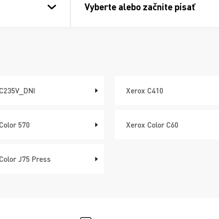
Vyberte alebo začnite písať
 C235V_DNI
Xerox C410
Color 570
Xerox Color C60
Color J75 Press