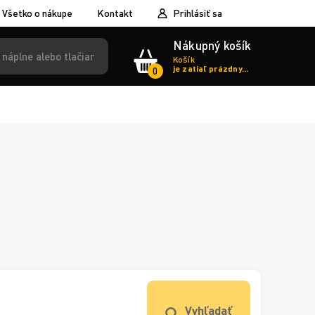
Všetko o nákupe
Kontakt
Prihlásiť sa
Nákupný košík
Košík
je zatiaľ prázdny...
0
Vyhľadať