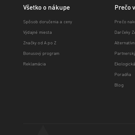
Všetko o nákupe
Prečo 
Spôsob doručenia a ceny
Prečo nak
Výdajné miesta
Darčeky 
Značky od A po Z
Alternatív
Bonusový program
Partnersk
Reklamácia
Ekologická
Poradňa
Blog