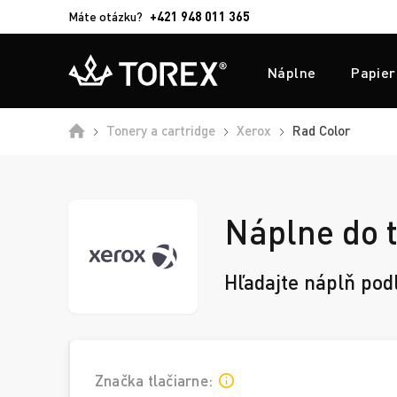
Máte otázku?
+421 948 011 365
Náplne
Papier
Domů
Tonery a cartridge
Xerox
Rad Color
Náplne do t
Hľadajte náplň pod
Značka tlačiarne: