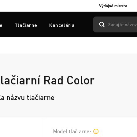
Výdajné miesta
e
Tlačiarne
Kancelária
lačiarní Rad Color
ľa názvu tlačiarne
Model tlačiarne: