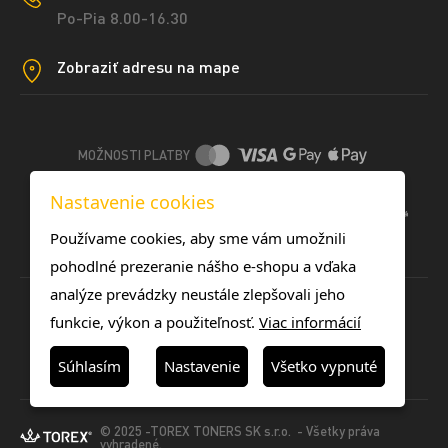
Po-Pia 8.00-16.30
Zobraziť adresu na mape
MOŽNOSTI PLATBY
Nastavenie cookies
DOPRAVNÉ METÓDY
Používame cookies, aby sme vám umožnili
pohodlné prezeranie nášho e-shopu a vďaka
analýze prevádzky neustále zlepšovali jeho
funkcie, výkon a použiteľnosť.
Viac informácií
Súhlasím
Nastavenie
Všetko vypnuté
© 2025 -TOREX TONERS SK s.r.o. - Všetky práva
vyhradené.