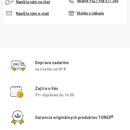
Volajte +421 948 011 365
Napíšte nám na chat
Všetko o nákupe
Napíšte nám e-mail
Doprava zadarmo
na všetko od 59 €
Zajtra u Vás
Pri objednaní do 16:00
®
Garancia originálnych produktov TOREX