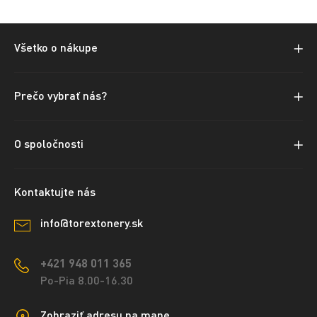
Všetko o nákupe
Prečo vybrať nás?
O spoločnosti
Kontaktujte nás
info@torextonery.sk
+421 948 011 365
Po-Pia 8.00-16.30
Zobraziť adresu na mape