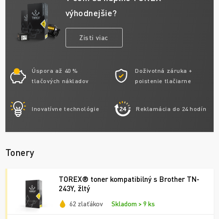
výhodnejšie?
Zisti viac
Úspora až 40 %
Doživotná záruka +
tlačových nákladov
poistenie tlačiarne
Inovatívne technológie
Reklamácia do 24 hodín
Tonery
TOREX® toner kompatibilný s Brother TN-
243Y, žltý
62 zlaťákov
Skladom > 9 ks