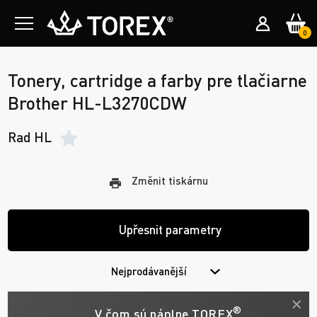
0
Tonery, cartridge a farby pre tlačiarne
Brother HL-L3270CDW
Rad HL
Změnit tiskárnu
Upřesnit parametry
Nejprodávanější
®
V čom sú náplne TOREX