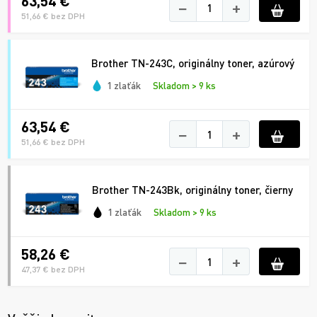
63,54 €
−
+
51,66 € bez DPH
Brother TN-243C, originálny toner, azúrový
1 zlaťák
Skladom > 9 ks
63,54 €
−
+
51,66 € bez DPH
Brother TN-243Bk, originálny toner, čierny
1 zlaťák
Skladom > 9 ks
58,26 €
−
+
47,37 € bez DPH