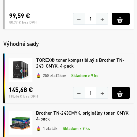
99,59 €
−
+
80,97 € bez DPH
Výhodné sady
TOREX® toner kompatibilný s Brother TN-
243, CMYK, 4-pack
258 zlaťákov
Skladom > 9 ks
145,68 €
−
+
118,44 € bez DPH
Brother TN-243CMYK, originálny toner, CMYK,
4-pack
1 zlaťák
Skladom > 9 ks