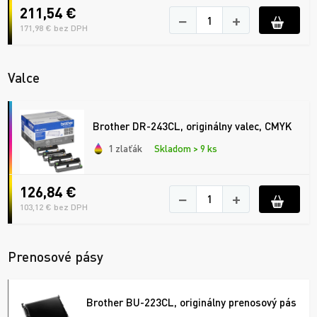
211,54 €
−
+
171,98 € bez DPH
Valce
Brother DR-243CL, originálny valec, CMYK
1 zlaťák
Skladom > 9 ks
126,84 €
−
+
103,12 € bez DPH
Prenosové pásy
Brother BU-223CL, originálny prenosový pás