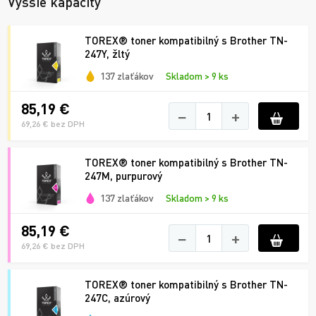
Vyššie kapacity
TOREX® toner kompatibilný s Brother TN-
247Y, žltý
137 zlaťákov
Skladom > 9 ks
85,19 €
−
+
69,26 € bez DPH
TOREX® toner kompatibilný s Brother TN-
247M, purpurový
137 zlaťákov
Skladom > 9 ks
85,19 €
−
+
69,26 € bez DPH
TOREX® toner kompatibilný s Brother TN-
247C, azúrový