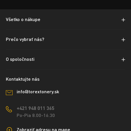
Všetko o nákupe
Prečo vybrať nás?
O spoločnosti
Kontaktujte nás
info@torextonery.sk
+421 948 011 365
Po-Pia 8.00-16.30
Zobraziť adresu na mape