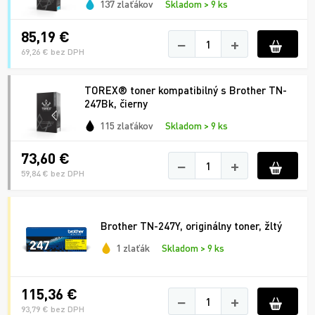
137 zlaťákov
Skladom > 9 ks
85,19 €
−
+
69,26 € bez DPH
TOREX® toner kompatibilný s Brother TN-
247Bk, čierny
115 zlaťákov
Skladom > 9 ks
73,60 €
−
+
59,84 € bez DPH
Brother TN-247Y, originálny toner, žltý
1 zlaťák
Skladom > 9 ks
115,36 €
−
+
93,79 € bez DPH