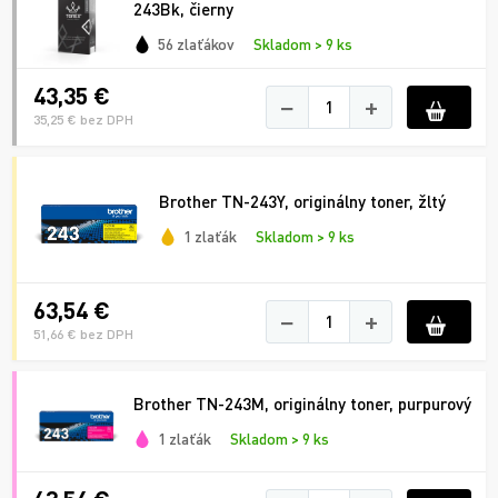
243Bk, čierny
56 zlaťákov
Skladom > 9 ks
43,35 €
−
+
35,25 € bez DPH
Brother TN-243Y, originálny toner, žltý
1 zlaťák
Skladom > 9 ks
63,54 €
−
+
51,66 € bez DPH
Brother TN-243M, originálny toner, purpurový
1 zlaťák
Skladom > 9 ks