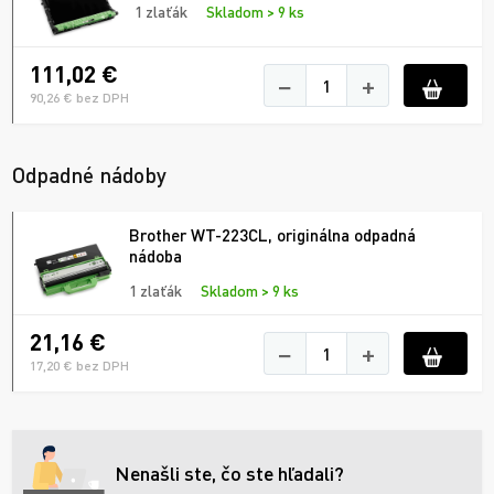
1 zlaťák
Skladom > 9 ks
111,02 €
−
+
90,26 € bez DPH
Odpadné nádoby
Brother WT-223CL, originálna odpadná
nádoba
1 zlaťák
Skladom > 9 ks
21,16 €
−
+
17,20 € bez DPH
Nenašli ste, čo ste hľadali?